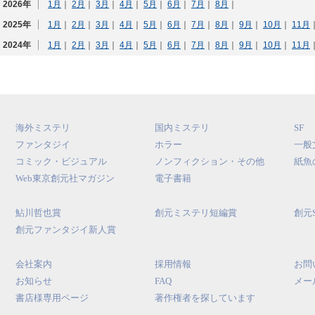
2026年
1月
｜
2月
｜
3月
｜
4月
｜
5月
｜
6月
｜
7月
｜
8月
｜
2025年
1月
｜
2月
｜
3月
｜
4月
｜
5月
｜
6月
｜
7月
｜
8月
｜
9月
｜
10月
｜
11月
2024年
1月
｜
2月
｜
3月
｜
4月
｜
5月
｜
6月
｜
7月
｜
8月
｜
9月
｜
10月
｜
11月
海外ミステリ
国内ミステリ
SF
ファンタジイ
ホラー
一般
コミック・ビジュアル
ノンフィクション・その他
紙魚
Web東京創元社マガジン
電子書籍
鮎川哲也賞
創元ミステリ短編賞
創元
創元ファンタジイ新人賞
会社案内
採用情報
お問
お知らせ
FAQ
メー
書店様専用ページ
著作権者を探しています