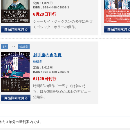
定価：
1,870円
ISBN：978-4-488-53803-3
6月29日刊行
シャーリイ・ジャクスンの名作に基づ
くゴシック・ホラーの傑作。
SF
>>
短編集
射手座の香る夏
松樹凛
定価：
1,012円
ISBN：978-4-488-73602-6
6月29日刊行
時間SFの傑作「十五までは神のう
ち」ほか3編を収めた珠玉のデビュー
短編集。
過去３年分の新刊案内です。