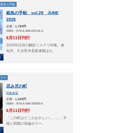
紙魚の手帖
紙魚の手帖 vol.29 JUNE
2026
定価：
1,760円
ISBN：978-4-488-03134-3
6月11日刊行
2026年注目の翻訳ミステリ特集。倉
知淳、久永実木彦新連載ほか。
ホラー
忌み児の町
阿泉来堂
定価：
1,100円
ISBN：978-4-488-58005-6
6月11日刊行
「この町はどこかおかしい……」。不
穏と戦慄の長編ホラー。