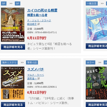
SF
>>
SF
一般文芸
>>
カイロの死せる精霊
精霊を統べる者
Ｐ・ジェリ・クラーク
鍛治靖子
訳
定価：
2,640円
ISBN：978-4-488-01471-1
6月11日刊行
ネビュラ賞など4冠『精霊を統べる
者』シリーズ最新刊！
海外ミステリ
>>
警察小説
ホラー
>>
スズメバチ
マルク・ラーベ
酒寄進一
訳
定価：
1,650円
ISBN：978-4-488-22906-1
6月11日刊行
『17の鍵』『19号室』に続く〈刑事
トム・バビロン〉シリーズ新作。