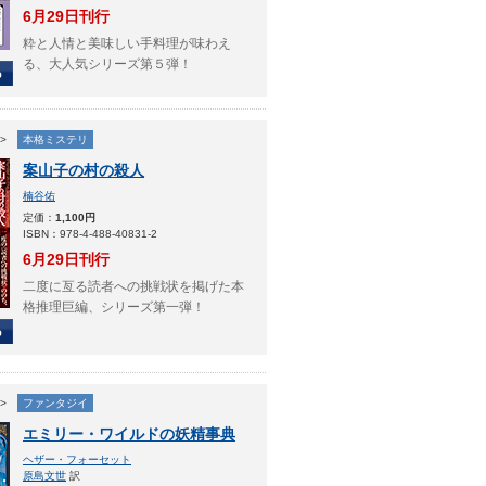
6月29日刊行
粋と人情と美味しい手料理が味わえ
る、大人気シリーズ第５弾！
>
本格ミステリ
案山子の村の殺人
楠谷佑
定価：
1,100円
ISBN：978-4-488-40831-2
6月29日刊行
二度に亙る読者への挑戦状を掲げた本
格推理巨編、シリーズ第一弾！
>
ファンタジイ
エミリー・ワイルドの妖精事典
ヘザー・フォーセット
原島文世
訳