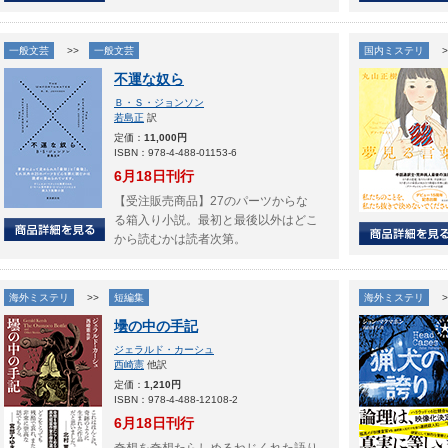
一般文芸
>>
一般文芸
国内ミステリ
>
不運な奴ら
Ｂ・Ｓ・ジョンソン
若島正
訳
定価：
11,000円
ISBN：978-4-488-01153-6
6月18日刊行
【受注販売商品】27のパーツからな
る箱入り小説。最初と最後以外はどこ
から読むかは読者次第。
海外ミステリ
>>
短編集
海外ミステリ
>
壜の中の手記
ジェラルド・カーシュ
西崎憲
他訳
定価：
1,210円
ISBN：978-4-488-12108-2
6月18日刊行