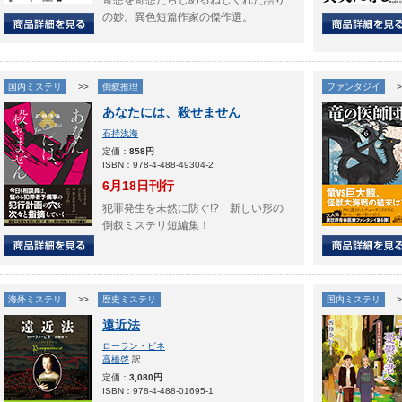
奇想を奇想たらしめるねじくれた語り
の妙。異色短篇作家の傑作選。
国内ミステリ
>>
倒叙推理
ファンタジイ
>
あなたには、殺せません
石持浅海
定価：
858円
ISBN：978-4-488-49304-2
6月18日刊行
犯罪発生を未然に防ぐ!? 新しい形の
倒叙ミステリ短編集！
海外ミステリ
>>
歴史ミステリ
国内ミステリ
>
遠近法
ローラン・ビネ
高橋啓
訳
定価：
3,080円
ISBN：978-4-488-01695-1