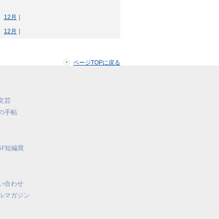
｜
12月
｜
｜
12月
｜
ページTOPに戻る
文芸
の手帖
SF短編賞
い合わせ
ルマガジン