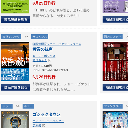
6月29日刊行
『HHhH』のビネが贈る、全176通の
書簡からなる、歴史ミステリ！
海外ミステリ
>>
サスペンス
国内ミステリ
>
猟区管理官ジョー・ピケットシリーズ
黄昏の銃声
Ｃ・Ｊ・ボックス
野口百合子
訳
定価：
1,540円
ISBN：978-4-488-12721-3
6月29日刊行
郡判事が狙撃され、ジョー・ピケット
は捜査を命じられるが……。
ホラー
>>
ホラー
ファンタジイ
>
ゴシックタウン
エミリー・カーペンター
茂木健
訳