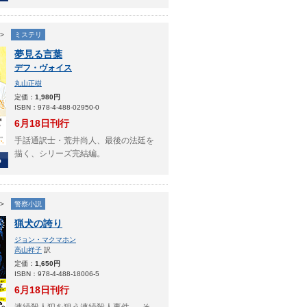
>
ミステリ
夢見る言葉
デフ・ヴォイス
丸山正樹
定価：
1,980円
ISBN：978-4-488-02950-0
6月18日刊行
手話通訳士・荒井尚人、最後の法廷を
描く、シリーズ完結編。
>
警察小説
猟犬の誇り
ジョン・マクマホン
高山祥子
訳
定価：
1,650円
ISBN：978-4-488-18006-5
6月18日刊行