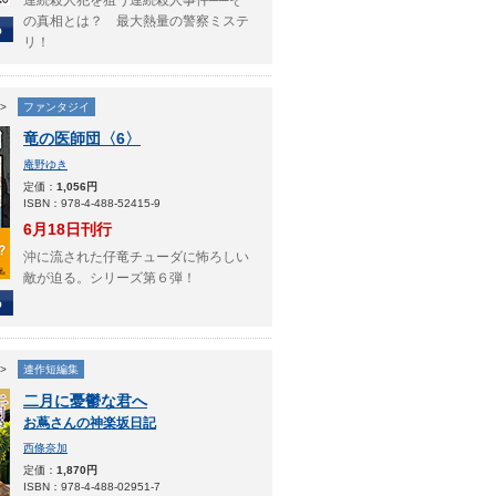
連続殺人犯を狙う連続殺人事件──そ
の真相とは？ 最大熱量の警察ミステ
リ！
>
ファンタジイ
竜の医師団〈6〉
庵野ゆき
定価：
1,056円
ISBN：978-4-488-52415-9
6月18日刊行
沖に流された仔竜チューダに怖ろしい
敵が迫る。シリーズ第６弾！
>
連作短編集
二月に憂鬱な君へ
お蔦さんの神楽坂日記
西條奈加
定価：
1,870円
ISBN：978-4-488-02951-7