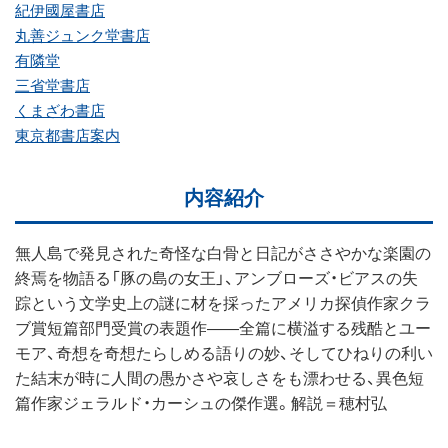
紀伊國屋書店
丸善ジュンク堂書店
有隣堂
三省堂書店
くまざわ書店
東京都書店案内
内容紹介
無人島で発見された奇怪な白骨と日記がささやかな楽園の
終焉を物語る「豚の島の女王」、アンブローズ・ビアスの失
踪という文学史上の謎に材を採ったアメリカ探偵作家クラ
ブ賞短篇部門受賞の表題作――全篇に横溢する残酷とユー
モア、奇想を奇想たらしめる語りの妙、そしてひねりの利い
た結末が時に人間の愚かさや哀しさをも漂わせる、異色短
篇作家ジェラルド・カーシュの傑作選。解説＝穂村弘