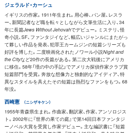
ジェラルド・カーシュ
イギリスの作家。1911年生まれ。用心棒、パン屋、レスラ
ー、新聞記者など職を転々としながら文筆生活に入り、34
年に長篇
Jews Without Jehovah
でデビュー。ミステリ、怪
奇小説、SF、ファンタジイなど、幅広いジャンルにまたがっ
て夥しい作品を発表、犯罪王カームジンの短篇シリーズも
好評を博した。二度映画化されたノワール小説
Night and
the City
など20作の長篇がある。第二次大戦後にアメリカ
に移住。58年「壜の中の手記」でアメリカ探偵作家クラブ賞
短篇部門を受賞。奔放な想像力と独創的なアイディア、特
異なスタイルを具えたその短篇は熱烈なファンをもつ。68
年没。
西崎憲
（ニシザキケン）
1955年青森県生まれ。作曲家、翻訳家、作家、アンソロジス
ト。2002年に『世界の果ての庭』で第14回日本ファンタジ
ーノベル大賞を受賞し作家デビュー。主な編訳書に『短篇