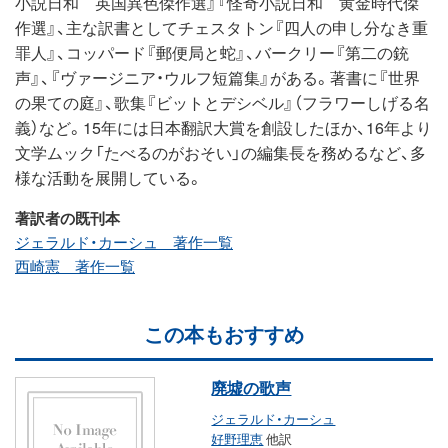
小説日和 英国異色傑作選』『怪奇小説日和 黄金時代傑
作選』、主な訳書としてチェスタトン『四人の申し分なき重
罪人』、コッパード『郵便局と蛇』、バークリー『第二の銃
声』、『ヴァージニア・ウルフ短篇集』がある。著書に『世界
の果ての庭』、歌集『ビットとデシベル』（フラワーしげる名
義）など。15年には日本翻訳大賞を創設したほか、16年より
文学ムック「たべるのがおそい」の編集長を務めるなど、多
様な活動を展開している。
著訳者の既刊本
ジェラルド・カーシュ 著作一覧
西崎憲 著作一覧
この本もおすすめ
廃墟の歌声
ジェラルド・カーシュ
好野理恵
他訳