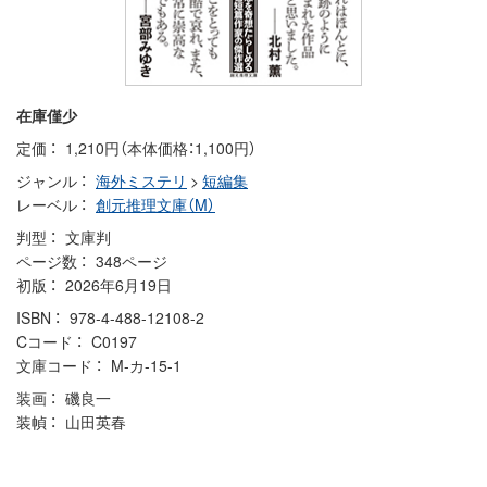
在庫僅少
定価
1,210円（本体価格：1,100円）
ジャンル
海外ミステリ
>
短編集
レーベル
創元推理文庫（M）
判型
文庫判
ページ数
348ページ
初版
2026年6月19日
ISBN
978-4-488-12108-2
Cコード
C0197
文庫コード
M-カ-15-1
装画
磯良一
装幀
山田英春