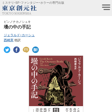
ミステリ・SF・ファンタジー・ホラーの専門出版
TOKYO SOGENSHA
ビンノナカノシュキ
壜の中の手記
ジェラルド・カーシュ
西崎憲
他訳