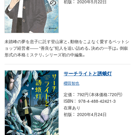
初版
2020年5月22日
未踏峰の夢を息子に託す登山家と、動物をこよなく愛するペットシ
ョップ経営者―― “善良な”犯人を追い詰める、決めの一手は。倒叙
形式の本格ミステリ、シリーズ初の中編集。
サーチライトと誘蛾灯
櫻田智也
定価
792円（本体価格：720円）
ISBN
978-4-488-42421-3
在庫あり
初版
2020年4月24日