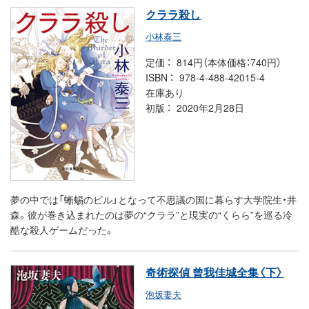
クララ殺し
小林泰三
定価
814円（本体価格：740円）
ISBN
978-4-488-42015-4
在庫あり
初版
2020年2月28日
夢の中では「蜥蜴のビル」となって不思議の国に暮らす大学院生・井
森。彼が巻き込まれたのは夢の“クララ”と現実の“くらら”を巡る冷
酷な殺人ゲームだった。
奇術探偵 曾我佳城全集〈下〉
泡坂妻夫