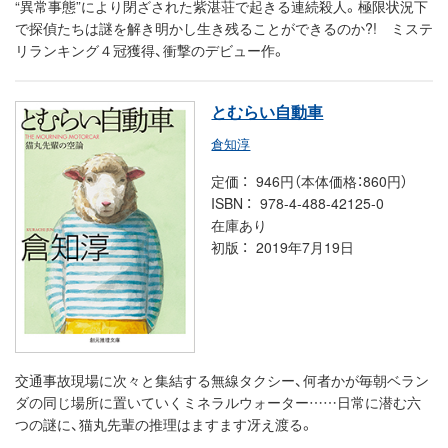
“異常事態”により閉ざされた紫湛荘で起きる連続殺人。極限状況下
で探偵たちは謎を解き明かし生き残ることができるのか?! ミステ
リランキング４冠獲得、衝撃のデビュー作。
とむらい自動車
倉知淳
定価
946円（本体価格：860円）
ISBN
978-4-488-42125-0
在庫あり
初版
2019年7月19日
交通事故現場に次々と集結する無線タクシー、何者かが毎朝ベラン
ダの同じ場所に置いていくミネラルウォーター……日常に潜む六
つの謎に、猫丸先輩の推理はますます冴え渡る。