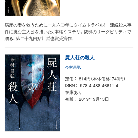
病床の妻を救うために一九六〇年にタイムトラベル！ 連続殺人事
件に挑む主人公を描いた、本格ミステリ。抜群のリーダビリティで
贈る、第二十九回鮎川哲也賞受賞作。
屍人荘の殺人
今村昌弘
定価
814円（本体価格：740円）
ISBN
978-4-488-46611-4
在庫あり
初版
2019年9月13日