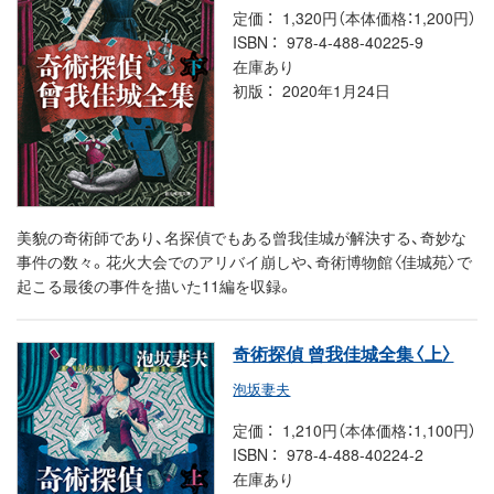
定価
1,320円（本体価格：1,200円）
ISBN
978-4-488-40225-9
在庫あり
初版
2020年1月24日
美貌の奇術師であり、名探偵でもある曾我佳城が解決する、奇妙な
事件の数々。花火大会でのアリバイ崩しや、奇術博物館〈佳城苑〉で
起こる最後の事件を描いた11編を収録。
奇術探偵 曾我佳城全集〈上〉
泡坂妻夫
定価
1,210円（本体価格：1,100円）
ISBN
978-4-488-40224-2
在庫あり