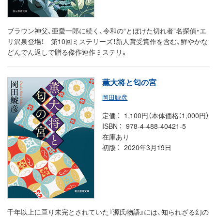
ブラウン神父、亜愛一郎に続く、令和の“とぼけた切れ者”名探偵・エ
リ沢泉登場！ 第10回ミステリーズ！新人賞受賞作を含む、鮮やかな
どんでん返しで贈る傑作連作ミステリ。
薫大将と匂の宮
岡田鯱彦
定価
1,100円（本体価格：1,000円）
ISBN
978-4-488-40421-5
在庫あり
初版
2020年3月19日
千年以上に亘り未完とされていた『源氏物語』には、知られざる幻の