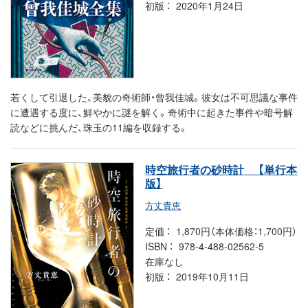
初版
2020年1月24日
若くして引退した、美貌の奇術師・曾我佳城。彼女は不可思議な事件
に遭遇する度に、鮮やかに謎を解く。奇術中に起きた事件や暗号解
読などに挑んだ、珠玉の11編を収録する。
時空旅行者の砂時計
【単行本
版】
方丈貴恵
定価
1,870円（本体価格：1,700円）
ISBN
978-4-488-02562-5
在庫なし
初版
2019年10月11日