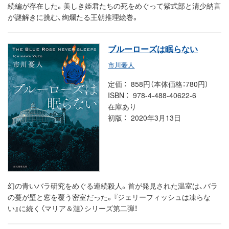
続編が存在した。美しき姫君たちの死をめぐって紫式部と清少納言
が謎解きに挑む、絢爛たる王朝推理絵巻。
ブルーローズは眠らない
市川憂人
定価
858円（本体価格：780円）
ISBN
978-4-488-40622-6
在庫あり
初版
2020年3月13日
幻の青いバラ研究をめぐる連続殺人。首が発見された温室は、バラ
の蔓が壁と窓を覆う密室だった。『ジェリーフィッシュは凍らな
い』に続く〈マリア＆漣〉シリーズ第二弾！