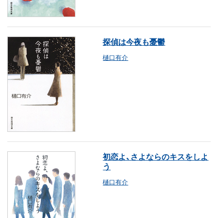
探偵は今夜も憂鬱
樋口有介
初恋よ、さよならのキスをしよ
う
樋口有介