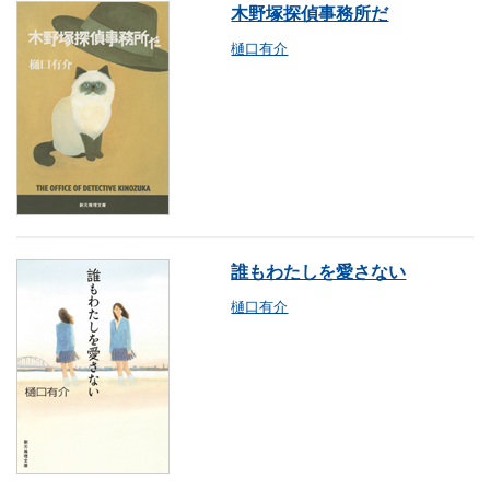
木野塚探偵事務所だ
樋口有介
誰もわたしを愛さない
樋口有介