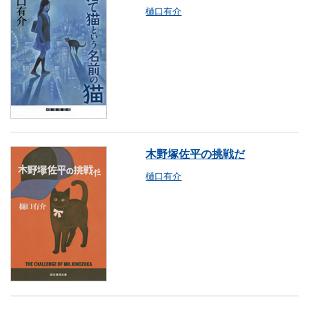
樋口有介
木野塚佐平の挑戦だ
樋口有介