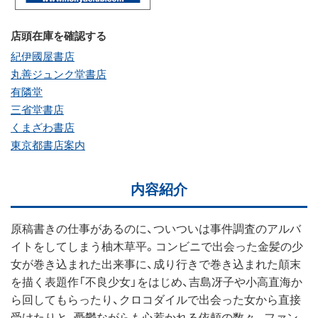
店頭在庫を確認する
紀伊國屋書店
丸善ジュンク堂書店
有隣堂
三省堂書店
くまざわ書店
東京都書店案内
内容紹介
原稿書きの仕事があるのに、ついついは事件調査のアルバ
イトをしてしまう柚木草平。コンビニで出会った金髪の少
女が巻き込まれた出来事に、成り行きで巻き込まれた顛末
を描く表題作「不良少女」をはじめ、吉島冴子や小高直海か
ら回してもらったり、クロコダイルで出会った女から直接
受けたりと、憂鬱ながらも心惹かれる依頼の数々。ファン