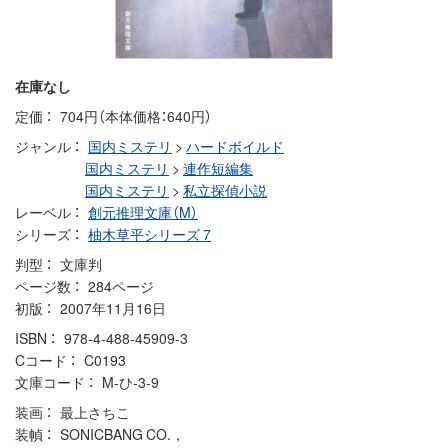
在庫なし
定価
704円（本体価格：640円）
ジャンル
国内ミステリ
>
ハードボイルド
国内ミステリ
>
連作短編集
国内ミステリ
>
私立探偵小説
レーベル
創元推理文庫（M）
シリーズ
柚木草平シリーズ 7
判型
文庫判
ページ数
284ページ
初版
2007年11月16日
ISBN
978-4-488-45909-3
Cコード
C0193
文庫コード
M-ひ-3-9
装画
最上さちこ
装幀
SONICBANG CO.，