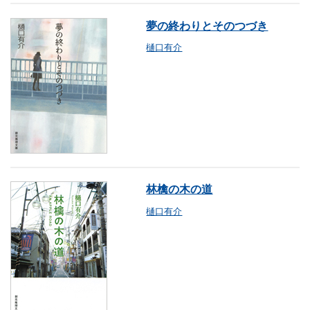
夢の終わりとそのつづき
樋口有介
林檎の木の道
樋口有介