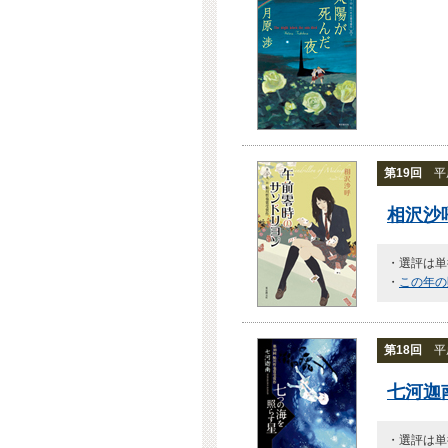
第19回
平成
相沢沙
・選評は単
・
この年の
第18回
平成
七河迦
・選評は単