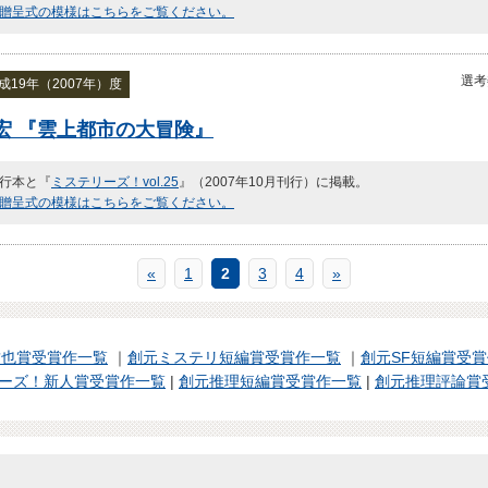
贈呈式の模様はこちらをご覧ください。
選考
19年（2007年）度
宏 『雲上都市の大冒険』
行本と『
ミステリーズ！vol.25
』（2007年10月刊行）に掲載。
贈呈式の模様はこちらをご覧ください。
«
1
2
3
4
»
哲也賞受賞作一覧
｜
創元ミステリ短編賞受賞作一覧
｜
創元SF短編賞受
ーズ！新人賞受賞作一覧
|
創元推理短編賞受賞作一覧
|
創元推理評論賞