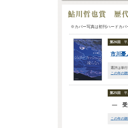
※カバー写真は初刊ハードカバ
第26回
平成
市川憂
選評は単行
この年の贈
第25回
平成
― 受
この年の贈