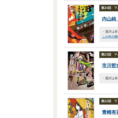
第24回
平成
内山純
・選評は単
この年の贈
第23回
平成
市川哲
・選評は単
第22回
平成
青崎有