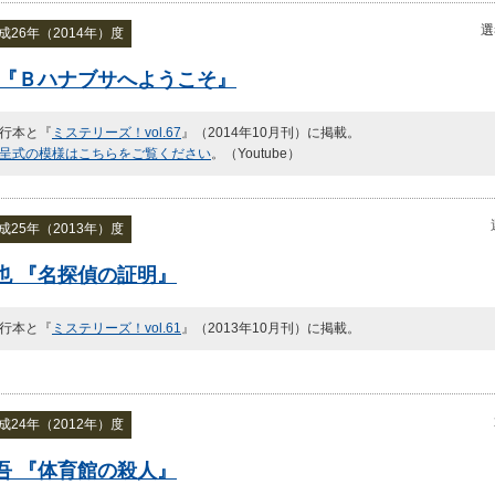
選
26年（2014年）度
 『Ｂハナブサへようこそ』
行本と『
ミステリーズ！vol.67
』（2014年10月刊）に掲載。
呈式の模様はこちらをご覧ください
。（Youtube）
25年（2013年）度
也 『名探偵の証明』
行本と『
ミステリーズ！vol.61
』（2013年10月刊）に掲載。
24年（2012年）度
吾 『体育館の殺人』