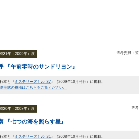
選考委員：笠
21年（2009年）度
呼 『午前零時のサンドリヨン』
行本と『
ミステリーズ！vol.37
』（2009年10月刊行）に掲載。
贈呈式の模様はこちらをご覧ください。
選考
20年（2008年）度
南 『七つの海を照らす星』
行本と『
ミステリーズ！vol.31
』（2008年10月刊行）に掲載。