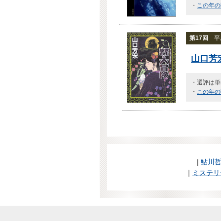
・
この年の
第17回
平成
山口芳
・選評は単
・
この年の
|
鮎川
｜
ミステリ