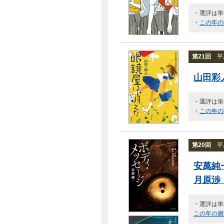
・選評は単
・
この年の
第21回
平成
山田彩
・選評は単
・
この年の
第20回
平成
安萬純
月原渉
・選評は単
この年の贈