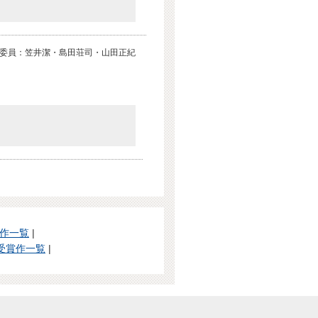
委員：笠井潔・島田荘司・山田正紀
賞作一覧
|
受賞作一覧
|