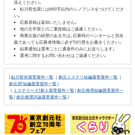
添えください。
鮎川哲也賞には800字以内のシノプシスをつけてくださ
い。
応募原稿は返却いたしません。
他の文学賞との二重投稿はご遠慮ください。
商業出版の経歴のある方は、応募時のペンネームと別名
義であっても応募者情報に必ず刊行歴をお書きください。
結果通知は選考ごとに通過作のみにお送りします。
選考に関するお問い合わせはご遠慮ください。
|
鮎川哲也賞受賞作一覧
｜
創元ミステリ短編賞受賞作一覧
｜
創元SF短編賞受賞作一覧
|
｜
ミステリーズ！新人賞受賞作一覧
|
創元推理短編賞受賞作一
覧
|
創元推理評論賞受賞作一覧
|