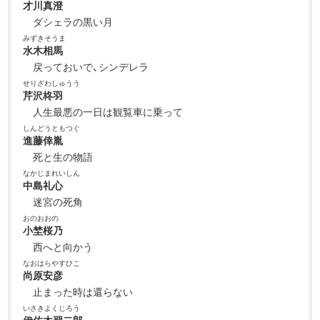
才川真澄
ダシェラの黒い月
みずきそうま
水木相馬
戻っておいで、シンデレラ
せりざわしゅうう
芹沢柊羽
人生最悪の一日は観覧車に乗って
しんどうともつぐ
進藤倖胤
死と生の物語
なかじまれいしん
中島礼心
迷宮の死角
おのおおの
小埜桜乃
西へと向かう
なおはらやすひこ
尚原安彦
止まった時は還らない
いさきよくじろう
伊佐木翌二郎