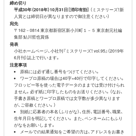
締め切り
平成30年（2018年）10月31日［消印有効］
（ミステリーズ！新
人賞とは締切日が異なりますので御注意ください）
宛先
〒162－0814 東京都新宿区新小川町１－５ 東京創元社編
集部 鮎川哲也賞係
発表
小社ホームページ、小社刊『ミステリーズ！ vol.95』（2019年
6月刊）誌上で行います。
注意事項
原稿には必ず通し番号をつけてください。
ワープロ原稿の場合は40字×40行で印字してください。
フロッピー等を使った電子データのままでは受け付けられ
ません。必ず紙に印字したものをお送りください。（なお、
手書き原稿とワープロ原稿では文字数が多少異なります
が、ご容赦ください。）
別紙に応募者の本名（ふりがな）、住所、電話番号、職業、
生年月日を明記してください。 また、ペンネームにもふり
がなをお願いします。
メールでの結果通知をご希望の方は、アドレスをお書き