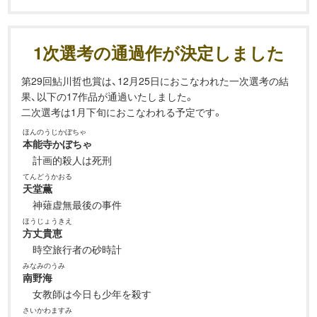
1次選考の通過作が決定しました
第29回鮎川哲也賞は、12月25日におこなわれた一次選考の結
果、以下の17作品が通過いたしました。
二次選考は1月下旬におこなわれる予定です。
ほんのうじかぼちゃ
本能寺かぼちゃ
計画的殺人は死刑
てんどうかおる
天堂薫
神薙虚無最後の事件
ほうじょうきえ
方丈貴恵
時空旅行者の砂時計
みなみのうみ
南野海
女教師は今日も少年を殺す
さいかわますみ