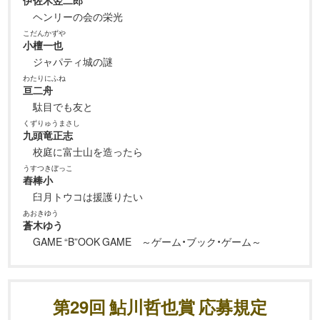
ヘンリーの会の栄光
こだんかずや
小檀一也
ジャパティ城の謎
わたりにふね
亘二舟
駄目でも友と
くずりゅうまさし
九頭竜正志
校庭に富士山を造ったら
うすつきぼっこ
舂棒小
臼月トウコは援護りたい
あおきゆう
蒼木ゆう
GAME “B”OOK GAME ～ゲーム・ブック・ゲーム～
第29回 鮎川哲也賞 応募規定