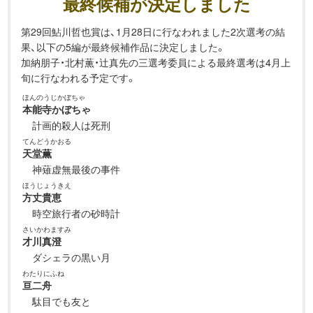
最終候補が決定しました
第29回鮎川哲也賞は、1月28日に行なわれました2次選考の結
果、以下の5編が最終候補作品に決定しました。
加納朋子・北村薫・辻真先の三選考委員による最終選考は4月上
旬に行なわれる予定です。
ほんのうじかぼちゃ
本能寺かぼちゃ
計画的殺人は死刑
てんどうかおる
天堂薫
神薙虚無最後の事件
ほうじょうきえ
方丈貴恵
時空旅行者の砂時計
さいかわますみ
才川真澄
ダシェラの黒い月
わたりにふね
亘二舟
駄目でも友と