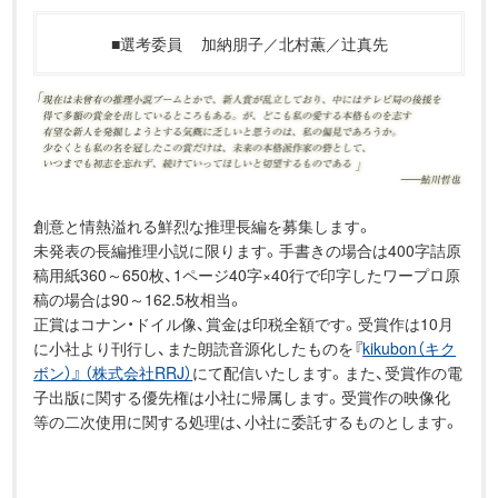
■選考委員
加納朋子／北村薫／辻真先
創意と情熱溢れる鮮烈な推理長編を募集します。
未発表の長編推理小説に限ります。手書きの場合は400字詰原
稿用紙360～650枚、1ページ40字×40行で印字したワープロ原
稿の場合は90～162.5枚相当。
正賞はコナン・ドイル像、賞金は印税全額です。受賞作は10月
に小社より刊行し、また朗読音源化したものを『
kikubon（キク
ボン）』 （株式会社RRJ）
にて配信いたします。また、受賞作の電
子出版に関する優先権は小社に帰属します。受賞作の映像化
等の二次使用に関する処理は、小社に委託するものとします。