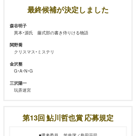
最終候補が決定しました
森谷明子
異本・源氏 藤式部の書き侍りける物語
関野喬
クリスマス・ミステリ
金沢整
G・A・N・G
三沢陽一
玩弄迷宮
第13回 鮎川哲也賞 応募規定
■選考委員
笠井潔／島田荘司