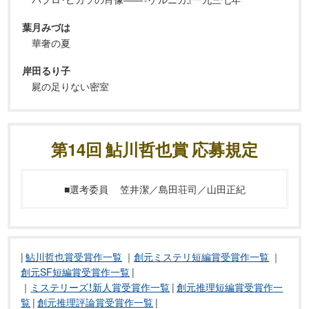
葉月みづは
華奢の夏
岸田るり子
屍の足りない密室
第14回 鮎川哲也賞 応募規定
■選考委員
笠井潔／島田荘司／山田正紀
|
鮎川哲也賞受賞作一覧
｜
創元ミステリ短編賞受賞作一覧
｜
創元SF短編賞受賞作一覧
|
｜
ミステリーズ！新人賞受賞作一覧
|
創元推理短編賞受賞作一
覧
|
創元推理評論賞受賞作一覧
|