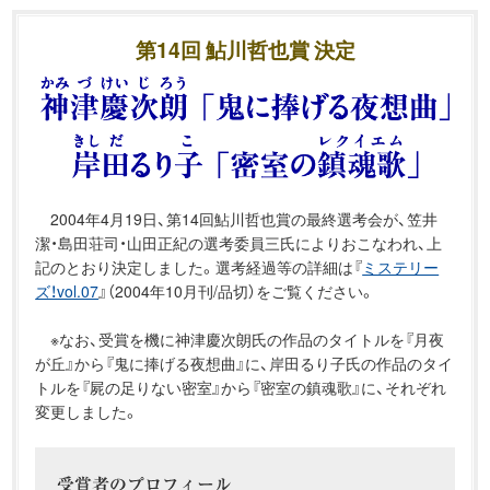
第14回 鮎川哲也賞 決定
2004年4月19日、第14回鮎川哲也賞の最終選考会が、笠井
潔・島田荘司・山田正紀の選考委員三氏によりおこなわれ、上
記のとおり決定しました。選考経過等の詳細は『
ミステリー
ズ！vol.07
』（2004年10月刊/品切）をご覧ください。
※なお、受賞を機に神津慶次朗氏の作品のタイトルを『月夜
が丘』から『鬼に捧げる夜想曲』に、岸田るり子氏の作品のタイ
トルを『屍の足りない密室』から『密室の鎮魂歌』に、それぞれ
変更しました。