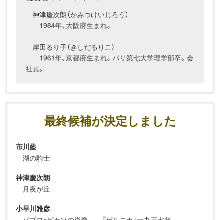
神津慶次朗（かみつけいじろう）
1984年、大阪府生まれ。
岸田るり子（きしだるりこ）
1961年、京都府生まれ。パリ第七大学理学部卒。会
社員。
最終候補が決定しました
市川藍
湖の騎士
神津慶次朗
月夜が丘
小早川雅彦
パブロ・ピカソの肖像――『ゲルニカ』一九三七年