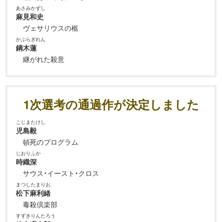
あさみかずし
麻見和史
ヴェサリウスの柩
かぶらぎれん
鏑木蓮
継がれた殺意
1次選考の通過作が決定しました
こじまたけし
児島毅
頓死のプログラム
じおりふか
時織深
サウス・イースト・クロス
まつしたまりお
松下麻利緒
毒殺倶楽部
すずきりんたろう