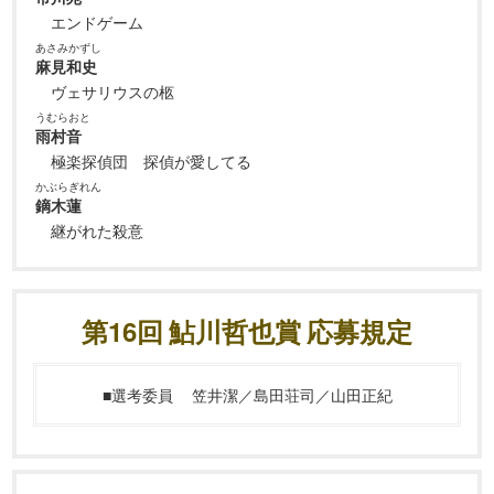
エンドゲーム
あさみかずし
麻見和史
ヴェサリウスの柩
うむらおと
雨村音
極楽探偵団 探偵が愛してる
かぶらぎれん
鏑木蓮
継がれた殺意
第16回 鮎川哲也賞 応募規定
■選考委員
笠井潔／島田荘司／山田正紀