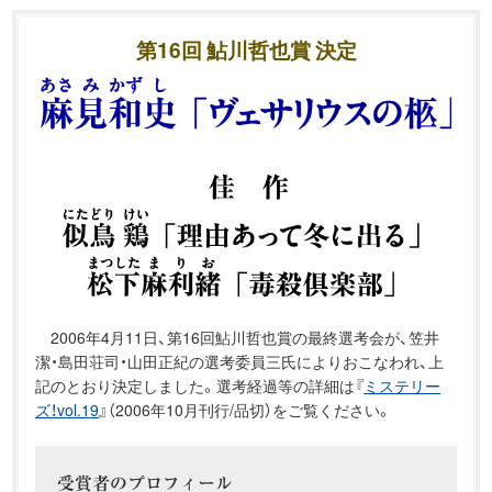
第16回 鮎川哲也賞 決定
2006年4月11日、第16回鮎川哲也賞の最終選考会が、笠井
潔・島田荘司・山田正紀の選考委員三氏によりおこなわれ、上
記のとおり決定しました。選考経過等の詳細は『
ミステリー
ズ！vol.19
』（2006年10月刊行/品切）をご覧ください。