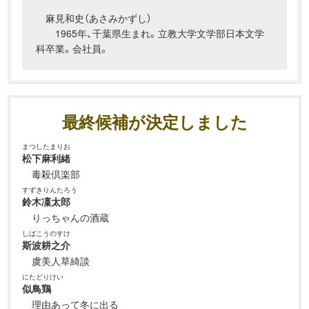
麻見和史（あさみかずし）
1965年、千葉県生まれ。立教大学文学部日本文学
科卒業。会社員。
最終候補が決定しました
まつしたまりお
松下麻利緒
毒殺倶楽部
すずきりんたろう
鈴木凜太郎
りっちゃんの酒蔵
しばこうのすけ
斯波耕之介
虞美人草綺談
にたどりけい
似鳥鶏
理由あって冬に出る