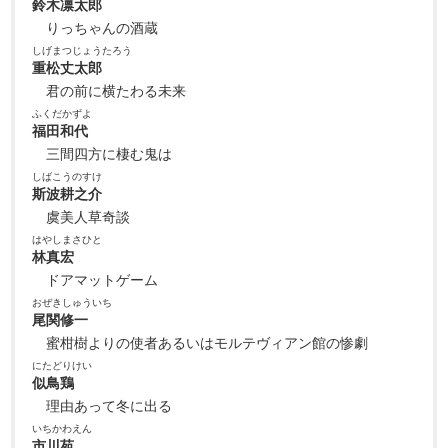
鈴木凛太郎
りっちゃんの酒蔵
しげまつじょうたろう
重松丈太郎
君の前に横たわる未来
ふくだかずよ
福田和代
三間四方に棲む鬼は
しばこうのすけ
斯波耕之介
虞美人草奇談
はやしまさひと
林真宏
ドアマットゲーム
おぜきしゅういち
尾関修一
蜜柑樹よりの使者あるいはモルテヴィアン館の惨劇
にたどりけい
似鳥鶏
理由あって冬に出る
いちかわえん
市川苑