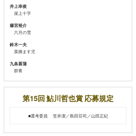
井上幸俊
崖上十字
篠宮裕介
六月の雪
鈴木一夫
菜摘ます児
九条菖蒲
群青
第15回 鮎川哲也賞 応募規定
■選考委員
笠井潔／島田荘司／山田正紀