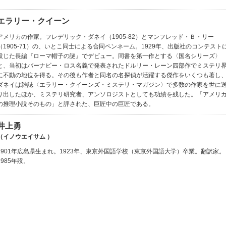
エラリー・クイーン
アメリカの作家。フレデリック・ダネイ（1905‐82）とマンフレッド・Ｂ・リー
（1905‐71）の、いとこ同士による合同ペンネーム。1929年、出版社のコンテスト
投じた長編『ローマ帽子の謎』でデビュー。同書を第一作とする〈国名シリーズ〉
と、当初はバーナビー・ロス名義で発表されたドルリー・レーン四部作でミステリ
に不動の地位を得る。その後も作者と同名の名探偵が活躍する傑作をいくつも著し
ダネイは雑誌〈エラリー・クイーンズ・ミステリ・マガジン〉で多数の作家を世に
り出したほか、ミステリ研究者、アンソロジストとしても功績を残した。「アメリ
の推理小説そのもの」と評された、巨匠中の巨匠である。
井上勇
（イノウエイサム ）
1901年広島県生まれ。1923年、東京外国語学校（東京外国語大学）卒業。翻訳家。
1985年歿。