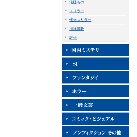
法廷もの
スリラー
怪奇スリラー
海洋冒険
評伝