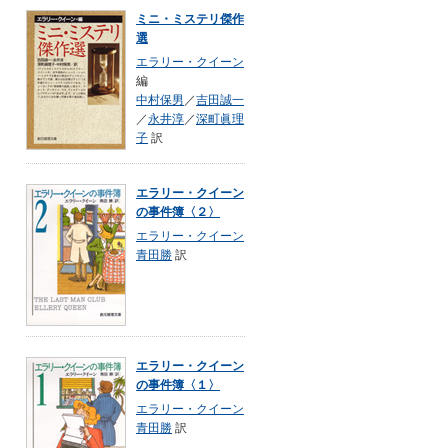
ミニ・ミステリ傑作
選
エラリー・クイーン
編
中村保男
／
吉田誠一
／
永井淳
／
深町眞理
子
訳
エラリー・クイーン
の事件簿〈２〉
エラリー・クイーン
青田勝
訳
エラリー・クイーン
の事件簿〈１〉
エラリー・クイーン
青田勝
訳