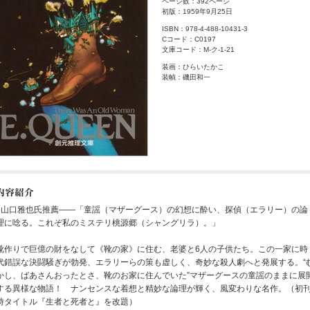
ページ数：392ページ
初版：1959年9月25日
ISBN：978-4-488-10431-3
Cコード：C0197
文庫コード：M-ク-1-21
装画：ひらいたかこ
装幀：磯田和一
●山口雅也氏推薦――「童謡（マザーグース）の幻想に酔い、探偵（エラリー）の論
理に唸る。これぞ私のミステリ桃源郷（シャングリラ）。」
靴作りで巨億の財をなして《靴の家》に住む、老婆と6人の子供たち。この一家に時
代錯誤な決闘騒ぎが勃発、エラリーらの策も虚しく、奇妙な殺人劇へと発展する。“
かし、ばあさんおったとさ、靴のお家に住んでいた”マザーグースの童謡のままに展
する異様な物語！ ナンセンスな着想と精妙な論理が輝く、風変わりな名作。（初
時タイトル『生者と死者と』を改題）