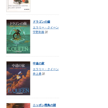
ドラゴンの歯
エラリー・クイーン
宇野利泰
訳
中途の家
エラリー・クイーン
井上勇
訳
ニッポン樫鳥の謎