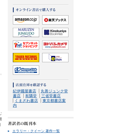
紀伊國屋書店
丸善ジュンク堂
書店
有隣堂
三省堂書店
くまざわ書店
東京都書店案
内
む
開
刊
エラリー・クイーン 著作一覧