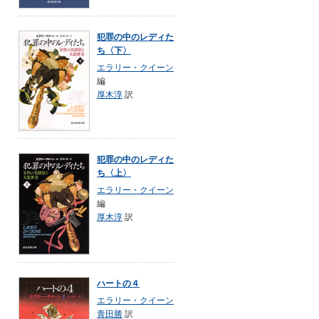
犯罪の中のレディた
ち〈下〉
エラリー・クイーン
編
厚木淳
訳
犯罪の中のレディた
ち〈上〉
エラリー・クイーン
編
厚木淳
訳
ハートの４
エラリー・クイーン
青田勝
訳