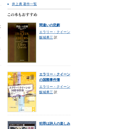
井上勇 著作一覧
間違いの悲劇
に
エラリー・クイーン
界
飯城勇三
訳
、
送
カ
エラリー・クイーン
の国際事件簿
エラリー・クイーン
飯城勇三
訳
犯罪は詩人の楽しみ