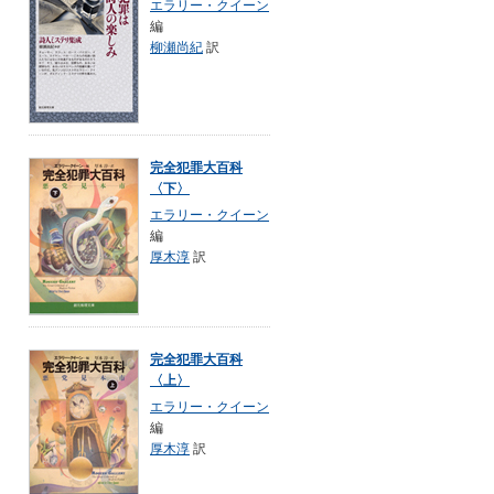
エラリー・クイーン
編
柳瀬尚紀
訳
完全犯罪大百科
〈下〉
エラリー・クイーン
編
厚木淳
訳
完全犯罪大百科
〈上〉
エラリー・クイーン
編
厚木淳
訳