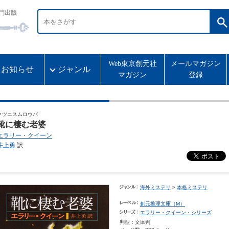
門出版
Web東京創元社
メールマガジン
お知らせ
ジャンル
マガジン
登録
クツニスムロウバ
靴に棲む老婆
エラリー・クイーン
井上勇
訳
海外ミステリ
>
本格ミステリ
創元推理文庫（M）
エラリー・クイーン・シリーズ
判型：文庫判