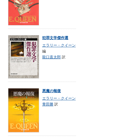
犯罪文学傑作選
エラリー・クイーン
編
龍口直太郎
訳
悪魔の報復
エラリー・クイーン
青田勝
訳