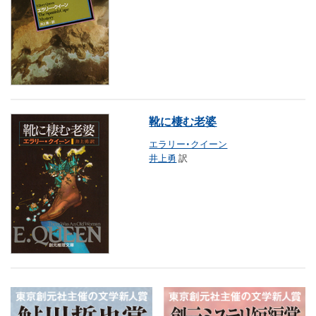
靴に棲む老婆
エラリー・クイーン
井上勇
訳