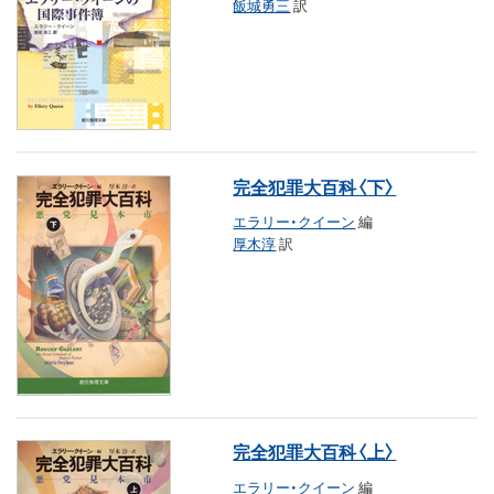
飯城勇三
訳
完全犯罪大百科〈下〉
エラリー・クイーン
編
厚木淳
訳
完全犯罪大百科〈上〉
エラリー・クイーン
編