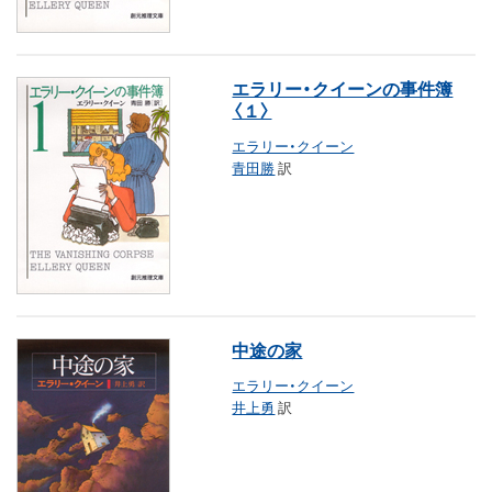
エラリー・クイーンの事件簿
〈１〉
エラリー・クイーン
青田勝
訳
中途の家
エラリー・クイーン
井上勇
訳