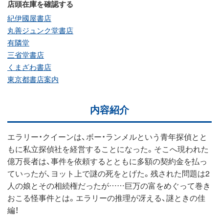
店頭在庫を確認する
紀伊國屋書店
丸善ジュンク堂書店
有隣堂
三省堂書店
くまざわ書店
東京都書店案内
内容紹介
エラリー・クイーンは、ボー・ランメルという青年探偵とと
もに私立探偵社を経営することになった。そこへ現われた
億万長者は、事件を依頼するとともに多額の契約金を払っ
ていったが、ヨット上で謎の死をとげた。残された問題は2
人の娘とその相続権だったが……巨万の富をめぐって巻き
おこる怪事件とは。エラリーの推理が冴える、謎ときの佳
編！