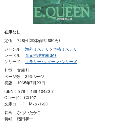
在庫なし
定価
748円（本体価格：680円）
ジャンル
海外ミステリ
>
本格ミステリ
レーベル
創元推理文庫（M）
シリーズ
エラリー・クイーン・シリーズ
判型
文庫判
ページ数
393ページ
初版
1965年7月23日
ISBN
978-4-488-10420-7
Cコード
C0197
文庫コード
M-ク-1-20
装画
ひらいたかこ
装幀
磯田和一