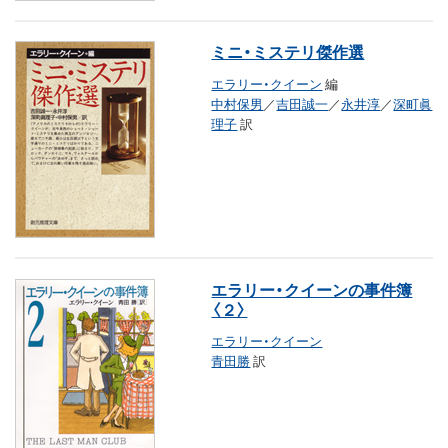
ミニ・ミステリ傑作選
エラリー・クイーン
編
中村保男
／
吉田誠一
／
永井淳
／
深町眞
理子
訳
エラリー・クイーンの事件簿
〈２〉
エラリー・クイーン
青田勝
訳