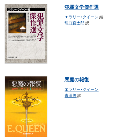
犯罪文学傑作選
エラリー・クイーン
編
龍口直太郎
訳
悪魔の報復
エラリー・クイーン
青田勝
訳