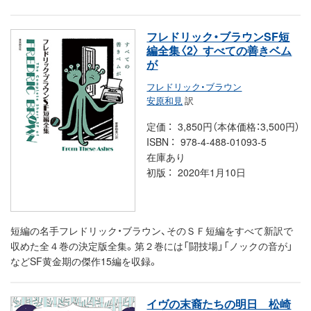
フレドリック・ブラウンSF短
編全集〈2〉 すべての善きベム
が
フレドリック・ブラウン
安原和見
訳
定価
3,850円（本体価格：3,500円）
ISBN
978-4-488-01093-5
在庫あり
初版
2020年1月10日
短編の名手フレドリック・ブラウン、そのＳＦ短編をすべて新訳で
収めた全４巻の決定版全集。第２巻には「闘技場」「ノックの音が」
などSF黄金期の傑作15編を収録。
イヴの末裔たちの明日 松崎