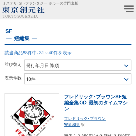
ミステリ・SF・ファンタジー・ホラーの専門出版
TOKYO SOGENSHA
SF
短編集
該当商品88件中、31～40件を表示
並び替え
表示件数
フレドリック・ブラウンSF短
編全集〈4〉 最初のタイムマシ
ン
フレドリック・ブラウン
安原和見
訳
定価
3,850円（本体価格：3,500円）