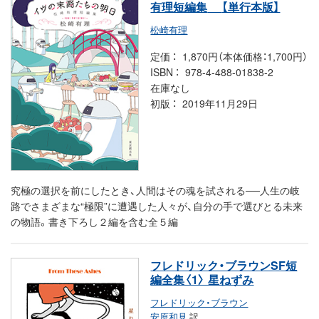
有理短編集
【単行本版】
松崎有理
定価
1,870円（本体価格：1,700円）
ISBN
978-4-488-01838-2
在庫なし
初版
2019年11月29日
究極の選択を前にしたとき、人間はその魂を試される──人生の岐
路でさまざまな“極限”に遭遇した人々が、自分の手で選びとる未来
の物語。書き下ろし２編を含む全５編
フレドリック・ブラウンSF短
編全集〈1〉 星ねずみ
フレドリック・ブラウン
安原和見
訳