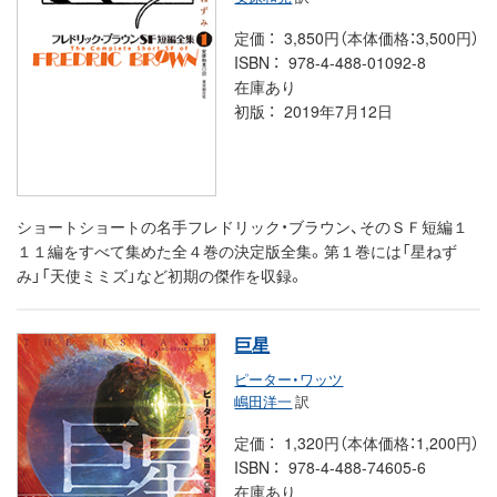
定価
3,850円（本体価格：3,500円）
ISBN
978-4-488-01092-8
在庫あり
初版
2019年7月12日
ショートショートの名手フレドリック・ブラウン、そのＳＦ短編１
１１編をすべて集めた全４巻の決定版全集。第１巻には「星ねず
み」「天使ミミズ」など初期の傑作を収録。
巨星
ピーター・ワッツ
嶋田洋一
訳
定価
1,320円（本体価格：1,200円）
ISBN
978-4-488-74605-6
在庫あり