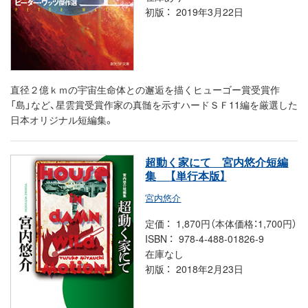
初版
2019年3月22日
直径２億ｋｍの宇宙生命体との邂逅を描くヒューゴー賞受賞作
「島」など、星雲賞受賞作家の真髄を示すハードＳＦ11編を厳選した
日本オリジナル短編集。
超動く家にて 宮内悠介短編
集
【単行本版】
宮内悠介
定価
1,870円（本体価格：1,700円）
ISBN
978-4-488-01826-9
在庫なし
初版
2018年2月23日