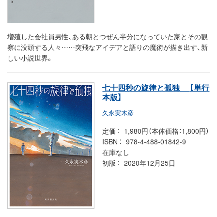
増殖した会社員男性、ある朝とつぜん半分になっていた家とその観
察に没頭する人々……突飛なアイデアと語りの魔術が描き出す、新
しい小説世界。
七十四秒の旋律と孤独
【単行
本版】
久永実木彦
定価
1,980円（本体価格：1,800円）
ISBN
978-4-488-01842-9
在庫なし
初版
2020年12月25日