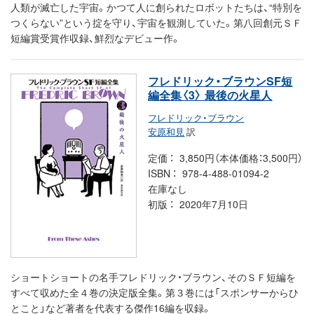
人類が滅亡した宇宙。かつて人に創られたロボットたちは、“特別を
つくらない”という掟を守り、宇宙を観測していた。第八回創元ＳＦ
短編賞受賞作収録、鮮烈なデビュー作。
フレドリック・ブラウンSF短
編全集〈3〉 最後の火星人
フレドリック・ブラウン
安原和見
訳
定価
3,850円（本体価格：3,500円）
ISBN
978-4-488-01094-2
在庫なし
初版
2020年7月10日
ショートショートの名手フレドリック・ブラウン、そのＳＦ短編を
すべて収めた全４巻の決定版全集。第３巻には「スポンサーからひ
とこと」など著者を代表する傑作16編を収録。