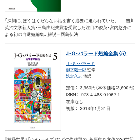
「深刻に、ぼくはくだらない話を書く必要に迫られていた」――吉川
英治文学新人賞・三島由紀夫賞を受賞した注目の俊英・宮内悠介に
よる初の自選短編集。解説＝酉島伝法
J・G・バラード短編全集〈5〉
Ｊ・Ｇ・バラード
柳下毅一郎
監修
浅倉久志
他訳
定価
3,960円（本体価格：3,600円）
ISBN
978-4-488-01062-1
在庫なし
初版
2018年1月31日
『結晶世界』『ハイ・ライズ』などの傑作群で、叙事的な文体で20世紀