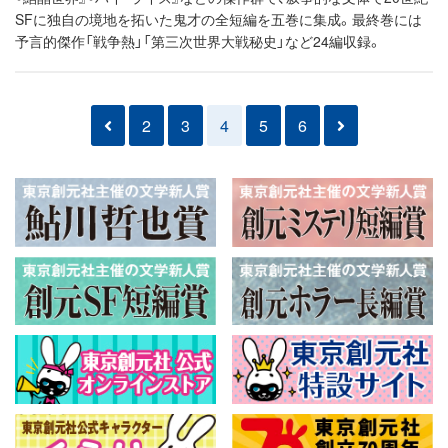
SFに独自の境地を拓いた鬼才の全短編を五巻に集成。最終巻には
予言的傑作「戦争熱」「第三次世界大戦秘史」など24編収録。
2
3
4
5
6