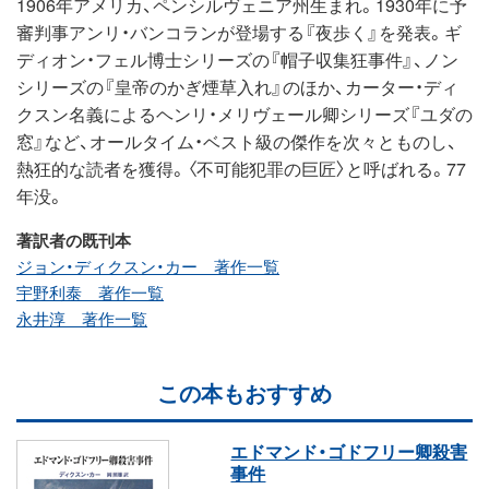
1906年アメリカ、ペンシルヴェニア州生まれ。1930年に予
審判事アンリ・バンコランが登場する『夜歩く』を発表。ギ
ディオン・フェル博士シリーズの『帽子収集狂事件』、ノン
シリーズの『皇帝のかぎ煙草入れ』のほか、カーター・ディ
クスン名義によるヘンリ・メリヴェール卿シリーズ『ユダの
窓』など、オールタイム・ベスト級の傑作を次々とものし、
熱狂的な読者を獲得。〈不可能犯罪の巨匠〉と呼ばれる。77
年没。
著訳者の既刊本
ジョン・ディクスン・カー 著作一覧
宇野利泰 著作一覧
永井淳 著作一覧
この本もおすすめ
エドマンド・ゴドフリー卿殺害
事件