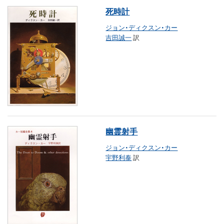
死時計
ジョン・ディクスン・カー
吉田誠一
訳
幽霊射手
ジョン・ディクスン・カー
宇野利泰
訳