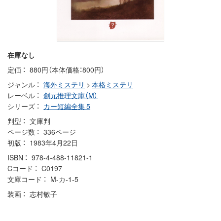
在庫なし
定価
880円（本体価格：800円）
ジャンル
海外ミステリ
>
本格ミステリ
レーベル
創元推理文庫（M）
シリーズ
カー短編全集 5
判型
文庫判
ページ数
336ページ
初版
1983年4月22日
ISBN
978-4-488-11821-1
Cコード
C0197
文庫コード
M-カ-1-5
装画
志村敏子