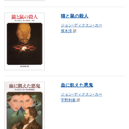
猫と鼠の殺人
ジョン・ディクスン・カー
厚木淳
訳
血に飢えた悪鬼
ジョン・ディクスン・カー
宇野利泰
訳