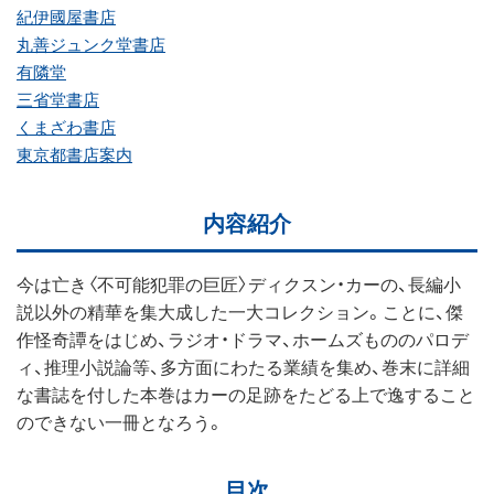
紀伊國屋書店
丸善ジュンク堂書店
有隣堂
三省堂書店
くまざわ書店
東京都書店案内
内容紹介
今は亡き〈不可能犯罪の巨匠〉ディクスン・カーの、長編小
説以外の精華を集大成した一大コレクション。ことに、傑
作怪奇譚をはじめ、ラジオ・ドラマ、ホームズもののパロデ
ィ、推理小説論等、多方面にわたる業績を集め、巻末に詳細
な書誌を付した本巻はカーの足跡をたどる上で逸すること
のできない一冊となろう。
目次