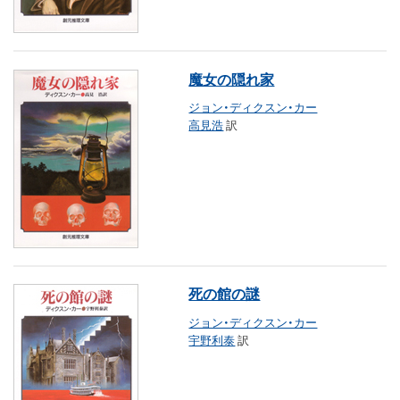
魔女の隠れ家
ジョン・ディクスン・カー
高見浩
訳
死の館の謎
ジョン・ディクスン・カー
宇野利泰
訳