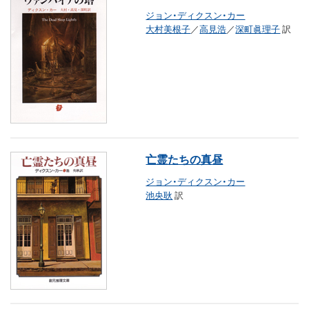
ジョン・ディクスン・カー
大村美根子
／
高見浩
／
深町眞理子
訳
亡霊たちの真昼
ジョン・ディクスン・カー
池央耿
訳