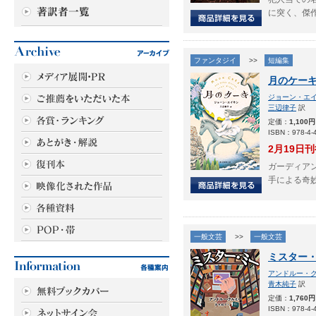
に突く、傑
ファンタジイ
>>
短編集
月のケー
ジョーン・エ
三辺律子
訳
定価：
1,100円
ISBN：978-4-4
2月19日
ガーディア
手による奇
一般文芸
>>
一般文芸
ミスター
アンドルー・
青木純子
訳
定価：
1,760円
ISBN：978-4-4