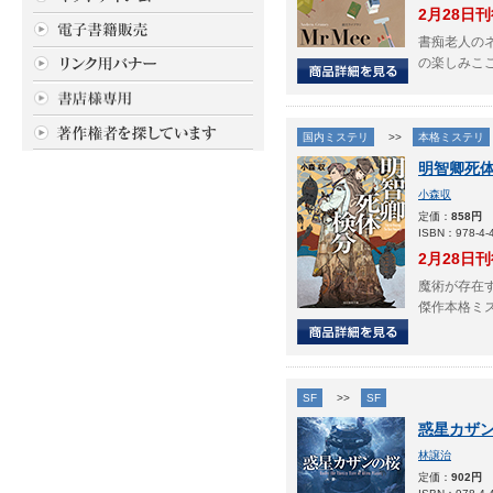
2月28日
書痴老人の
の楽しみこ
国内ミステリ
>>
本格ミステリ
明智卿死
小森収
定価：
858円
ISBN：978-4-4
2月28日
魔術が存在す
傑作本格ミ
SF
>>
SF
惑星カザ
林譲治
定価：
902円