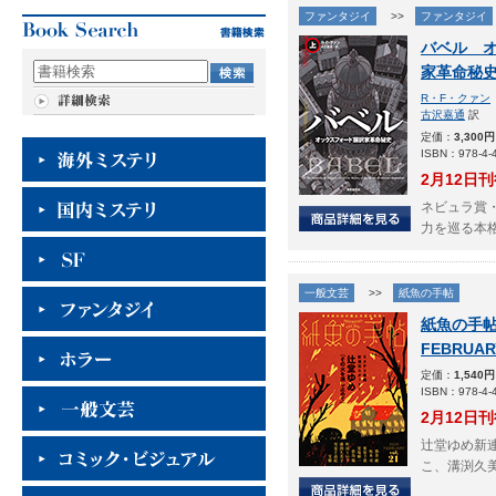
ファンタジイ
>>
ファンタジイ
バベル 
家革命秘
R・F・クァン
古沢嘉通
訳
定価：
3,300円
ISBN：978-4-4
2月12日
ネビュラ賞
力を巡る本
一般文芸
>>
紙魚の手帖
紙魚の手帖
FEBRUAR
定価：
1,540円
ISBN：978-4-4
2月12日
辻堂ゆめ新
こ、溝渕久