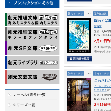
国内ミステリ
>>
連作短編集
願わくば
額賀澪
定価：
1,760円
ISBN：978-4-4
2月19日
2011年の
青年の生き
海外ミステリ
>>
本格ミステリ
こわされ
Ｄ・Ｍ・ディ
野中千恵子
訳
定価：
1,320円
ISBN：978-4-4
2月19日
犯人当ての