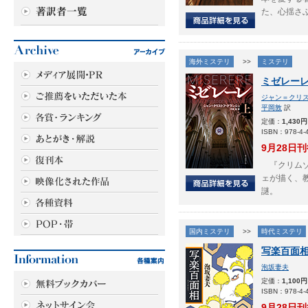
た、心揺さ
海外ミステリ
>>
ミステリ
ミゼレー
ジャン＝クリ
平岡敦
訳
定価：
1,430円
ISBN：978-4-4
9月28日
『クリムゾ
ェが描く、
謎。
国内ミステリ
>>
時代ミステリ
写楽百面
泡坂妻夫
定価：
1,100円
ISBN：978-4-4
9月28日