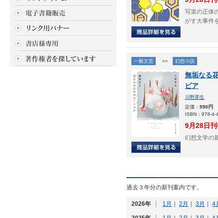
写楽の正体
がす大事件
一般文芸
>>
幻想小説
無垢なる
ピア
川野芽生
定価：
990円
ISBN：978-4-4
9月28日
幻想文学の
過去３年分の新刊案内です。
2026年
1月
｜
2月
｜
3月
｜
4