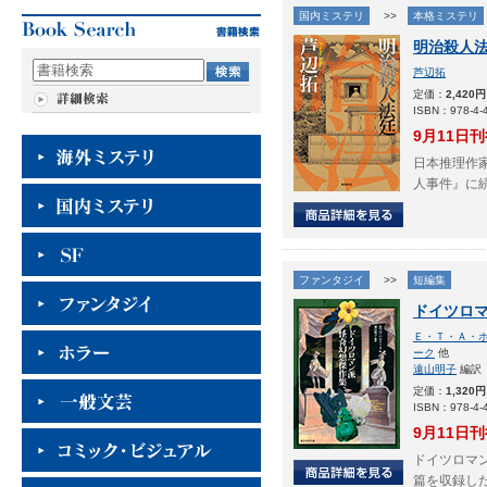
国内ミステリ
>>
本格ミステリ
明治殺人
芦辺拓
定価：
2,420円
ISBN：978-4-4
9月11日
日本推理作
人事件』に
ファンタジイ
>>
短編集
ドイツロ
Ｅ・Ｔ・Ａ・
ーク
他
遠山明子
編訳
定価：
1,320円
ISBN：978-4-4
9月11日
ドイツロマ
篇を収録し