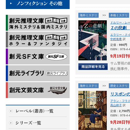
海外ミステリ
>>
本格ミステリ
ドルリー・レ
Ｚの悲劇
エラリー・ク
中村有希
訳
定価：
990円
ISBN：978-4-4
9月19日
サム警視の
挑む難事件
海外ミステリ
>>
歴史ミステリ
リスボン
アラン・フラ
高山祥子
訳
定価：
2,750円
ISBN：978-4-4
9月28日
本を愛する