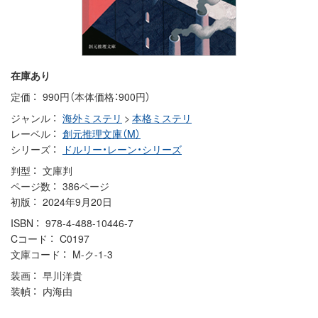
在庫あり
定価
990円（本体価格：900円）
ジャンル
海外ミステリ
>
本格ミステリ
レーベル
創元推理文庫（M）
シリーズ
ドルリー・レーン・シリーズ
判型
文庫判
ページ数
386ページ
初版
2024年9月20日
ISBN
978-4-488-10446-7
Cコード
C0197
文庫コード
M-ク-1-3
装画
早川洋貴
装幀
内海由