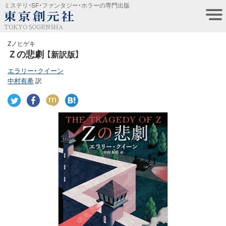
ミステリ・SF・ファンタジー・ホラーの専門出版
TOKYO SOGENSHA
Zノヒゲキ
Ｚの悲劇
【新訳版】
エラリー・クイーン
中村有希
訳