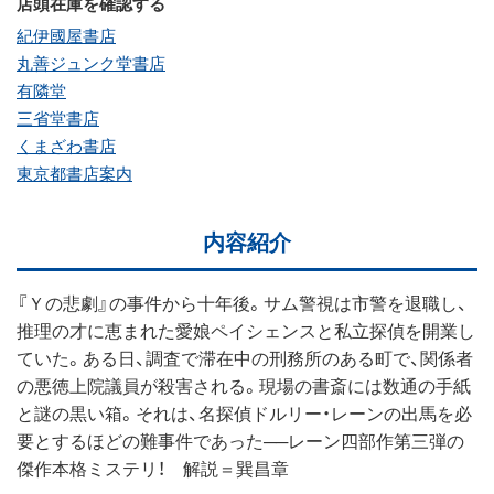
店頭在庫を確認する
紀伊國屋書店
丸善ジュンク堂書店
有隣堂
三省堂書店
くまざわ書店
東京都書店案内
内容紹介
『Ｙの悲劇』の事件から十年後。サム警視は市警を退職し、
推理の才に恵まれた愛娘ペイシェンスと私立探偵を開業し
ていた。ある日、調査で滞在中の刑務所のある町で、関係者
の悪徳上院議員が殺害される。現場の書斎には数通の手紙
と謎の黒い箱。それは、名探偵ドルリー・レーンの出馬を必
要とするほどの難事件であった──レーン四部作第三弾の
傑作本格ミステリ！ 解説＝巽昌章