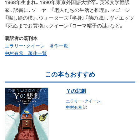
1968年生まれ。1990年東京外国語大学卒。英米文学翻訳
家。訳書に、ソーヤー『老人たちの生活と推理』、マゴーン
『騙し絵の檻』、ウォーターズ『半身』『荊の城』、ヴィエッツ
『死ぬまでお買物』、クイーン『ローマ帽子の謎』など。
著訳者の既刊本
エラリー・クイーン 著作一覧
中村有希 著作一覧
この本もおすすめ
Ｙの悲劇
エラリー・クイーン
中村有希
訳