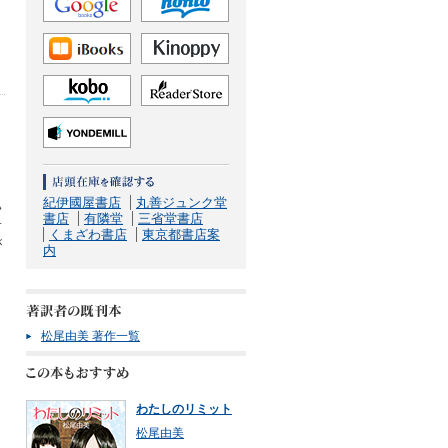
紀伊國屋書店
丸善ジュンク堂
ハ
書店
有隣堂
三省堂書店
サ
くまざわ書店
東京都書店案
が
内
松尾由美 著作一覧
わたしのリミット
松尾由美