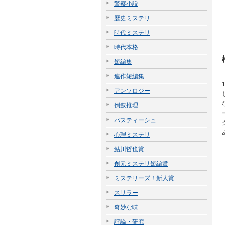
警察小説
歴史ミステリ
時代ミステリ
時代本格
短編集
連作短編集
アンソロジー
倒叙推理
パスティーシュ
心理ミステリ
鮎川哲也賞
創元ミステリ短編賞
ミステリーズ！新人賞
スリラー
奇妙な味
評論・研究