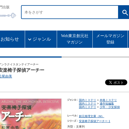
門出版
Web東京創元社
メールマガジン
お知らせ
ジャンル
マガジン
登録
アンラクイスタンテイアーチー
安楽椅子探偵アーチー
松尾由美
国内ミステリ
>
本格ミステリ
国内ミステリ
>
連作短編集
国内ミステリ
>
少年・少女探偵
創元推理文庫（M）
安楽椅子探偵アーチー 1
判型：文庫判