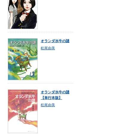
オランダ水牛の謎
松尾由美
オランダ水牛の謎
【単行本版】
松尾由美