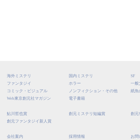
海外ミステリ
国内ミステリ
SF
ファンタジイ
ホラー
一般
コミック・ビジュアル
ノンフィクション・その他
紙魚
Web東京創元社マガジン
電子書籍
鮎川哲也賞
創元ミステリ短編賞
創元
創元ファンタジイ新人賞
会社案内
採用情報
お問