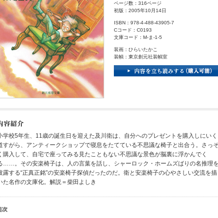
ページ数：316ページ
初版：2005年10月14日
ISBN：978-4-488-43905-7
Cコード：C0193
文庫コード：M-ま-1-5
装画：ひらいたかこ
装幀：東京創元社装幀室
小学校5年生、11歳の誕生日を迎えた及川衛は、自分へのプレゼントを購入しにいく
道すがら、アンティークショップで寝息をたてている不思議な椅子と出合う。さっ
く購入して、自宅で座ってみる見たこともない不思議な景色が脳裏に浮かんでく
る……。その安楽椅子は、人の言葉を話し、シャーロック・ホームズばりの名推理
披露する“正真正銘”の安楽椅子探偵だったのだ。衛と安楽椅子の心やさしい交流を描
いた名作の文庫化。解説＝柴田よしき