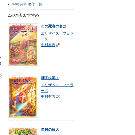
中村有希 著作一覧
その死者の名は
エリザベス・フェラ
ーズ
中村有希
訳
小
書
界
あ
細工は流々
エリザベス・フェラ
ーズ
中村有希
訳
自殺の殺人