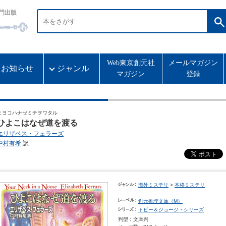
門出版
Web東京創元社
メールマガジン
お知らせ
ジャンル
マガジン
登録
ヒヨコハナゼミチヲワタル
ひよこはなぜ道を渡る
エリザベス・フェラーズ
中村有希
訳
海外ミステリ
>
本格ミステリ
創元推理文庫（M）
トビー＆ジョージ・シリーズ
判型：文庫判