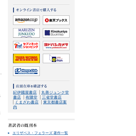
紀伊國屋書店
丸善ジュンク堂
姿
書店
有隣堂
三省堂書店
ョ
くまざわ書店
東京都書店案
内
事
エリザベス・フェラーズ 著作一覧