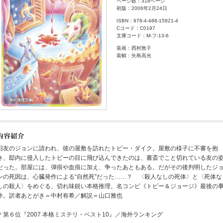
ページ数：318ページ
初版：2006年2月24日
ISBN：978-4-488-15921-4
Cコード：C0197
文庫コード：M-フ-13-6
装画：西村敦子
装幀：矢島高光
旧友のジョンに請われ、彼の屋敷を訪れたトビー・ダイク。屋敷の様子に不審を抱
き、邸内に侵入したトビーの目に飛び込んできたのは、書斎でこと切れている友の
だった。部屋には、弾痕や血痕に加え、争ったあともある。だがその後判明したジ
ンの死因は、心臓発作による“自然死”だった……？ 〈殺人なしの死体〉と〈死体な
しの殺人〉をめぐる、切れ味鋭い本格推理。名コンビ《トビー＆ジョージ》最後の
件。訳者あとがき＝中村有希／解説＝山口雅也
＊第６位『2007 本格ミステリ・ベスト10』／海外ランキング