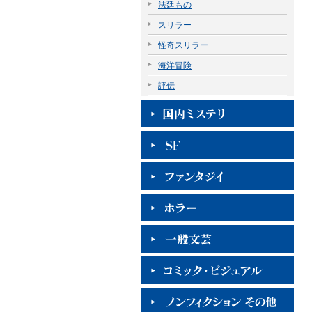
法廷もの
スリラー
怪奇スリラー
海洋冒険
評伝