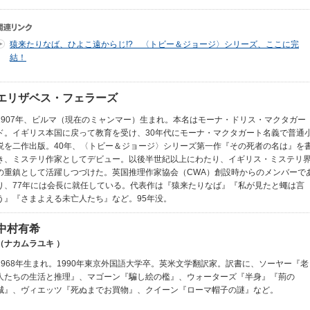
猿来たりなば、ひよこ遠からじ!? 〈トビー＆ジョージ〉シリーズ、ここに完
結！
エリザベス・フェラーズ
1907年、ビルマ（現在のミャンマー）生まれ。本名はモーナ・ドリス・マクタガー
ド。イギリス本国に戻って教育を受け、30年代にモーナ・マクタガート名義で普通
説を二作出版。40年、〈トビー＆ジョージ〉シリーズ第一作『その死者の名は』を
き、ミステリ作家としてデビュー。以後半世紀以上にわたり、イギリス・ミステリ
の重鎮として活躍しつづけた。英国推理作家協会（CWA）創設時からのメンバーで
り、77年には会長に就任している。代表作は『猿来たりなば』『私が見たと蠅は言
う』『さまよえる未亡人たち』など。95年没。
中村有希
（ナカムラユキ ）
1968年生まれ。1990年東京外国語大学卒。英米文学翻訳家。訳書に、ソーヤー『老
人たちの生活と推理』、マゴーン『騙し絵の檻』、ウォーターズ『半身』『荊の
城』、ヴィエッツ『死ぬまでお買物』、クイーン『ローマ帽子の謎』など。