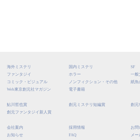
海外ミステリ
国内ミステリ
SF
ファンタジイ
ホラー
一般
コミック・ビジュアル
ノンフィクション・その他
紙魚
Web東京創元社マガジン
電子書籍
鮎川哲也賞
創元ミステリ短編賞
創元
創元ファンタジイ新人賞
会社案内
採用情報
お問
お知らせ
FAQ
メー