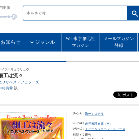
門出版
Web東京創元社
メールマガジン
お知らせ
ジャンル
マガジン
登録
サイクハリュウリュウ
細工は流々
エリザベス・フェラーズ
中村有希
訳
海外ミステリ
創元推理文庫（M）
トビー＆ジョージ・シリーズ
判型：文庫判