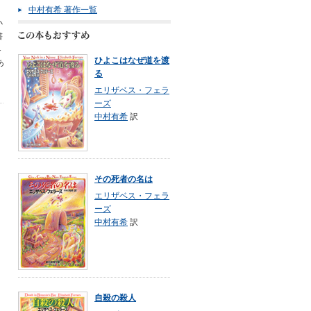
中村有希 著作一覧
小
書
界
ひよこはなぜ道を渡
あ
る
エリザベス・フェラ
ーズ
中村有希
訳
その死者の名は
エリザベス・フェラ
ーズ
中村有希
訳
自殺の殺人