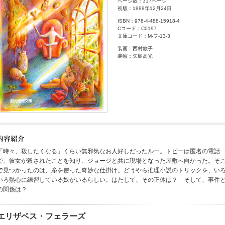
ページ数：317ページ
初版：1999年12月24日
ISBN：978-4-488-15918-4
Cコード：C0197
文庫コード：M-フ-13-3
装画：西村敦子
装幀：矢島高光
「時々、殺したくなる」くらい無邪気なお人好しだったルー。トビーは匿名の電話
で、彼女が殺されたことを知り、ジョージと共に現場となった屋敷へ向かった。そ
で見つかったのは、糸を使った奇妙な仕掛け。どうやら推理小説のトリックを、い
いろ熱心に練習している奴がいるらしい。はたして、その正体は？ そして、事件
の関係は？
エリザベス・フェラーズ