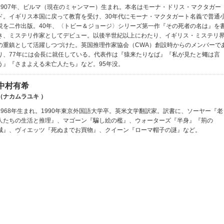
1907年、ビルマ（現在のミャンマー）生まれ。本名はモーナ・ドリス・マクタガー
ド。イギリス本国に戻って教育を受け、30年代にモーナ・マクタガート名義で普通
説を二作出版。40年、〈トビー＆ジョージ〉シリーズ第一作『その死者の名は』を
き、ミステリ作家としてデビュー。以後半世紀以上にわたり、イギリス・ミステリ
の重鎮として活躍しつづけた。英国推理作家協会（CWA）創設時からのメンバーで
り、77年には会長に就任している。代表作は『猿来たりなば』『私が見たと蠅は言
う』『さまよえる未亡人たち』など。95年没。
中村有希
（ナカムラユキ ）
1968年生まれ。1990年東京外国語大学卒。英米文学翻訳家。訳書に、ソーヤー『老
人たちの生活と推理』、マゴーン『騙し絵の檻』、ウォーターズ『半身』『荊の
城』、ヴィエッツ『死ぬまでお買物』、クイーン『ローマ帽子の謎』など。