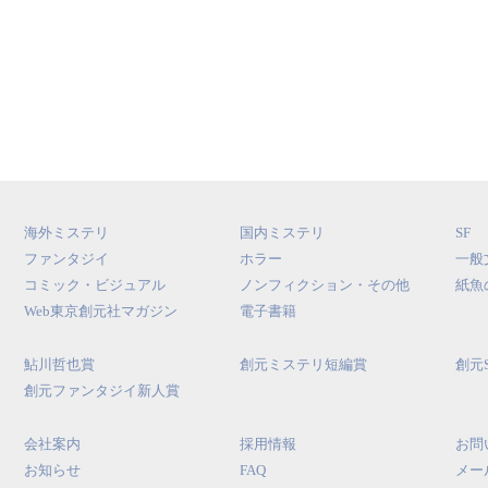
海外ミステリ
国内ミステリ
SF
ファンタジイ
ホラー
一般
コミック・ビジュアル
ノンフィクション・その他
紙魚
Web東京創元社マガジン
電子書籍
鮎川哲也賞
創元ミステリ短編賞
創元
創元ファンタジイ新人賞
会社案内
採用情報
お問
お知らせ
FAQ
メー