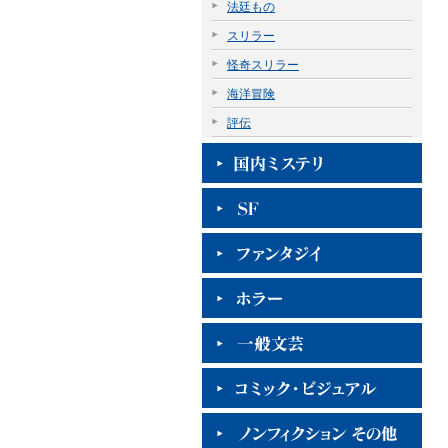
法廷もの
スリラー
怪奇スリラー
海洋冒険
評伝