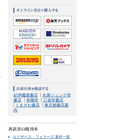
紀伊國屋書店
丸善ジュンク堂
こ
書店
有隣堂
三省堂書店
くまざわ書店
東京都書店案
ろ
内
と
エリザベス・フェラーズ 著作一覧