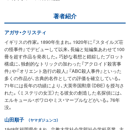
著者紹介
アガサ・クリスティ
イギリスの作家。1890年生まれ。1920年に『スタイルズ荘
の怪事件』でデビューして以来、長編と短編集あわせて100
冊を超す作品を発表した。巧妙な着想と錯綜したプロット
構成に、独創的なトリックの加わった『アクロイド殺害事
件』や『オリエント急行の殺人』『ABC殺人事件』といった
多くの作品が、古典的名作としての評価を確立している。
71年には長年の功績により、大英帝国勲章（DBE）を授与さ
れた。〈ミステリの女王〉たる彼女の創造した名探偵には、
エルキュール・ポワロやミス・マープルなどがいる。76年
没。
山田順子
（ヤマダジュンコ）
1948年福岡県生まれ。立教大学社会学部社会学科卒業。主