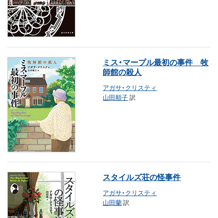
ミス・マープル最初の事件 牧
師館の殺人
アガサ・クリスティ
山田順子
訳
スタイルズ荘の怪事件
アガサ・クリスティ
山田蘭
訳