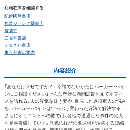
店頭在庫を確認する
紀伊國屋書店
丸善ジュンク堂書店
有隣堂
三省堂書店
くまざわ書店
東京都書店案内
内容紹介
「あなたは幸せですか？ 幸福でないかたはパーカー・パイ
ンにご相談ください」そんな奇妙な新聞広告を見てオフィ
スを訪れる、夫の浮気を疑う妻や、退屈した退役軍人の悩み
を、パーカー・パインはいっぷう変わった方法で解決する。
さらにオリエントへの旅では、各地で遭遇した事件の犯人
を見事看破していく。異色の経歴の名探偵が活躍する短編
14編を収めた作品集、新訳決定版。解説＝大津波悦子