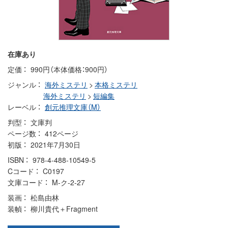
在庫あり
定価
990円（本体価格：900円）
ジャンル
海外ミステリ
>
本格ミステリ
海外ミステリ
>
短編集
レーベル
創元推理文庫（M）
判型
文庫判
ページ数
412ページ
初版
2021年7月30日
ISBN
978-4-488-10549-5
Cコード
C0197
文庫コード
M-ク-2-27
装画
松島由林
装幀
柳川貴代＋Fragment