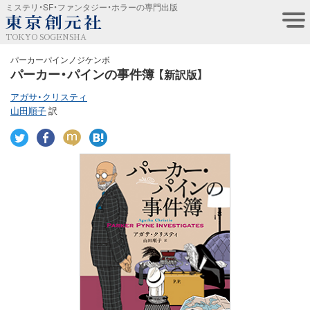
ミステリ・SF・ファンタジー・ホラーの専門出版
TOKYO SOGENSHA
パーカーパインノジケンボ
パーカー・パインの事件簿
【新訳版】
アガサ・クリスティ
山田順子
訳