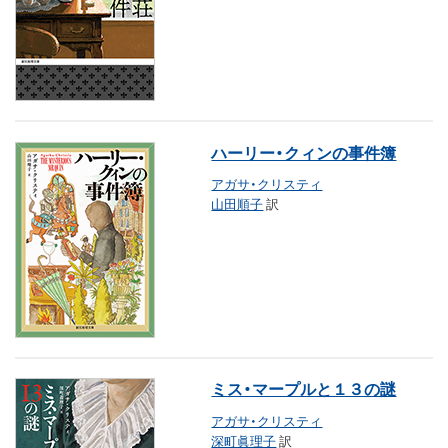
ハーリー・クィンの事件簿
アガサ・クリスティ
山田順子
訳
ミス・マープルと１３の謎
アガサ・クリスティ
深町眞理子
訳