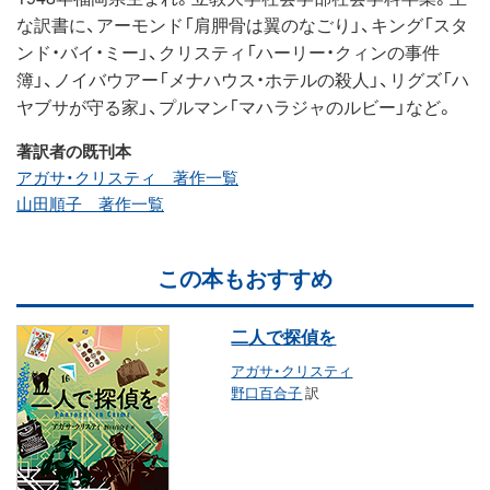
な訳書に、アーモンド「肩胛骨は翼のなごり」、キング「スタ
ンド・バイ・ミー」、クリスティ「ハーリー・クィンの事件
簿」、ノイバウアー「メナハウス・ホテルの殺人」、リグズ「ハ
ヤブサが守る家」、プルマン「マハラジャのルビー」など。
著訳者の既刊本
アガサ・クリスティ 著作一覧
山田順子 著作一覧
この本もおすすめ
二人で探偵を
アガサ・クリスティ
野口百合子
訳