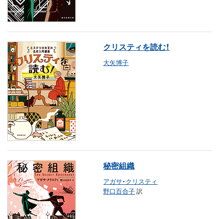
クリスティを読む！
大矢博子
秘密組織
アガサ・クリスティ
野口百合子
訳