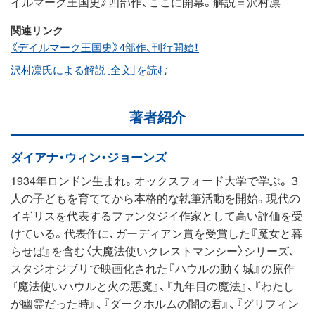
イルマーク王国史》四部作、ここに開幕。解説＝沢村凛
関連リンク
《デイルマーク王国史》4部作、刊行開始！
沢村凛氏による解説［全文］を読む
著者紹介
ダイアナ・ウィン・ジョーンズ
1934年ロンドン生まれ。オックスフォード大学で学ぶ。３
人の子どもを育ててから本格的な執筆活動を開始。現代の
イギリスを代表するファンタジイ作家として高い評価を受
けている。代表作に、ガーディアン賞を受賞した『魔女と暮
らせば』を含む〈大魔法使いクレストマンシー〉シリーズ、
スタジオジブリで映画化された『ハウルの動く城』の原作
『魔法使いハウルと火の悪魔』、『九年目の魔法』、『わたし
が幽霊だった時』、『ダークホルムの闇の君』、『グリフィン