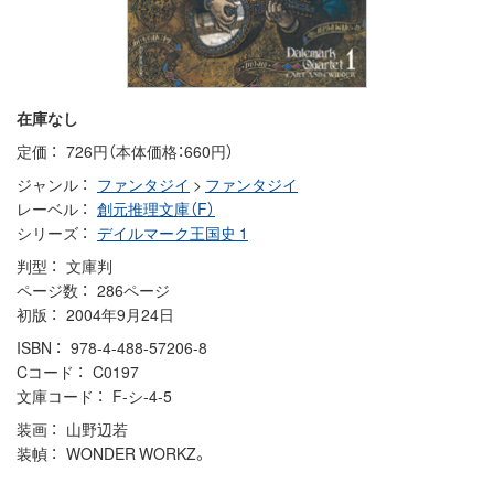
在庫なし
定価
726円（本体価格：660円）
ジャンル
ファンタジイ
>
ファンタジイ
レーベル
創元推理文庫（F）
シリーズ
デイルマーク王国史 1
判型
文庫判
ページ数
286ページ
初版
2004年9月24日
ISBN
978-4-488-57206-8
Cコード
C0197
文庫コード
F-シ-4-5
装画
山野辺若
装幀
WONDER WORKZ。