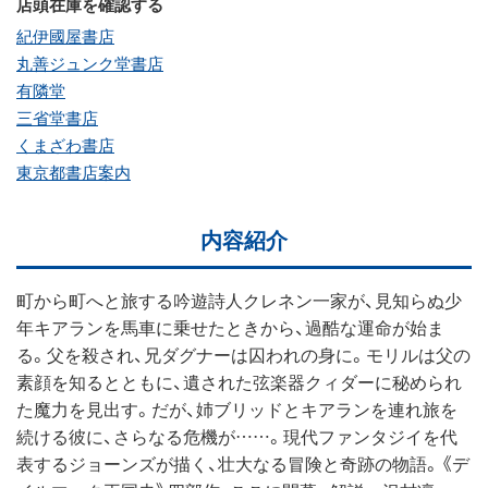
店頭在庫を確認する
紀伊國屋書店
丸善ジュンク堂書店
有隣堂
三省堂書店
くまざわ書店
東京都書店案内
内容紹介
町から町へと旅する吟遊詩人クレネン一家が、見知らぬ少
年キアランを馬車に乗せたときから、過酷な運命が始ま
る。父を殺され、兄ダグナーは囚われの身に。モリルは父の
素顔を知るとともに、遺された弦楽器クィダーに秘められ
た魔力を見出す。だが、姉ブリッドとキアランを連れ旅を
続ける彼に、さらなる危機が……。現代ファンタジイを代
表するジョーンズが描く、壮大なる冒険と奇跡の物語。《デ