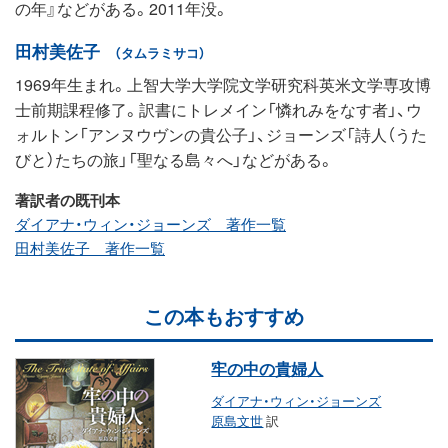
の年』などがある。2011年没。
田村美佐子
（タムラミサコ）
1969年生まれ。上智大学大学院文学研究科英米文学専攻博
士前期課程修了。訳書にトレメイン「憐れみをなす者」、ウ
ォルトン「アンヌウヴンの貴公子」、ジョーンズ「詩人（うた
びと）たちの旅」「聖なる島々へ」などがある。
著訳者の既刊本
ダイアナ・ウィン・ジョーンズ 著作一覧
田村美佐子 著作一覧
この本もおすすめ
牢の中の貴婦人
ダイアナ・ウィン・ジョーンズ
原島文世
訳