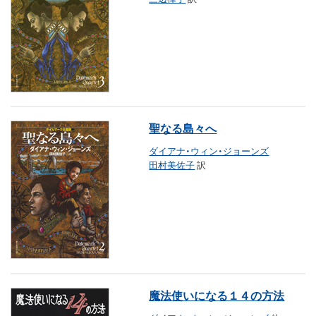
聖なる島々へ
ダイアナ・ウィン・ジョーンズ
田村美佐子
訳
魔法使いになる１４の方法