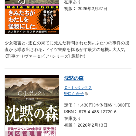
在庫あり
初版
2026年2月27日
少女殺害と、逃亡の果てに死んだ拷問された男。ふたつの事件の捜
査から導き出される、ドイツ警察を揺るがす最大の危機。大人気
〈刑事オリヴァー＆ピア・シリーズ〉最新作！
沈黙の森
Ｃ・Ｊ・ボックス
野口百合子
訳
定価
1,430円（本体価格：1,300円）
ISBN
978-4-488-12720-6
在庫あり
初版
2026年2月13日