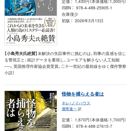
定価
1,430円（本体価格：1,300円）
ISBN
978-4-488-25905-1
在庫僅少
初版
2026年3月13日
【小島秀夫氏絶賛】
未解決の失踪事件に挑むのは、刑事の直感を信じ
る警視正と、統計データを重視し、ユーモアを解さない人工知能
──。英国推理作家協会賞受賞、二十一世紀の最前線をゆく傑作警察
小説！
怪物を捕らえる者は
ネレ・ノイハウス
酒寄進一
訳
定価
1,870円（本体価格：1,700円）
ISBN
978-4-488-27615-7