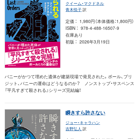
クイーム・マクドネル
青木悦子
訳
定価
1,980円（本体価格：1,800円）
ISBN
978-4-488-16507-9
在庫あり
初版
2026年3月19日
バニーがかつて埋めた遺体が建築現場で発見された。ポール、ブリ
ジット、バニーの運命はどうなるのか？ ノンストップ・サスペンス
『平凡すぎて殺される』シリーズ完結編！
瞬きすら許さない
ジョー・キャラハン
吉野弘人
訳