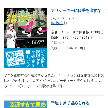
アリゲーターには手を出すな
ジャナ・デリオン
島村浩子
訳
定価
1,320円（本体価格：1,200円）
ISBN
978-4-488-19612-7
在庫あり
初版
2026年3月19日
ワニを密猟する不逞の輩が現れた。フォーチュンは探偵稼業のお試
しとばかり、おなじみアイダ・ベル、ガーティーと事件を探りはじめ
る。〈ワニ町〉シリーズ、お騒がせ第９弾。
幸運すぎて埋められる