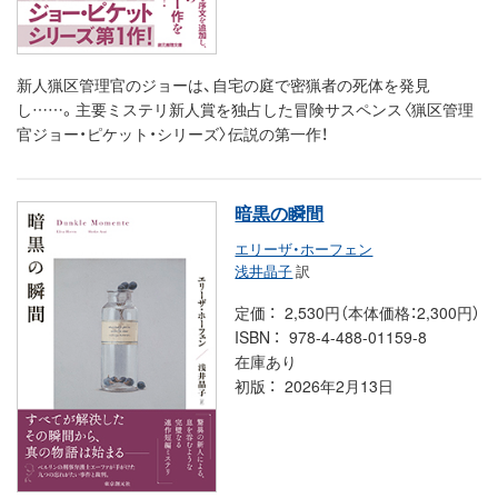
新人猟区管理官のジョーは、自宅の庭で密猟者の死体を発見
し……。主要ミステリ新人賞を独占した冒険サスペンス〈猟区管理
官ジョー・ピケット・シリーズ〉伝説の第一作！
暗黒の瞬間
エリーザ・ホーフェン
浅井晶子
訳
定価
2,530円（本体価格：2,300円）
ISBN
978-4-488-01159-8
在庫あり
初版
2026年2月13日