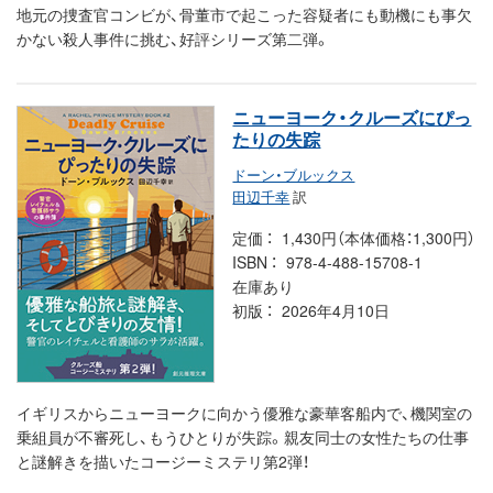
地元の捜査官コンビが、骨董市で起こった容疑者にも動機にも事欠
かない殺人事件に挑む、好評シリーズ第二弾。
ニューヨーク・クルーズにぴっ
たりの失踪
ドーン・ブルックス
田辺千幸
訳
定価
1,430円（本体価格：1,300円）
ISBN
978-4-488-15708-1
在庫あり
初版
2026年4月10日
イギリスからニューヨークに向かう優雅な豪華客船内で、機関室の
乗組員が不審死し、もうひとりが失踪。親友同士の女性たちの仕事
と謎解きを描いたコージーミステリ第2弾！