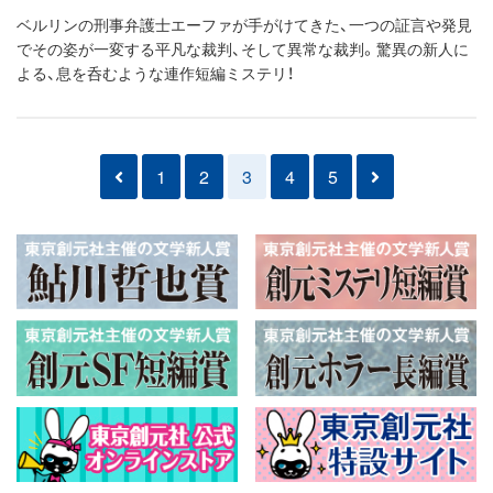
ベルリンの刑事弁護士エーファが手がけてきた、一つの証言や発見
でその姿が一変する平凡な裁判、そして異常な裁判。驚異の新人に
よる、息を呑むような連作短編ミステリ！
1
2
3
4
5