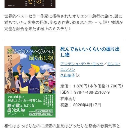
世界的ベストセラー作家に招待されたオリエント急行の旅は、謎に
満ちていた。客室の死体、姿なき作家、盗まれた本……。謎と物語が
完璧な融合を果たす極上のミステリ！
死んでもいいくらいの掘り出
し物
アンデシュ・デ・ラ・モッツ
／
モンス・
ニルソン
久山葉子
訳
定価
1,870円（本体価格：1,700円）
ISBN
978-4-488-25107-9
在庫あり
初版
2026年4月17日
相性はさっぱりなのに捜査の意見はぴったりな都会の敏腕刑事と