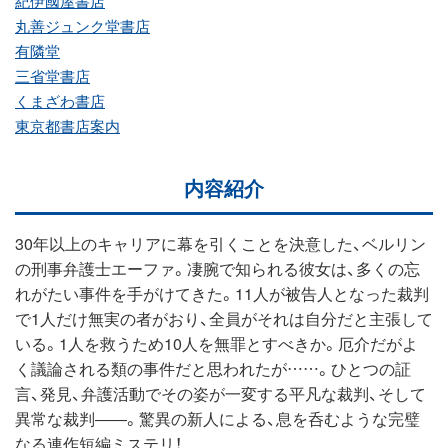
紀伊國屋書店
丸善ジュンク堂書店
有隣堂
三省堂書店
くまざわ書店
東京都書店案内
内容紹介
30年以上のキャリアに幕を引くことを決意した、ベルリン
の刑事弁護士エーファ。凄腕で知られる彼女は、多くの忘
れがたい事件を手がけてきた。11人が被告人となった裁判
で1人だけ無実の者がおり、全員がそれは自分だと主張して
いる。1人を救うため10人を無罪とすべきか。厄介だがよ
く議論される類の事件だと思われたが……。ひとつの証
言、発見、弁護活動でその姿が一変する平凡な裁判、そして
異常な裁判――。驚異の新人による、息を呑むような完璧
なる連作短編ミステリ！