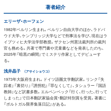
著者紹介
エリーザ・ホーフェン
1982年ベルリン生まれ。ベルリン自由大学のほか、ラドバ
ウド大学、ケンブリッジ大学などで刑事法を学び、現在はラ
イプツィヒ大学法学部教授。ザクセン州憲法裁判所の裁判
官も務める。共著で専門書や児童書などを発表したのち、
2025年『暗黒の瞬間』でミステリ作家としてデビューす
る。
浅井晶子
（アサイショウコ）
1973年大阪府生まれ。ドイツ語圏文学翻訳家。リンク『失
踪者』『裏切り』『誘拐犯』『罪なくして』、タシュラー 『国語
教師』など訳書多数。エルペンベック『行く、行った、行って
しまった』で日本翻訳家協会賞・翻訳特別賞を受賞。著書に
『ポルトガル限界集落日記』がある。