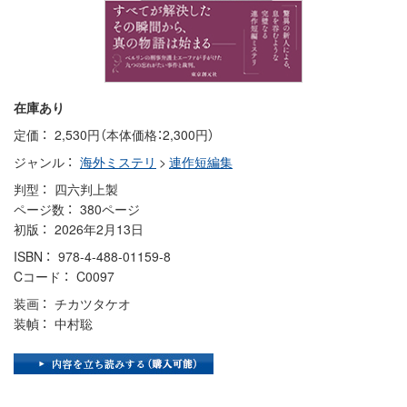
在庫あり
定価
2,530円（本体価格：2,300円）
ジャンル
海外ミステリ
>
連作短編集
判型
四六判上製
ページ数
380ページ
初版
2026年2月13日
ISBN
978-4-488-01159-8
Cコード
C0097
装画
チカツタケオ
装幀
中村聡