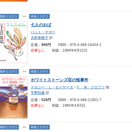
海外ミステリ
>>
本格ミステリ
七人のおば
パット・マガー
大村美根子
訳
定価：
990円
ISBN：978-4-488-16404-1
在庫なし
初版：1986年8月22日
海外ミステリ
>>
本格ミステリ
ホワイトストーンズ荘の怪事件
ドロシー・Ｌ・セイヤーズ
／
Ｆ・Ｗ・クロフツ
他
宇野利泰
訳
定価：
528円
ISBN：978-4-488-21901-7
在庫なし
初版：1985年4月5日
海外ミステリ
>>
本格ミステリ