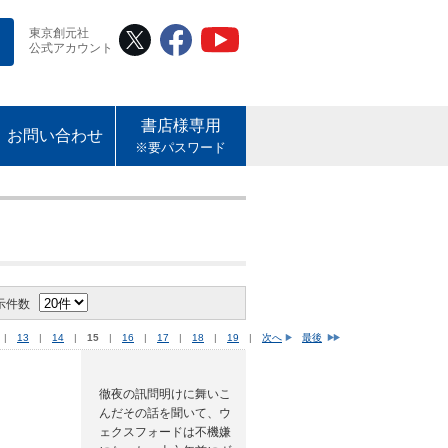
東京創元社
公式アカウント
書店様専用
お問い合わせ
※要パスワード
示件数
|
13
|
14
|
15
|
16
|
17
|
18
|
19
|
次へ
最後
徹夜の訊問明けに舞いこ
んだその話を聞いて、ウ
ェクスフォードは不機嫌