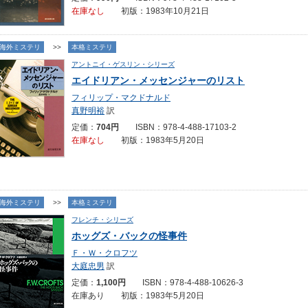
在庫なし
初版：1983年10月21日
海外ミステリ
>>
本格ミステリ
アントニイ・ゲスリン・シリーズ
エイドリアン・メッセンジャーのリスト
フィリップ・マクドナルド
真野明裕
訳
定価：
704円
ISBN：978-4-488-17103-2
在庫なし
初版：1983年5月20日
海外ミステリ
>>
本格ミステリ
フレンチ・シリーズ
ホッグズ・バックの怪事件
Ｆ・Ｗ・クロフツ
大庭忠男
訳
定価：
1,100円
ISBN：978-4-488-10626-3
在庫あり 初版：1983年5月20日