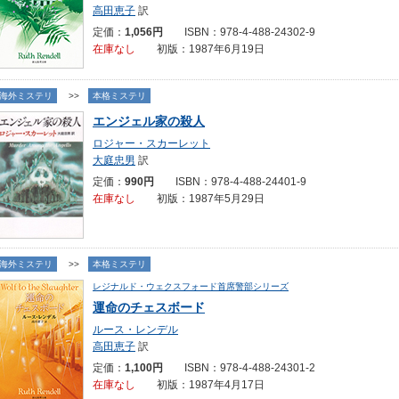
高田恵子
訳
定価：
1,056円
ISBN：978-4-488-24302-9
在庫なし
初版：1987年6月19日
海外ミステリ
>>
本格ミステリ
エンジェル家の殺人
ロジャー・スカーレット
大庭忠男
訳
定価：
990円
ISBN：978-4-488-24401-9
在庫なし
初版：1987年5月29日
海外ミステリ
>>
本格ミステリ
レジナルド・ウェクスフォード首席警部シリーズ
運命のチェスボード
ルース・レンデル
高田恵子
訳
定価：
1,100円
ISBN：978-4-488-24301-2
在庫なし
初版：1987年4月17日