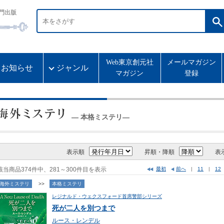
門出版
Web東京創元社
メールマガジン
お知らせ
ジャンル
マガジン
登録
― 本格ミステリ―
表示順
昇順・降順
表
該当商品374件中、281～300件目を表示
最初
前へ
|
11
|
12
海外ミステリ
>>
本格ミステリ
レジナルド・ウェクスフォード首席警部シリーズ
死が二人を別つまで
ルース・レンデル