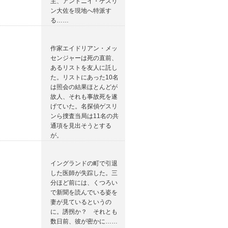
主、アントニイ・ゲスリ
ン大佐を現地へ特派す
る……
作家エイドリアン・メッ
センジャーは死の直前、
あるリストを友人に託し
た。リストにあった10名
は照会の結果ほとんどが
故人、それも事故死を遂
げていた。名探偵ゲスリ
ンら捜査当局は11名の共
通項を見出そうとする
が。
イングランドの町で引退
した医師が失踪した。三
分ほど前には、くつろい
で新聞を読んでいる姿を
妻が見ているというの
に。誘拐か？ それとも
数日前、彼が密かに……