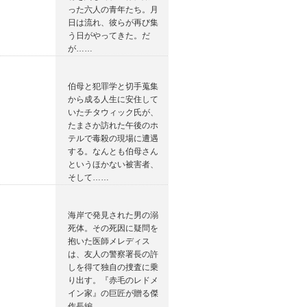
った六人の青年たち。月
日は流れ、彼らが再び集
う日がやってきた。だ
が……
伯母と犯罪学と切手蒐集
から成る人生に安住して
いたチタウィック氏が、
たまさか訪れた午後のホ
テルで毒殺の現場に遭遇
する。なんとも伯母さん
というほかない被害者、
そして……
海岸で発見された男の溺
死体。その死因に疑問を
抱いた医師メレディス
は、友人の警察署長の許
しを得て独自の捜査に乗
り出す。『赤毛のレドメ
イン家』の巨匠が贈る傑
作長編。