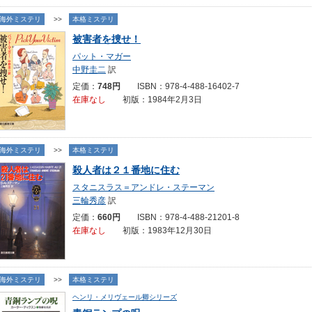
海外ミステリ
>>
本格ミステリ
被害者を捜せ！
パット・マガー
中野圭二
訳
定価：
748円
ISBN：978-4-488-16402-7
在庫なし
初版：1984年2月3日
海外ミステリ
>>
本格ミステリ
殺人者は２１番地に住む
スタニスラス＝アンドレ・ステーマン
三輪秀彦
訳
定価：
660円
ISBN：978-4-488-21201-8
在庫なし
初版：1983年12月30日
海外ミステリ
>>
本格ミステリ
ヘンリ・メリヴェール卿シリーズ