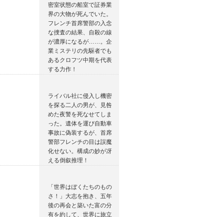
密室状態の船室で証券業
界の大物が死んでいた。
フレンチ首席警部の入念
な捜査の結果、自殺の線
が濃厚になるが……。企
業ミステリの先駆者でも
あるクロフツ中期を代表
する力作！
ライバル社に侵入し機密
を探る二人の男が、見咎
めた夜警を死なせてしま
った。遺体を運び自動車
事故に偽装するが、首席
警部フレンチの目は誤魔
化せない。構成の妙が冴
える倒叙推理！
「世界はぼくたちのもの
さ！」大志を抱き、五年
後の再会と築いた富の分
有を約して、世界に旅立