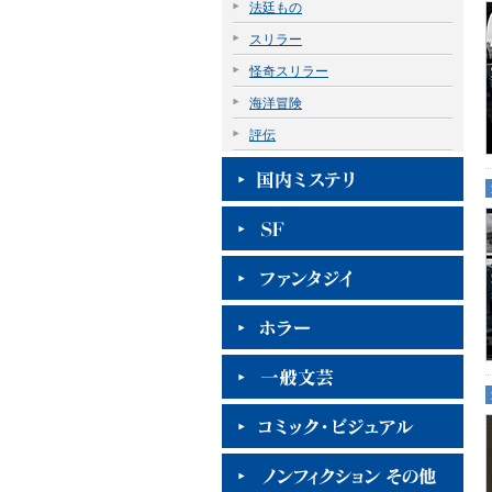
法廷もの
スリラー
怪奇スリラー
海洋冒険
評伝