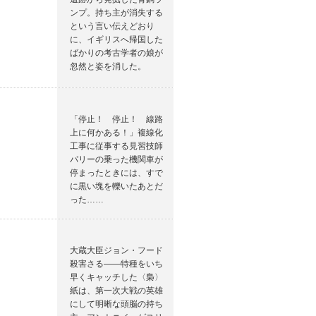
ンプ。持ち主が消失する
という言い伝えどおり
に、イギリスへ帰国した
ばかりの考古学者の娘が
忽然と姿を消した。
「停止！ 停止！ 線路
上に何かある！」複線化
工事に従事する見習技師
パリーの乗った機関車が
停まったときには、すで
に黒い塊を轢いたあとだ
った……
大蔵大臣ジョン・フード
殺害さる――特種をいち
早くキャッチした〈梟〉
紙は、第一次大戦の英雄
にして明晰な頭脳の持ち