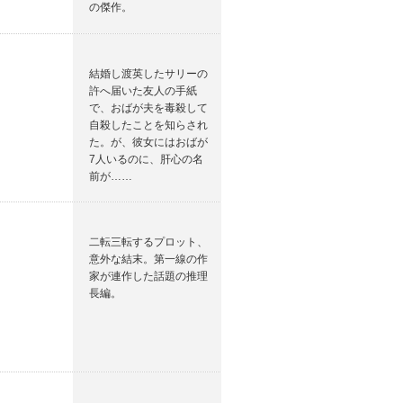
の傑作。
結婚し渡英したサリーの
許へ届いた友人の手紙
で、おばが夫を毒殺して
自殺したことを知らされ
た。が、彼女にはおばが
7人いるのに、肝心の名
前が……
二転三転するプロット、
意外な結末。第一線の作
家が連作した話題の推理
長編。