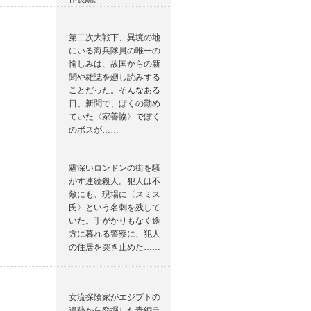
第二次大戦下、異境の地
にいる海兵隊員の唯一の
愉しみは、故国からの新
聞や雑誌を廻し読みする
ことだった。そんなある
日、新聞で、ぼくの勤め
ていた〈家善協〉でぼく
のボスが……
霧深いロンドンの街を騒
がす連続殺人。犯人は不
敵にも、現場に〈スミス
氏〉という名刺を残して
いた。手がかりもなく途
方に暮れる警察に、犯人
の住居を突き止めた……
女流探険家がエジプトの
遺跡から発掘した青銅ラ