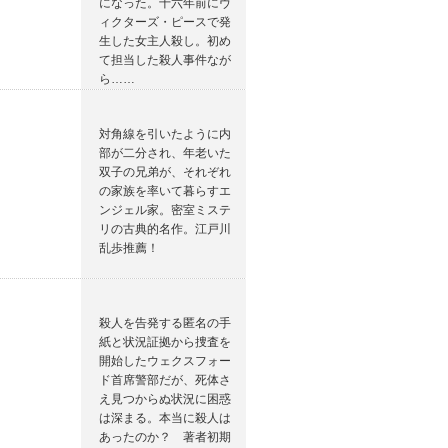
になった。十六年前にヴ
ィクターズ・ピースで発
生した女主人殺し。初め
て担当した殺人事件なが
ら……
対角線を引いたように内
部が二分され、年老いた
双子の兄弟が、それぞれ
の家族を率いて暮らすエ
ンジェル家。密室ミステ
リの古典的名作。江戸川
乱歩推薦！
殺人を告発する匿名の手
紙と状況証拠から捜査を
開始したウェクスフォー
ド首席警部だが、死体さ
え見つからぬ状況に困惑
は深まる。本当に殺人は
あったのか？ 著者初期