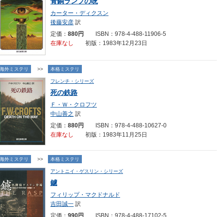
青銅ランプの呪
カーター・ディクスン
後藤安彦
訳
定価：
880円
ISBN：978-4-488-11906-5
在庫なし
初版：1983年12月23日
海外ミステリ
>>
本格ミステリ
フレンチ・シリーズ
死の鉄路
Ｆ・Ｗ・クロフツ
中山善之
訳
定価：
880円
ISBN：978-4-488-10627-0
在庫なし
初版：1983年11月25日
海外ミステリ
>>
本格ミステリ
アントニイ・ゲスリン・シリーズ
鑢
フィリップ・マクドナルド
吉田誠一
訳
定価：
990円
ISBN：978-4-488-17102-5