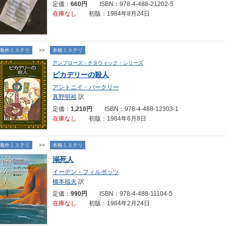
定価：
660円
ISBN：978-4-488-21202-5
在庫なし
初版：1984年8月24日
海外ミステリ
>>
本格ミステリ
アンブローズ・チタウィック・シリーズ
ピカデリーの殺人
アントニイ・バークリー
真野明裕
訳
定価：
1,210円
ISBN：978-4-488-12303-1
在庫なし
初版：1984年6月8日
海外ミステリ
>>
本格ミステリ
溺死人
イーデン・フィルポッツ
橋本福夫
訳
定価：
990円
ISBN：978-4-488-11104-5
在庫なし
初版：1984年2月24日