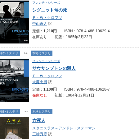
フレンチ・シリーズ
シグニット号の死
Ｆ・Ｗ・クロフツ
中山善之
訳
定価：
1,210円
ISBN：978-4-488-10629-4
在庫あり 初版：1985年2月22日
海外ミステリ
>>
本格ミステリ
フレンチ・シリーズ
サウサンプトンの殺人
Ｆ・Ｗ・クロフツ
大庭忠男
訳
定価：
1,100円
ISBN：978-4-488-10628-7
在庫なし
初版：1984年12月21日
海外ミステリ
>>
本格ミステリ
六死人
スタニスラス＝アンドレ・ステーマン
三輪秀彦
訳