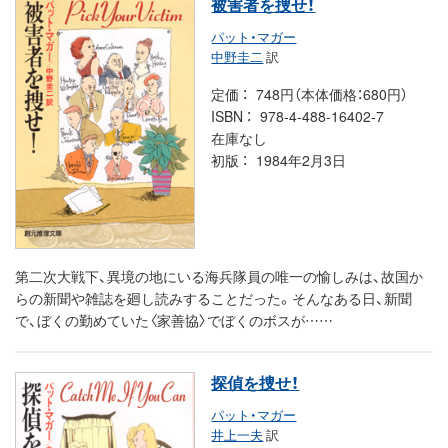
被害者を捜せ！
パット・マガー
中野圭二
訳
定価
748円（本体価格：680円）
ISBN
978-4-488-16402-7
在庫なし
初版
1984年2月3日
第二次大戦下、異境の地にいる海兵隊員の唯一の愉しみは、故国か
らの新聞や雑誌を廻し読みすることだった。そんなある日、新聞
で、ぼくの勤めていた〈家善協〉でぼくのボスが……
探偵を捜せ！
パット・マガー
井上一夫
訳