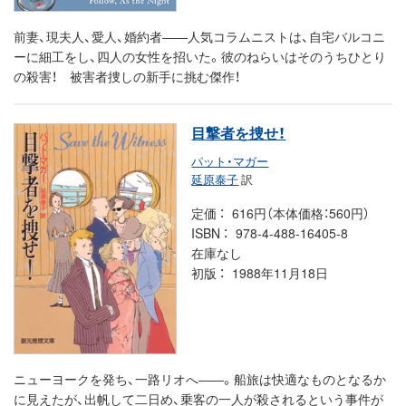
前妻、現夫人、愛人、婚約者――人気コラムニストは、自宅バルコニ
ーに細工をし、四人の女性を招いた。彼のねらいはそのうちひとり
の殺害！ 被害者捜しの新手に挑む傑作！
目撃者を捜せ！
パット・マガー
延原泰子
訳
定価
616円（本体価格：560円）
ISBN
978-4-488-16405-8
在庫なし
初版
1988年11月18日
ニューヨークを発ち、一路リオへ――。船旅は快適なものとなるか
に見えたが、出帆して二日め、乗客の一人が殺されるという事件が