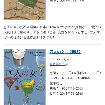
初版
2018年11月16日
息子の書いた不条理劇の台本に17年前の“事故”の真相が？ 継父の
人気俳優は劇のキャストに潜りこみ、真意を探ろうとする。才人マ
ガーの仕掛ける傑作演劇ミステリ！
四人の女
【新版】
パット・マガー
吉野美恵子
訳
定価
1,100円（本体価格：1,000円）
ISBN
978-4-488-16406-5
在庫なし
初版
1985年1月25日
改訂
2016年7月29日