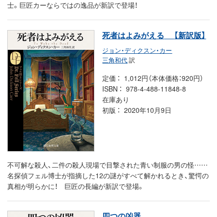
士。巨匠カーならではの逸品が新訳で登場！
死者はよみがえる
【新訳版】
ジョン・ディクスン・カー
三角和代
訳
定価
1,012円（本体価格：920円）
ISBN
978-4-488-11848-8
在庫あり
初版
2020年10月9日
不可解な殺人、二件の殺人現場で目撃された青い制服の男の怪……
名探偵フェル博士が指摘した12の謎がすべて解かれるとき、驚愕の
真相が明らかに！ 巨匠の長編が新訳で登場。
四つの凶器