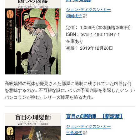
ジョン・ディクスン・カー
和爾桃子
訳
定価
1,056円（本体価格：960円）
ISBN
978-4-488-11847-1
在庫あり
初版
2019年12月20日
高級娼婦の死体が発見された部屋に過剰に残されていた凶器は何
を意味するのか。不可解な謎に、パリの予審判事を引退したアンリ・
バンコランが挑む。シリーズ掉尾を飾る力作。
盲目の理髪師
【新訳版】
ジョン・ディクスン・カー
三角和代
訳