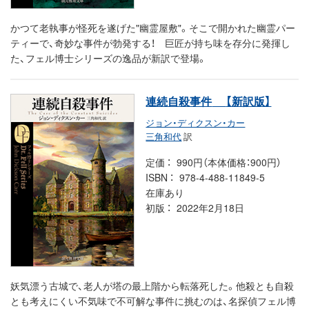
かつて老執事が怪死を遂げた"幽霊屋敷"。そこで開かれた幽霊パー
ティーで、奇妙な事件が勃発する！ 巨匠が持ち味を存分に発揮し
た、フェル博士シリーズの逸品が新訳で登場。
連続自殺事件
【新訳版】
ジョン・ディクスン・カー
三角和代
訳
定価
990円（本体価格：900円）
ISBN
978-4-488-11849-5
在庫あり
初版
2022年2月18日
妖気漂う古城で、老人が塔の最上階から転落死した。他殺とも自殺
とも考えにくい不気味で不可解な事件に挑むのは、名探偵フェル博