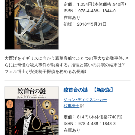
定価
1,034円（本体価格：940円）
ISBN
978-4-488-11844-0
在庫あり
初版
2018年5月31日
大西洋をイギリスに向かう豪華客船でふたつの重大な盗難事件、さ
らには奇怪な殺人事件が勃発する。推理と笑いの共演の結末は？
フェル博士が安楽椅子探偵を務める名長編！
絞首台の謎
【新訳版】
ジョン・ディクスン・カー
和爾桃子
訳
定価
814円（本体価格：740円）
ISBN
978-4-488-11843-3
在庫あり