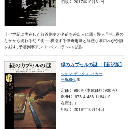
初版
2017年10月31日
十七世紀に実在した絞首刑吏の名前を差出人に届く殺人予告、霧の
なかから現れる幻の街──横溢する怪奇趣味と鮮烈な幕切れが余韻
を残す、予審判事アンリ・バンコランの推理。
緑のカプセルの謎
【新訳版】
ジョン・ディクスン・カー
三角和代
訳
定価
990円（本体価格：900円）
ISBN
978-4-488-11841-9
在庫あり
初版
2016年10月14日