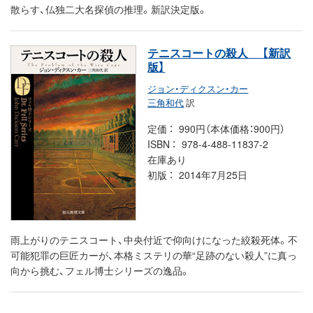
散らす、仏独二大名探偵の推理。新訳決定版。
テニスコートの殺人
【新訳
版】
ジョン・ディクスン・カー
三角和代
訳
定価
990円（本体価格：900円）
ISBN
978-4-488-11837-2
在庫あり
初版
2014年7月25日
雨上がりのテニスコート、中央付近で仰向けになった絞殺死体。不
可能犯罪の巨匠カーが、本格ミステリの華“足跡のない殺人”に真っ
向から挑む、フェル博士シリーズの逸品。