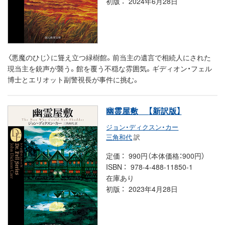
初版
2024年6月28日
〈悪魔のひじ〉に聳え立つ緑樹館。前当主の遺言で相続人にされた
現当主を銃声が襲う。館を覆う不穏な雰囲気。ギディオン・フェル
博士とエリオット副警視長が事件に挑む。
幽霊屋敷
【新訳版】
ジョン・ディクスン・カー
三角和代
訳
定価
990円（本体価格：900円）
ISBN
978-4-488-11850-1
在庫あり
初版
2023年4月28日