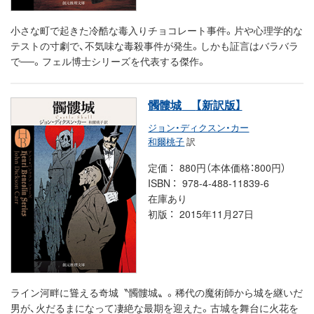
小さな町で起きた冷酷な毒入りチョコレート事件。片や心理学的な
テストの寸劇で、不気味な毒殺事件が発生。しかも証言はバラバラ
で──。フェル博士シリーズを代表する傑作。
髑髏城
【新訳版】
ジョン・ディクスン・カー
和爾桃子
訳
定価
880円（本体価格：800円）
ISBN
978-4-488-11839-6
在庫あり
初版
2015年11月27日
ライン河畔に聳える奇城〝髑髏城〟。稀代の魔術師から城を継いだ
男が、火だるまになって凄絶な最期を迎えた。古城を舞台に火花を