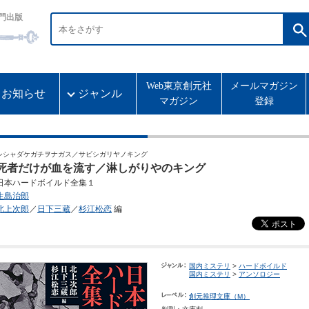
門出版
Web東京創元社
メールマガジン
お知らせ
ジャンル
マガジン
登録
シシャダケガチヲナガス／サビシガリヤノキング
死者だけが血を流す／淋しがりやのキング
日本ハードボイルド全集１
生島治郎
北上次郎
／
日下三蔵
／
杉江松恋
編
国内ミステリ
>
ハードボイルド
国内ミステリ
>
アンソロジー
創元推理文庫（M）