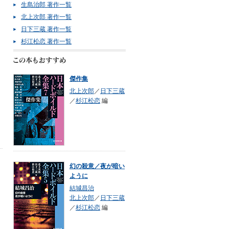
生島治郎 著作一覧
北上次郎 著作一覧
日下三蔵 著作一覧
杉江松恋 著作一覧
傑作集
北上次郎
／
日下三蔵
／
杉江松恋
編
幻の殺意／夜が暗い
ように
結城昌治
北上次郎
／
日下三蔵
／
杉江松恋
編