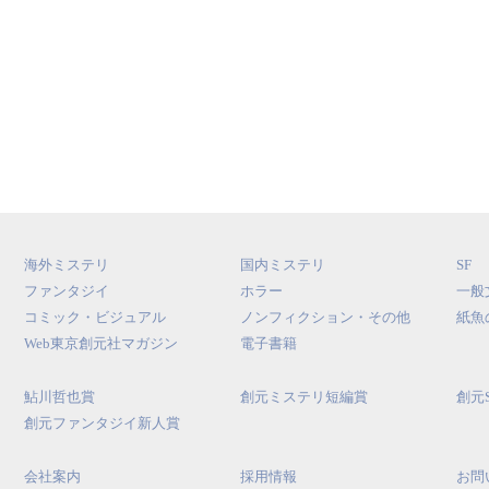
海外ミステリ
国内ミステリ
SF
ファンタジイ
ホラー
一般
コミック・ビジュアル
ノンフィクション・その他
紙魚
Web東京創元社マガジン
電子書籍
鮎川哲也賞
創元ミステリ短編賞
創元
創元ファンタジイ新人賞
会社案内
採用情報
お問