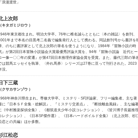
「浪漫渡世」
北上次郎
（キタガミジロウ ）
1946年東京都生まれ。明治大学卒。76年に椎名誠らとともに〈本の雑誌〉を創刊、
2001年まで本名の目黒考二名義で編集発行人として携わる。同誌創刊号から書評を
筆、のちに書評家として北上次郎の筆名を使うようになり、1984年『冒険小説の時
代』が第2回日本冒険小説協会大賞最優秀評論大賞を、94年『冒険小説論 近代ヒー
ロー像一〇〇年の変遷』が第47回日本推理作家協会賞を受賞。また、藤代三郎の筆
では競馬エッセイを執筆、〈外れ馬券〉シリーズは27巻に亘って刊行された。2023
年没。
日下三蔵
（クサカサンゾウ ）
1968年神奈川県生まれ。専修大学卒。ミステリ・SF評論家、フリー編集者。主な著
書に『日本ＳＦ全集・総解説』、『ミステリ交差点』、『断捨離血風録』、主な編
に《中村雅楽探偵全集》、《都筑道夫少年小説コレクション》、《皆川博子長篇推
コレクション》、《日本SF傑作選》、《日本ハードボイルド全集》（北上次郎、杉
松恋との共編）ほか多数。
杉江松恋