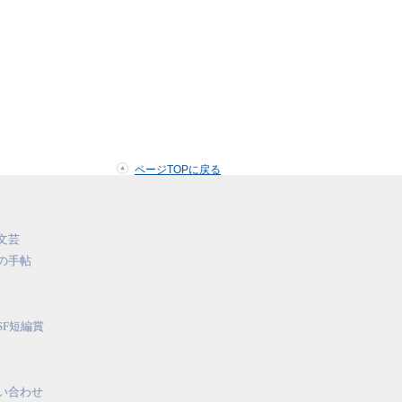
ページTOPに戻る
文芸
の手帖
SF短編賞
い合わせ