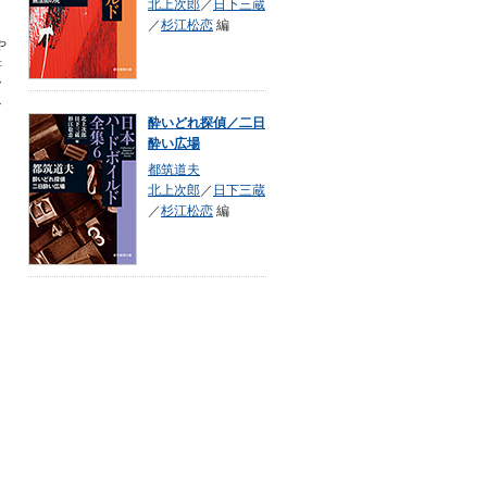
北上次郎
／
日下三蔵
／
杉江松恋
編
や
書
ア
マ
酔いどれ探偵／二日
酔い広場
都筑道夫
北上次郎
／
日下三蔵
／
杉江松恋
編