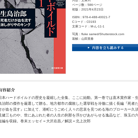
判型：文庫判
ページ数：586ページ
初版：2021年4月23日
ISBN：978-4-488-40021-7
Cコード：C0193
文庫コード：M-ん-11-1
写真：fluke samed/Shutterstock.com
装幀：山田英春
日本ハードボイルドの歴史を凝縮した全集、ここに始動。第一巻では直木賞作家・
島治郎の傑作を厳選して贈る。地方都市の腐敗した選挙戦を冷徹に描く長編『死者
けが血を流す』に加えて、港町にうごめく人々の悲哀を見つめる海のブローカー久
見健三ものや、世にあぶれた者の人生の刹那を浮かびあがらせる逸品など、珠玉の
短編を収録。巻末エッセイ＝大沢在昌／解説＝北上次郎