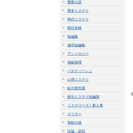
警察小説
歴史ミステリ
時代ミステリ
時代本格
短編集
連作短編集
アンソロジー
倒叙推理
パスティーシュ
心理ミステリ
鮎川哲也賞
創元ミステリ短編賞
ミステリーズ！新人賞
スリラー
奇妙な味
評論・研究