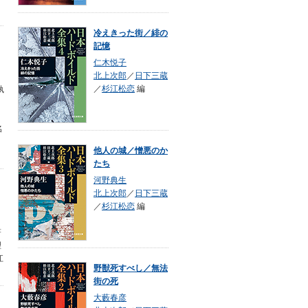
冷えきった街／緋の
記憶
仁木悦子
北上次郎
／
日下三蔵
／
杉江松恋
編
執
名
他人の城／憎悪のか
たち
河野典生
北上次郎
／
日下三蔵
／
杉江松恋
編
著
理
江
野獣死すべし／無法
街の死
大藪春彦