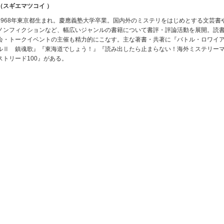
（スギエマツコイ ）
1968年東京都生まれ。慶應義塾大学卒業。国内外のミステリをはじめとする文芸書
ノンフィクションなど、幅広いジャンルの書籍について書評・評論活動を展開。読
会・トークイベントの主催も精力的にこなす。主な著書・共著に『バトル・ロワイ
ルⅡ 鎮魂歌』『東海道でしょう！』『読み出したら止まらない！海外ミステリー
ストリード100』がある。