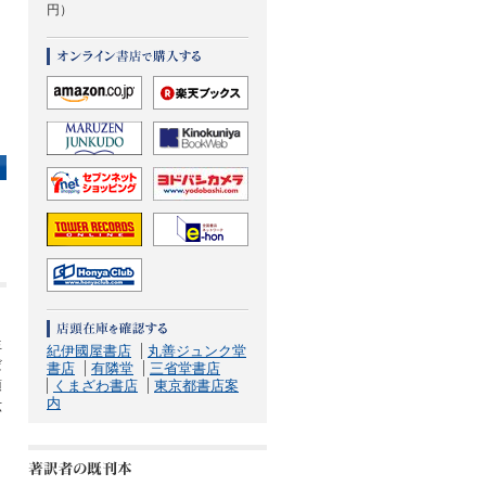
円）
生
紀伊國屋書店
丸善ジュンク堂
だ
書店
有隣堂
三省堂書店
須
くまざわ書店
東京都書店案
内
六