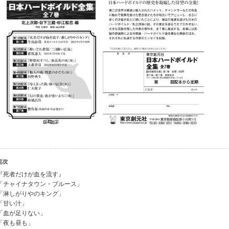
『死者だけが血を流す』
「チャイナタウン・ブルース」
「淋しがりやのキング」
「甘い汁」
「血が足りない」
「夜も昼も」