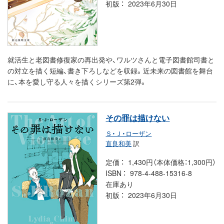
初版
2023年6月30日
就活生と老図書修復家の再出発や、ワルツさんと電子図書館司書と
の対立を描く短編、書き下ろしなどを収録。近未来の図書館を舞台
に、本を愛し守る人々を描くシリーズ第2弾。
その罪は描けない
Ｓ・Ｊ・ローザン
直良和美
訳
定価
1,430円（本体価格：1,300円）
ISBN
978-4-488-15316-8
在庫あり
初版
2023年6月30日