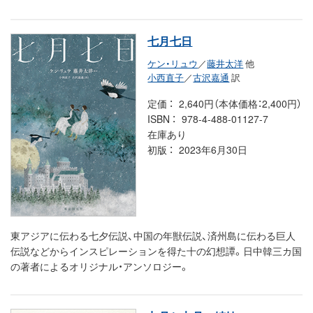
七月七日
ケン・リュウ
／
藤井太洋
他
小西直子
／
古沢嘉通
訳
定価
2,640円（本体価格：2,400円）
ISBN
978-4-488-01127-7
在庫あり
初版
2023年6月30日
東アジアに伝わる七夕伝説、中国の年獣伝説、済州島に伝わる巨人
伝説などからインスピレーションを得た十の幻想譚。日中韓三カ国
の著者によるオリジナル・アンソロジー。