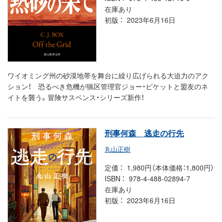
在庫あり
初版
2023年6月16日
ワイオミング州の砂漠地帯を舞台に繰り広げられる大迫力のアク
ション！ 恐るべき危機が猟区管理官ジョー・ピケットと盟友のネ
イトを襲う。冒険サスペンス・シリーズ新作！
刑事何森 逃走の行先
丸山正樹
定価
1,980円（本体価格：1,800円）
ISBN
978-4-488-02894-7
在庫あり
初版
2023年6月16日