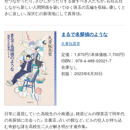
せつなかったり、さびしかったりする愛すべき人たちが、右往左往
しながら新しい人間関係を築いてゆく珠玉の五編を収録。優しくと
きに哀しい、深沢仁の新境地にして真骨頂。
まるで名探偵のような
久青玩具堂
定価
1,870円（本体価格：1,700円）
ISBN
978-4-488-02021-7
在庫なし
初版
2023年6月30日
日常に退屈していた高校生の小南通は、雑居ビルの喫茶店で同年代
の名探偵に出会った。古書店、占いの館など、ビルの住人が持ち込
む奇妙な謎を高校生二人が解き明かす連作集。