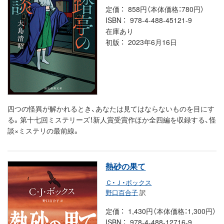
定価
858円（本体価格：780円）
ISBN
978-4-488-45121-9
在庫あり
初版
2023年6月16日
四つの怪異が解かれるとき、あなたは見てはならないものを目にす
る。第十七回ミステリーズ！新人賞受賞作ほか全四編を収録する、怪
談×ミステリの最前線。
熱砂の果て
Ｃ・Ｊ・ボックス
野口百合子
訳
定価
1,430円（本体価格：1,300円）
ISBN
978-4-488-12716-9