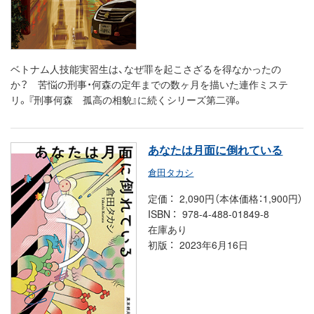
ベトナム人技能実習生は、なぜ罪を起こさざるを得なかったの
か？ 苦悩の刑事・何森の定年までの数ヶ月を描いた連作ミステ
リ。『刑事何森 孤高の相貌』に続くシリーズ第二弾。
あなたは月面に倒れている
倉田タカシ
定価
2,090円（本体価格：1,900円）
ISBN
978-4-488-01849-8
在庫あり
初版
2023年6月16日