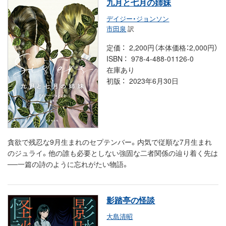
九月と七月の姉妹
デイジー・ジョンソン
市田泉
訳
定価
2,200円（本体価格：2,000円）
ISBN
978-4-488-01126-0
在庫あり
初版
2023年6月30日
貪欲で残忍な9月生まれのセプテンバー。内気で従順な7月生まれ
のジュライ。他の誰も必要としない強固な二者関係の辿り着く先は
──一篇の詩のように忘れがたい物語。
影踏亭の怪談
大島清昭