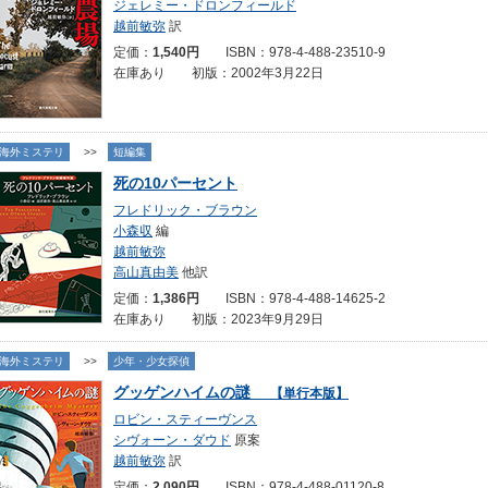
ジェレミー・ドロンフィールド
越前敏弥
訳
定価：
1,540円
ISBN：978-4-488-23510-9
在庫あり 初版：2002年3月22日
海外ミステリ
>>
短編集
死の10パーセント
フレドリック・ブラウン
小森収
編
越前敏弥
高山真由美
他訳
定価：
1,386円
ISBN：978-4-488-14625-2
在庫あり 初版：2023年9月29日
海外ミステリ
>>
少年・少女探偵
グッゲンハイムの謎
【単行本版】
ロビン・スティーヴンス
シヴォーン・ダウド
原案
越前敏弥
訳
定価：
2,090円
ISBN：978-4-488-01120-8