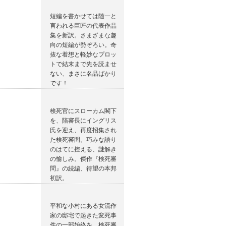
短編を書かせては随一と
言われる巨匠の代表作品
集を新訳。さまざまな趣
向の短編が勢ぞろい。奇
抜な着想と軽妙なプロッ
トで結末まで先を読ませ
ない、まさに名品ばかり
です！
検死官にスローカム閣下
を、陪審長にイングリス
氏を迎え、再度招集され
た検死審問。巧みな語り
のはてに控える、謎解き
の愉しみ。傑作『検死審
問』の続編、待望の本邦
初訳。
平和な小村にある女流作
家の邸宅で起きた変死事
件の一部始終を、検死審