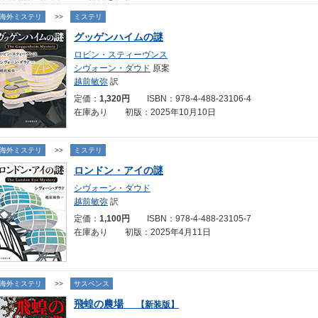
海外ミステリ
>>
ミステリ
グッゲンハイムの謎
ロビン・スティーヴンス
シヴォーン・ダウド
原案
越前敏弥
訳
定価：
1,320円
ISBN：978-4-488-23106-4
在庫あり 初版：2025年10月10日
海外ミステリ
>>
ミステリ
ロンドン・アイの謎
シヴォーン・ダウド
越前敏弥
訳
定価：
1,100円
ISBN：978-4-488-23105-7
在庫あり 初版：2025年4月11日
海外ミステリ
>>
サスペンス
飛蝗の農場
【新装版】