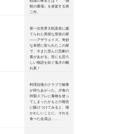
戦慄の事実とは？ 『飛
蝗の農場』を凌駕する第
二作。
第一次世界大戦直前に建
てられた異様な形状の家
――アザウェイズ。奇妙
な来歴に彩られたこの家
で、今また歪んだ悲劇の
幕があがる。世にも恐ろ
しい物語を紡ぐ鬼才の離
れ業！
料理自慢のクラブで椿事
が持ちあがった。夕食の
特製スフレに毒物を使っ
てしまったかもとの報告
に駆けつけてみると、嘆
かわしいことに、それを
食べた会員は……