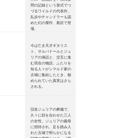
問の記録という形式でつ
づるワイルドの代表作。
乱歩やチャンドラーも認
めた幻の傑作、新訳で登
場。
今は亡き天才ギタリス
ト、サルバドールとジュ
リアの挿話と、交互に進
む現在の物語。ふたりを
知る人々がシマルド家の
古城に集結したとき、秘
められていた真実はさら
される。
旧友ジュリアの葬儀で、
久々に顔を合わせた三人
の女性。ジュリアの義母
に招待され、足を踏み入
れた古城で明らかになる