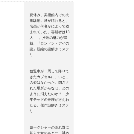
夏休み、美術館内での火
事騒動。煙が晴れると、
名画が何者かによって盗
まれていた。容疑者は13
人──。推理の魅力が満
載、『ロンドン・アイの
謎』続編の謎解きミステ
リ！
観覧車が一周して降りて
きたカプセルに、いとこ
の姿はなかった。閉ざさ
れた場所からなぜ、どの
ように消えたのか？ 少
年テッドの推理が冴えわ
たる、傑作謎解きミステ
リ！
ヨークシャーの荒れ野に
暮らす女のもとに、謎め