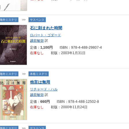
海外ミステリ
>>
サスペンス
石に刻まれた時間
ロバート・ゴダード
越前敏弥
訳
定価：
1,100円
ISBN：978-4-488-29807-4
在庫なし
初版：2003年1月31日
海外ミステリ
>>
本格ミステリ
他言は無用
リチャード・ハル
越前敏弥
訳
定価：
660円
ISBN：978-4-488-12502-8
在庫なし
初版：2000年11月24日
海外ミステリ
>>
サスペンス