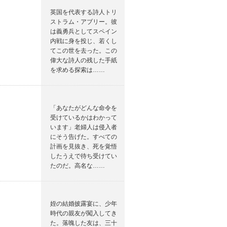
英国を代表する詩人トリ
ストラム・アブリー。彼
は義勇兵としてスペイン
内戦に身を投じ、若くし
てこの世を去った。この
偉大な詩人の残した手紙
を求める探索は……
「あなたがどんな命令を
受けているかはわかって
います」老婦人は侵入者
にそう告げた。すべての
計画を見抜き、死を覚悟
したうえで待ち受けてい
たのだ。高名な……
姪の結婚披露宴に、少年
時代の親友が闖入してき
た。落魄した友は、三十