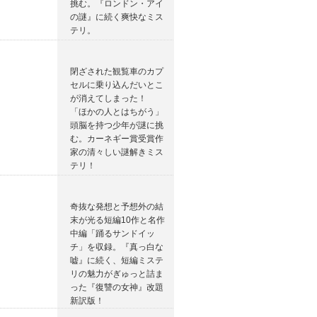
挑む。『ロンドン・アイ
の謎』に続く爽快なミス
テリ。
閉ざされた観覧車のカプ
セルに乗り込んだいとこ
が消えてしまった！
「ほかの人とはちがう」
頭脳を持つ少年が謎に挑
む。カーネギー賞受賞作
家の清々しい謎解きミス
テリ！
奇抜な発想と予想外の結
末が光る短編10作と名作
中編「踊るサンドイッ
チ」を収録。『真っ白な
嘘』に続く、短編ミステ
リの魅力がぎゅっと詰ま
った『復讐の女神』改題
新訳版！