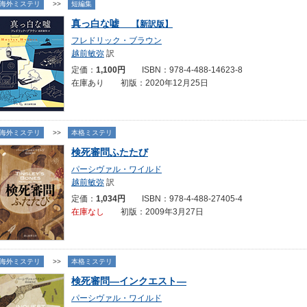
海外ミステリ
>>
短編集
真っ白な嘘
【新訳版】
フレドリック・ブラウン
越前敏弥
訳
定価：
1,100円
ISBN：978-4-488-14623-8
在庫あり 初版：2020年12月25日
海外ミステリ
>>
本格ミステリ
検死審問ふたたび
パーシヴァル・ワイルド
越前敏弥
訳
定価：
1,034円
ISBN：978-4-488-27405-4
在庫なし
初版：2009年3月27日
海外ミステリ
>>
本格ミステリ
検死審問―インクエスト―
パーシヴァル・ワイルド