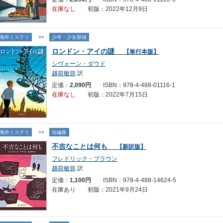
在庫なし
初版：2022年12月9日
海外ミステリ
>>
少年・少女探偵
ロンドン・アイの謎
【単行本版】
シヴォーン・ダウド
越前敏弥
訳
定価：
2,090円
ISBN：978-4-488-01116-1
在庫なし
初版：2022年7月15日
海外ミステリ
>>
短編集
不吉なことは何も
【新訳版】
フレドリック・ブラウン
越前敏弥
訳
定価：
1,100円
ISBN：978-4-488-14624-5
在庫あり 初版：2021年9月24日