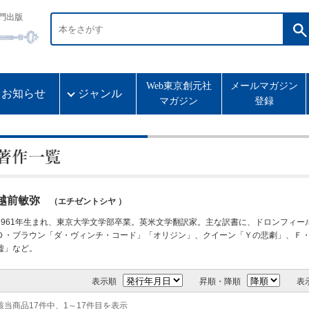
門出版
Web東京創元社
メールマガジン
お知らせ
ジャンル
マガジン
登録
越前敏弥
（エチゼントシヤ ）
1961年生まれ、東京大学文学部卒業。英米文学翻訳家。主な訳書に、ドロンフィー
Ｄ・ブラウン「ダ・ヴィンチ・コード」「オリジン」、クイーン「Ｙの悲劇」、Ｆ
嘘」など。
表示順
昇順・降順
表
該当商品17件中、1～17件目を表示