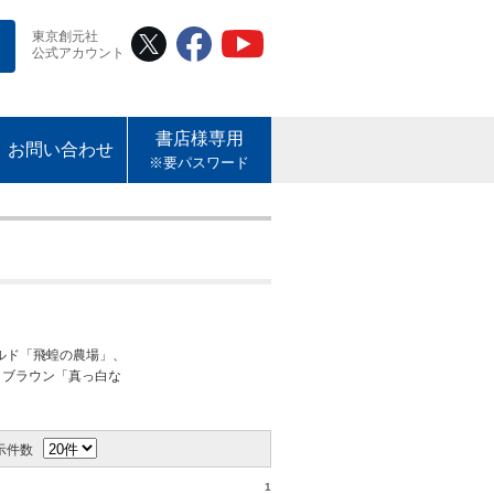
東京創元社
公式アカウント
書店様専用
お問い合わせ
※要パスワード
ルド「飛蝗の農場」、
・ブラウン「真っ白な
示件数
1