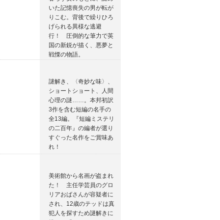
いた記憶喪失の男が転が
りこむ。背後で繰りひろ
げられる異様な逃避
行！ 圧倒的な筆力で英
国の新鋭が描く、悪夢と
戦慄の物語。
謎解き、〈奇妙な味〉、
ショートショート、人間
心理の謎……。本邦初訳
3作を含む短編の名手の
全13編。『短編ミステリ
の二百年』の編者が選り
すぐった名作をご賞味あ
れ！
美術館から名画が盗まれ
た！ 主任学芸員のグロ
リアおばさんが容疑者に
され、12歳のテッドは真
犯人を探すため謎解きに