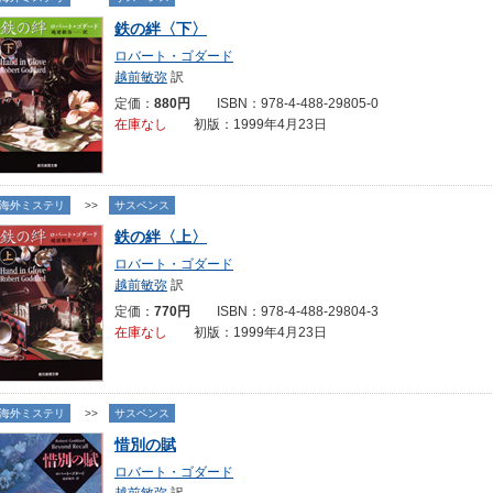
鉄の絆〈下〉
ロバート・ゴダード
越前敏弥
訳
定価：
880円
ISBN：978-4-488-29805-0
在庫なし
初版：1999年4月23日
海外ミステリ
>>
サスペンス
鉄の絆〈上〉
ロバート・ゴダード
越前敏弥
訳
定価：
770円
ISBN：978-4-488-29804-3
在庫なし
初版：1999年4月23日
海外ミステリ
>>
サスペンス
惜別の賦
ロバート・ゴダード