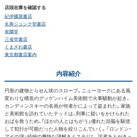
店頭在庫を確認する
紀伊國屋書店
丸善ジュンク堂書店
有隣堂
三省堂書店
くまざわ書店
東京都書店案内
内容紹介
円形の建物とらせん状のスロープ。ニューヨークにある風
変わりな構造のグッゲンハイム美術館で火事騒動が起き、
カンディンスキーの名画が何者かによって盗まれた。家族
と美術館を訪れていたテッドは、刑事に疑いをかけられた
おばを救うため、「ほかの人とはちがう」優れた頭脳を駆使
して犯行が可能だった人物を絞りこんでいく。『ロンドン・
アイの謎』続編の爽快な謎解きミステリ！ 訳者あとがき＝