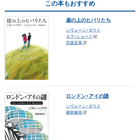
この本もおすすめ
崖の上のヒバリたち
シヴォーン・ダウド
エマ・ショード
絵
宮坂宏美
訳
ロンドン・アイの謎
シヴォーン・ダウド
越前敏弥
訳