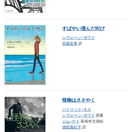
すばやい澄んだ叫び
シヴォーン・ダウド
宮坂宏美
訳
怪物はささやく
パトリック・ネス
シヴォーン・ダウド
原案
ジム・ケイ
装画本文挿絵
池田真紀子
訳