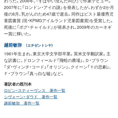
わった。2006年、『すばやい澄んだ叫び』で作家デビュー。
2007年に『ロンドン・アイの謎』を発表したが、わずか2か月
後の8月、乳がんのため47歳で逝去。同作はビスト最優秀児
童図書賞 (現・KPMGアイルランド児童図書賞)を受賞した。
死後に『ボグ・チャイルド』が発表され、2009年のカーネギ
ー賞に輝いた。
越前敏弥
（エチゼントシヤ）
1961年生まれ、東京大学文学部卒業。英米文学翻訳家。主
な訳書に、ドロンフィールド「飛蝗の農場」、Ｄ・ブラウン
「ダ・ヴィンチ・コード」「オリジン」、クイーン「Ｙの悲劇」、
Ｆ・ブラウン「真っ白な嘘」など。
著訳者の既刊本
ロビン・スティーヴンス 著作一覧
シヴォーン・ダウド 著作一覧
越前敏弥 著作一覧