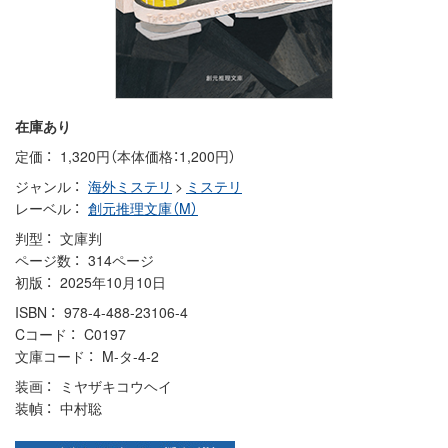
在庫あり
定価
1,320円（本体価格：1,200円）
ジャンル
海外ミステリ
>
ミステリ
レーベル
創元推理文庫（M）
判型
文庫判
ページ数
314ページ
初版
2025年10月10日
ISBN
978-4-488-23106-4
Cコード
C0197
文庫コード
M-タ-4-2
装画
ミヤザキコウヘイ
装幀
中村聡