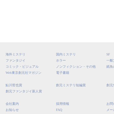
海外ミステリ
国内ミステリ
SF
ファンタジイ
ホラー
一般
コミック・ビジュアル
ノンフィクション・その他
紙魚
Web東京創元社マガジン
電子書籍
鮎川哲也賞
創元ミステリ短編賞
創元
創元ファンタジイ新人賞
会社案内
採用情報
お問
お知らせ
FAQ
メー