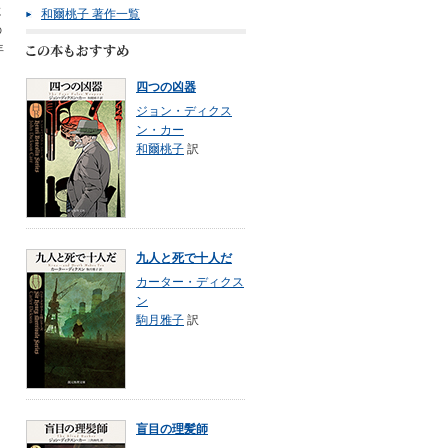
に
和爾桃子 著作一覧
の
年
四つの凶器
ジョン・ディクス
ン・カー
和爾桃子
訳
九人と死で十人だ
カーター・ディクス
ン
駒月雅子
訳
盲目の理髪師