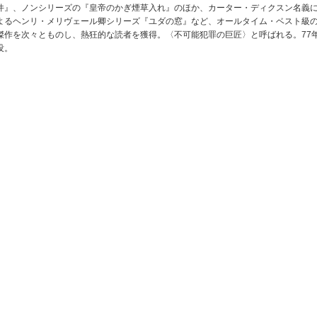
件』、ノンシリーズの『皇帝のかぎ煙草入れ』のほか、カーター・ディクスン名義
よるヘンリ・メリヴェール卿シリーズ『ユダの窓』など、オールタイム・ベスト級
傑作を次々とものし、熱狂的な読者を獲得。〈不可能犯罪の巨匠〉と呼ばれる。77
没。