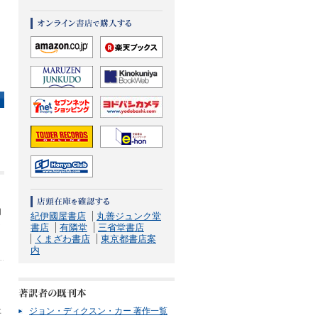
幻
紀伊國屋書店
丸善ジュンク堂
ラ
書店
有隣堂
三省堂書店
くまざわ書店
東京都書店案
内
ジョン・ディクスン・カー 著作一覧
事