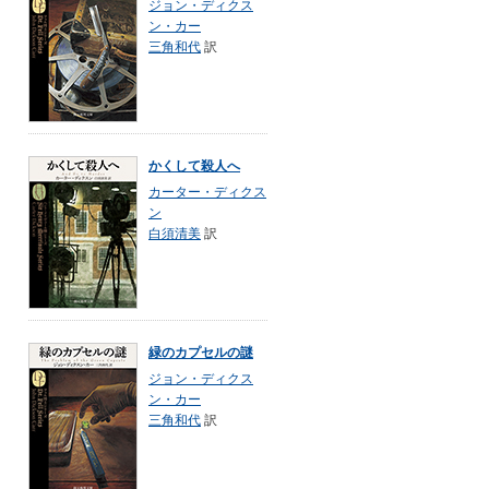
ジョン・ディクス
ン・カー
三角和代
訳
かくして殺人へ
カーター・ディクス
ン
白須清美
訳
緑のカプセルの謎
ジョン・ディクス
ン・カー
三角和代
訳