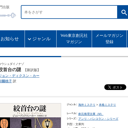
門出版
Web東京創元社
メールマガジン
お知らせ
ジャンル
マガジン
登録
コウシュダイノナゾ
絞首台の謎
【新訳版】
ジョン・ディクスン・カー
和爾桃子
訳
海外ミステリ
>
本格ミステリ
創元推理文庫（M）
アンリ・バンコラン・シリーズ
判型：文庫判