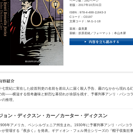
ページ数：292ページ
初版：2017年10月31日
ISBN：978-4-488-11843-3
Cコード：C0197
文庫コード：M-カ-1-18
装画：森美夏
装幀：折原若緒／フォーマット：本山木犀
十七世紀に実在した絞首刑吏の名前を差出人に届く殺人予告、霧のなかから現れる
の街――横溢する怪奇趣味と鮮烈な幕切れが余韻を残す、予審判事アンリ・バンコ
ンの推理。
ジョン・ディクスン・カー／カーター・ディクスン
1906年アメリカ、ペンシルヴェニア州生まれ。1930年に予審判事アンリ・バンコラ
ンが登場する『夜歩く』を発表。ギディオン・フェル博士シリーズの『帽子収集狂