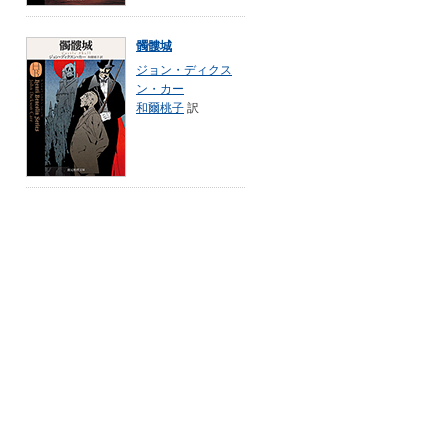
髑髏城
ジョン・ディクス
ン・カー
和爾桃子
訳