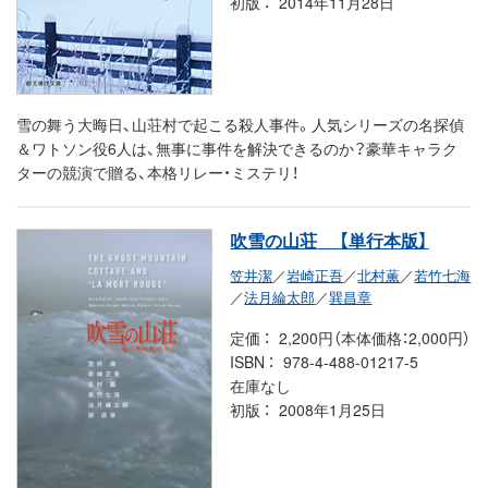
初版
2014年11月28日
雪の舞う大晦日、山荘村で起こる殺人事件。人気シリーズの名探偵
＆ワトソン役6人は、無事に事件を解決できるのか？豪華キャラク
ターの競演で贈る、本格リレー・ミステリ！
吹雪の山荘
【単行本版】
笠井潔
／
岩崎正吾
／
北村薫
／
若竹七海
／
法月綸太郎
／
巽昌章
定価
2,200円（本体価格：2,000円）
ISBN
978-4-488-01217-5
在庫なし
初版
2008年1月25日