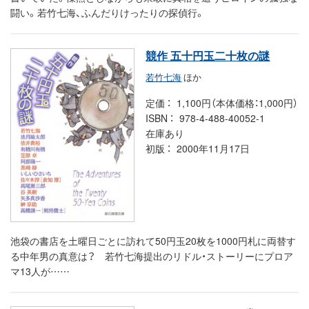
闘い。若竹七海、ふんだりけったりの探偵行。
競作 五十円玉二十枚の謎
若竹七海
ほか
定価
1,100円（本体価格：1,000円）
ISBN
978-4-488-40052-1
在庫あり
初版
2000年11月17日
池袋の書店を土曜日ごとに訪れて50円玉20枚を1000円札に両替す
る中年男の真意は？ 若竹七海提出のリドル・ストーリーにプロア
マ13人が……