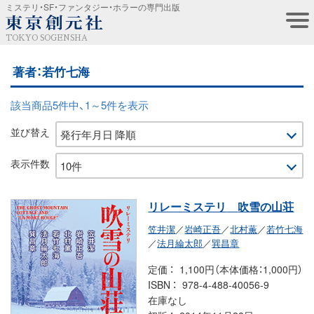
ミステリ・SF・ファンタジー・ホラーの専門出版
TOKYO SOGENSHA
著者：若竹七海
該当商品5件中、1～5件を表示
並び替え
表示件数
リレーミステリ
吹雪の山荘
笠井潔
／
岩崎正吾
／
北村薫
／
若竹七海
／
法月綸太郎
／
巽昌章
定価
1,100円（本体価格：1,000円）
ISBN
978-4-488-40056-9
在庫なし