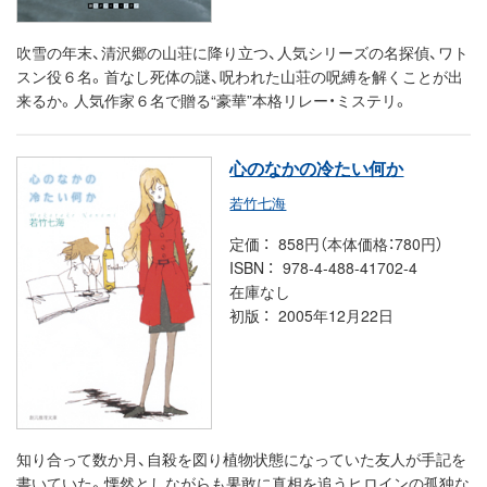
吹雪の年末、清沢郷の山荘に降り立つ、人気シリーズの名探偵、ワト
スン役６名。首なし死体の謎、呪われた山荘の呪縛を解くことが出
来るか。人気作家６名で贈る“豪華”本格リレー・ミステリ。
心のなかの冷たい何か
若竹七海
定価
858円（本体価格：780円）
ISBN
978-4-488-41702-4
在庫なし
初版
2005年12月22日
知り合って数か月、自殺を図り植物状態になっていた友人が手記を
書いていた。慄然としながらも果敢に真相を追うヒロインの孤独な