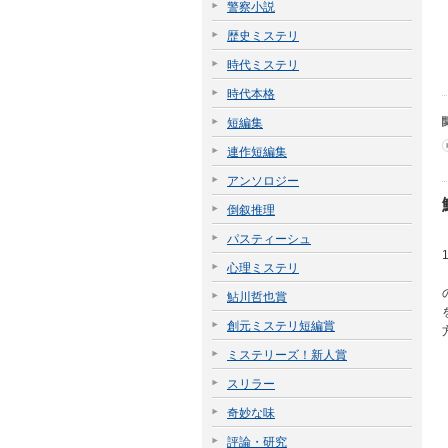
警察小説
歴史ミステリ
時代ミステリ
時代本格
短編集
連作短編集
アンソロジー
倒叙推理
パスティーシュ
心理ミステリ
鮎川哲也賞
創元ミステリ短編賞
ミステリーズ！新人賞
スリラー
奇妙な味
評論・研究