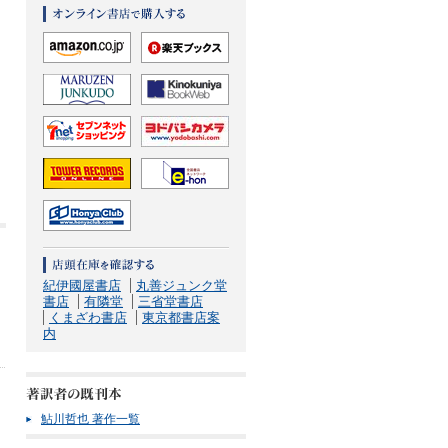
紀伊國屋書店
丸善ジュンク堂
書店
有隣堂
三省堂書店
くまざわ書店
東京都書店案
内
鮎川哲也 著作一覧