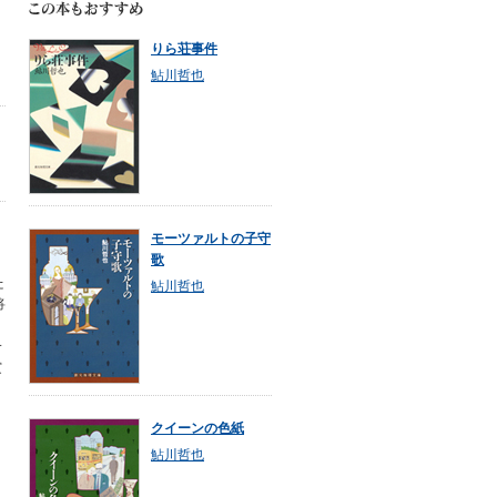
りら荘事件
鮎川哲也
モーツァルトの子守
歌
た
鮎川哲也
将
一
賞
クイーンの色紙
鮎川哲也