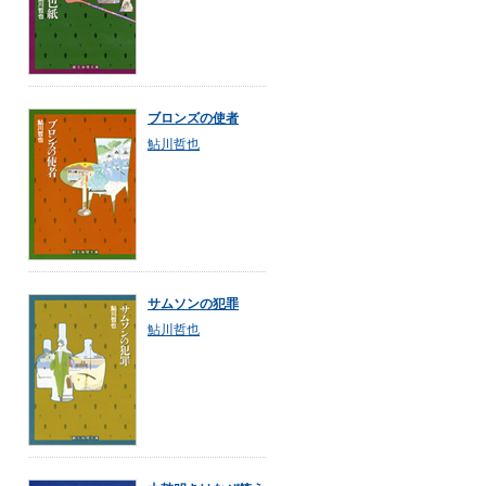
ブロンズの使者
鮎川哲也
サムソンの犯罪
鮎川哲也