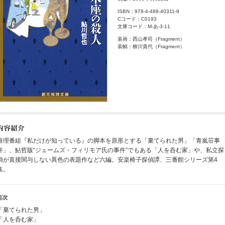
ISBN：978-4-488-40311-9
Cコード：C0193
文庫コード：M-あ-3-11
装画：西山孝司（Fragment）
装幀：柳川貴代（Fragment）
推理番組『私だけが知っている』の脚本を原形とする「棄てられた男」「青嵐荘事
件」、鮎哲版“ジェームズ・フィリモア氏の事件”でもある「人を呑む家」や、私立探
偵が直接関与しない異色の表題作など六編。安楽椅子探偵譚、三番館シリーズ第4
集。
「棄てられた男」
「人を呑む家」