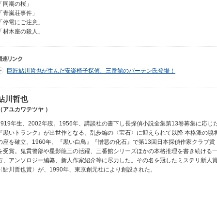
「同期の桜」
「青嵐荘事件」
「停電にご注意」
「材木座の殺人」
巨匠鮎川哲也が生んだ安楽椅子探偵、三番館のバーテン氏登場！
鮎川哲也
（アユカワテツヤ ）
1919年生、2002年歿。1956年、講談社の書下し長探偵小説全集第13巻募集に応じ
『黒いトランク』が出世作となる。乱歩編の〈宝石〉に迎えられて以降 本格派の驍
の座を確立、1960年、『黒い白鳥』『憎悪の化石』で第13回日本探偵作家クラブ賞
を受賞。鬼貫警部や星影龍三の活躍、三番館シリーズほかの本格推理を書き続ける
方、アンソロジー編纂、新人作家紹介等に尽力した。その名を冠したミステリ新人
〈鮎川哲也賞〉が、1990年、東京創元社により創設された。