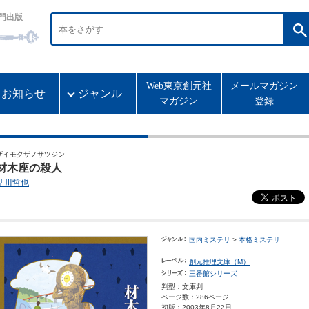
門出版
Web東京創元社
メールマガジン
お知らせ
ジャンル
マガジン
登録
ザイモクザノサツジン
材木座の殺人
鮎川哲也
国内ミステリ
>
本格ミステリ
創元推理文庫（M）
三番館シリーズ
判型：文庫判
ページ数：286ページ
初版：2003年8月22日