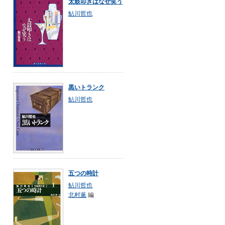
太鼓叩きはなぜ笑う
鮎川哲也
黒いトランク
鮎川哲也
五つの時計
鮎川哲也
北村薫
編