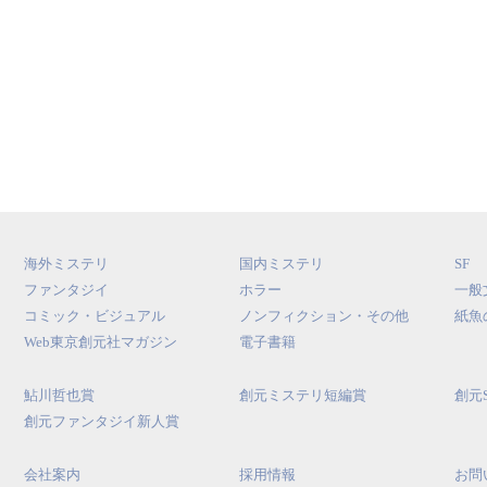
海外ミステリ
国内ミステリ
SF
ファンタジイ
ホラー
一般
コミック・ビジュアル
ノンフィクション・その他
紙魚
Web東京創元社マガジン
電子書籍
鮎川哲也賞
創元ミステリ短編賞
創元
創元ファンタジイ新人賞
会社案内
採用情報
お問