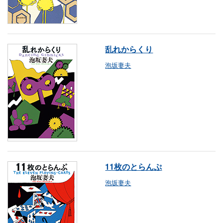
乱れからくり
泡坂妻夫
11枚のとらんぷ
泡坂妻夫