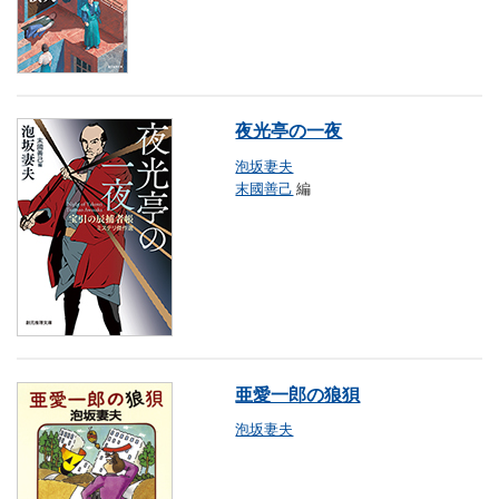
夜光亭の一夜
泡坂妻夫
末國善己
編
亜愛一郎の狼狽
泡坂妻夫