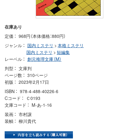
在庫あり
定価
968円（本体価格：880円）
ジャンル
国内ミステリ
>
本格ミステリ
国内ミステリ
>
短編集
レーベル
創元推理文庫（M）
判型
文庫判
ページ数
310ページ
初版
2023年2月17日
ISBN
978-4-488-40226-6
Cコード
Ｃ0193
文庫コード
M-あ-1-16
装画
市村譲
装幀
柳川貴代