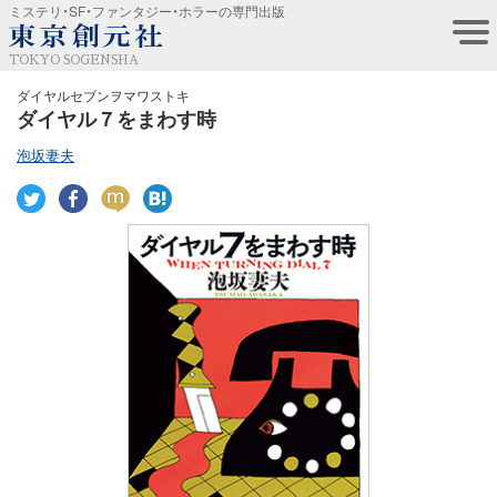
ミステリ・SF・ファンタジー・ホラーの専門出版
TOKYO SOGENSHA
ダイヤルセブンヲマワストキ
ダイヤル７をまわす時
泡坂妻夫