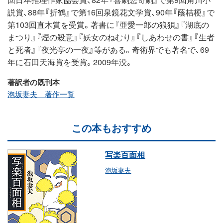
説賞、88年『折鶴』で第16回泉鏡花文学賞、90年『蔭桔梗』で
第103回直木賞を受賞。著書に『亜愛一郎の狼狽』『湖底の
まつり』『煙の殺意』『妖女のねむり』『しあわせの書』『生者
と死者』『夜光亭の一夜』等がある。奇術界でも著名で、69
年に石田天海賞を受賞。2009年没。
著訳者の既刊本
泡坂妻夫 著作一覧
この本もおすすめ
写楽百面相
泡坂妻夫