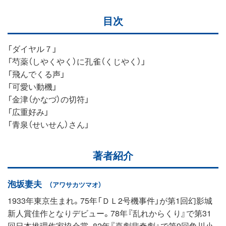
目次
「ダイヤル７」
「芍薬（しやくやく）に孔雀（くじやく）」
「飛んでくる声」
「可愛い動機」
「金津（かなづ）の切符」
「広重好み」
「青泉（せいせん）さん」
著者紹介
泡坂妻夫
（アワサカツマオ）
1933年東京生まれ。75年「ＤＬ2号機事件」が第1回幻影城
新人賞佳作となりデビュー。78年『乱れからくり』で第31
回日本推理作家協会賞、82年『喜劇悲奇劇』で第9回角川小