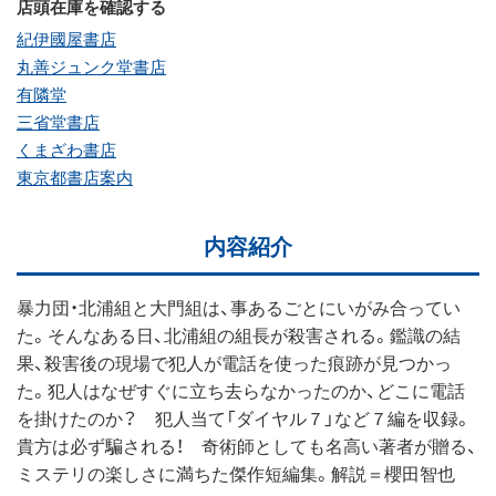
店頭在庫を確認する
紀伊國屋書店
丸善ジュンク堂書店
有隣堂
三省堂書店
くまざわ書店
東京都書店案内
内容紹介
暴力団・北浦組と大門組は、事あるごとにいがみ合ってい
た。そんなある日、北浦組の組長が殺害される。鑑識の結
果、殺害後の現場で犯人が電話を使った痕跡が見つかっ
た。犯人はなぜすぐに立ち去らなかったのか、どこに電話
を掛けたのか？ 犯人当て「ダイヤル７」など７編を収録。
貴方は必ず騙される！ 奇術師としても名高い著者が贈る、
ミステリの楽しさに満ちた傑作短編集。解説＝櫻田智也