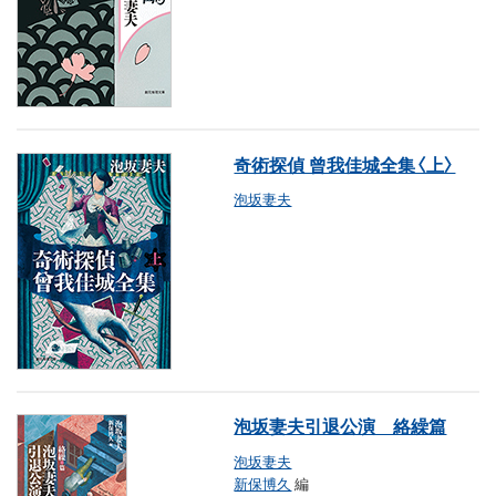
奇術探偵 曾我佳城全集〈上〉
泡坂妻夫
泡坂妻夫引退公演 絡繰篇
泡坂妻夫
新保博久
編