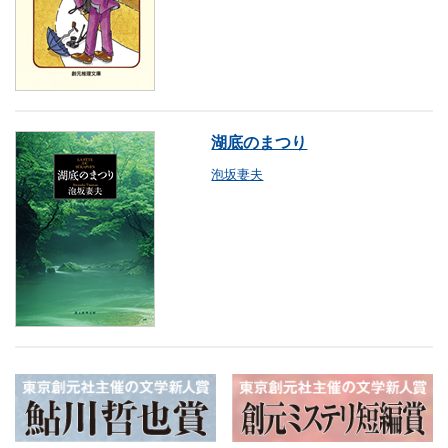
湖底のまつり
泡坂妻夫