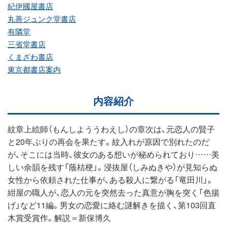
紀伊國屋書店
丸善ジュンク堂書店
有隣堂
三省堂書店
くまざわ書店
東京都書店案内
内容紹介
紋章上絵師（もんしよううわえし）の章次は、元恋人の賢子
と20年ぶりの再会を果たす。紋入れが原因で別れたのだ
が、そこには当時、彼女のある想いが秘められており……美
しい余韻を残す「蔭桔梗」。浸抜屋（しみぬきや）が見知らぬ
女性から依頼された仕事が、ある殺人に繋がる「竜田川」。
紺屋の職人が、恋人の元を突然去った真意が胸を突く「色揚
げ」など11編。男女の恋愛に絡む謎解きを描く、第103回直
木賞受賞作。解説＝新保博久