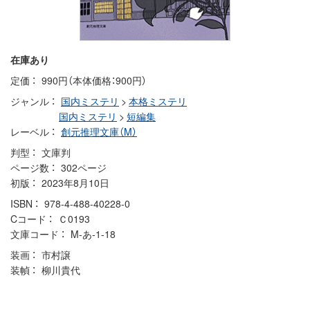
在庫あり
定価
990円（本体価格：900円）
ジャンル
国内ミステリ
>
本格ミステリ
国内ミステリ
>
短編集
レーベル
創元推理文庫（M）
判型
文庫判
ページ数
302ページ
初版
2023年8月10日
ISBN
978-4-488-40228-0
Cコード
Ｃ0193
文庫コード
M-あ-1-18
装画
市村譲
装幀
柳川貴代