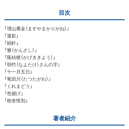
目次
「増山雁金（ますやまかりがね）」
「遺影」
「絹針」
「簪（かんざし）」
「蔭桔梗（かげききよう）」
「弱竹（なよたけ）さんの字」
「十一月五日」
「竜田川（たつたがわ）」
「くれまどう」
「色揚げ」
「校舎惜別」
著者紹介