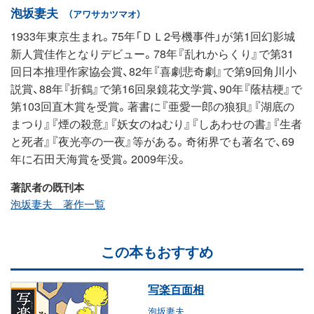
泡坂妻夫
（アワサカツマオ）
1933年東京生まれ。75年「ＤＬ2号機事件」が第1回幻影城
新人賞佳作となりデビュー。78年『乱れからくり』で第31
回日本推理作家協会賞、82年『喜劇悲奇劇』で第9回角川小
説賞、88年『折鶴』で第16回泉鏡花文学賞、90年『蔭桔梗』で
第103回直木賞を受賞。著書に『亜愛一郎の狼狽』『湖底の
まつり』『煙の殺意』『妖女のねむり』『しあわせの書』『生者
と死者』『夜光亭の一夜』等がある。奇術界でも著名で、69
年に石田天海賞を受賞。2009年没。
著訳者の既刊本
泡坂妻夫 著作一覧
この本もおすすめ
写楽百面相
泡坂妻夫