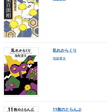
乱れからくり
泡坂妻夫
11枚のとらんぷ