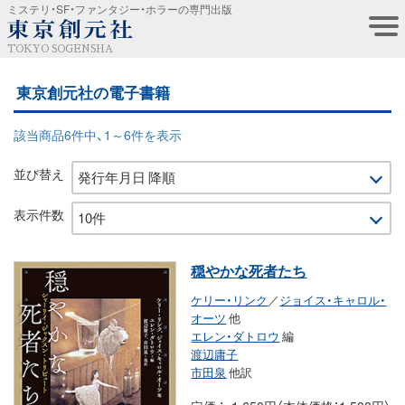
ミステリ・SF・ファンタジー・ホラーの専門出版
TOKYO SOGENSHA
東京創元社の電子書籍
該当商品6件中、1～6件を表示
並び替え
表示件数
穏やかな死者たち
ケリー・リンク
／
ジョイス・キャロル・
オーツ
他
エレン・ダトロウ
編
渡辺庸子
市田泉
他訳