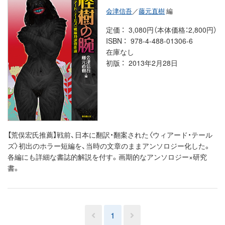
会津信吾
／
藤元直樹
編
定価
3,080円（本体価格：2,800円）
ISBN
978-4-488-01306-6
在庫なし
初版
2013年2月28日
【荒俣宏氏推薦】戦前、日本に翻訳・翻案された〈ウィアード・テール
ズ〉初出のホラー短編を、当時の文章のままアンソロジー化した。
各編にも詳細な書誌的解説を付す。画期的なアンソロジー×研究
書。
1