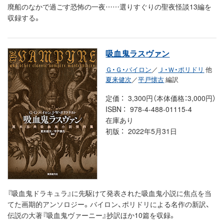
廃船のなかで過ごす恐怖の一夜……選りすぐりの聖夜怪談13編を
収録する。
吸血鬼ラスヴァン
Ｇ・Ｇ・バイロン
／
Ｊ・Ｗ・ポリドリ
他
夏来健次
／
平戸懐古
編訳
定価
3,300円（本体価格：3,000円）
ISBN
978-4-488-01115-4
在庫あり
初版
2022年5月31日
『吸血鬼ドラキュラ』に先駆けて発表された吸血鬼小説に焦点を当
てた画期的アンソロジー。バイロン、ポリドリによる名作の新訳、
伝説の大著『吸血鬼ヴァーニー』抄訳ほか10篇を収録。