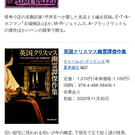
怪奇小説の名翻訳家・平井呈一が愛した名品１１編を収録。E・T・A・
ホフマン「古城物語」ほか、M・R・ジェイムズ、A・ブラックウッドら
の傑作ほかハーンの随筆で贈る。
英国クリスマス幽霊譚傑作集
チャールズ・ディケンズ
他
夏来健次
編訳
定価
1,210円（本体価格：1,100円）
ISBN
978-4-488-58406-1
在庫あり
初版
2022年11月30日
旧い邸宅に現われる幼い少年の幽霊、下宿先で立て続く謎の怪異、