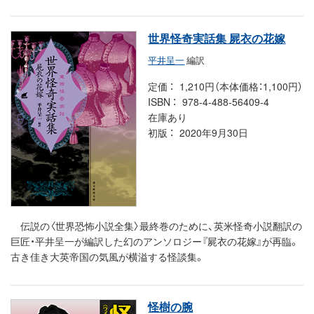
世界怪奇実話集 屍衣の花嫁
平井呈一
編訳
定価
1,210円（本体価格：1,100円）
ISBN
978-4-488-56409-4
在庫あり
初版
2020年9月30日
伝説の〈世界恐怖小説全集〉最終巻のために、英米怪奇小説翻訳の
巨匠・平井呈一が編訳した幻のアンソロジー『屍衣の花嫁』が再臨。
古き佳き大英帝国の気風が横溢する怪談集。
怪樹の腕