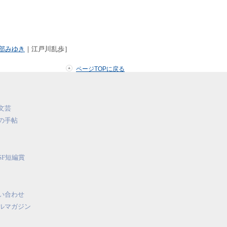
部みゆき
｜江戸川乱歩］
ページTOPに戻る
文芸
の手帖
SF短編賞
い合わせ
ルマガジン