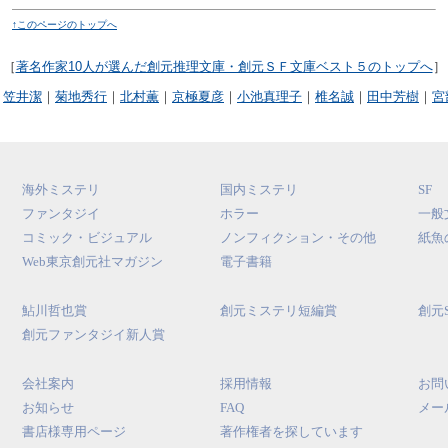
↑このページのトップへ
［
著名作家10人が選んだ創元推理文庫・創元ＳＦ文庫ベスト５のトップへ
］
｜
笠井潔
｜
菊地秀行
｜
北村薫
｜
京極夏彦
｜
小池真理子
｜
椎名誠
｜
田中芳樹
｜
宮
海外ミステリ
国内ミステリ
SF
ファンタジイ
ホラー
一般
コミック・ビジュアル
ノンフィクション・その他
紙魚
Web東京創元社マガジン
電子書籍
鮎川哲也賞
創元ミステリ短編賞
創元
創元ファンタジイ新人賞
会社案内
採用情報
お問
お知らせ
FAQ
メー
書店様専用ページ
著作権者を探しています