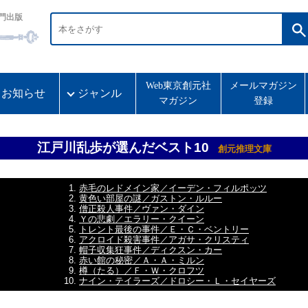
門出版
Web東京創元社
メールマガジン
お知らせ
ジャンル
マガジン
登録
江戸川乱歩が選んだベスト10
創元推理文庫
赤毛のレドメイン家／イーデン・フィルポッツ
黄色い部屋の謎／ガストン・ルルー
僧正殺人事件／ヴァン・ダイン
Ｙの悲劇／エラリー・クイーン
トレント最後の事件／Ｅ・Ｃ・ベントリー
アクロイド殺害事件／アガサ・クリスティ
帽子収集狂事件／ディクスン・カー
赤い館の秘密／Ａ・Ａ・ミルン
樽（たる）／Ｆ・Ｗ・クロフツ
ナイン・テイラーズ／ドロシー・Ｌ・セイヤーズ