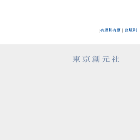
［
有栖川有栖
｜
逢坂剛