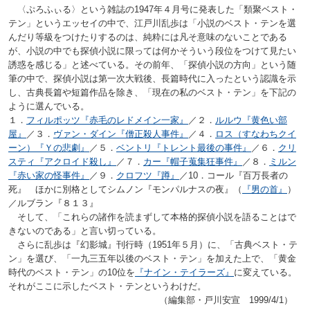
〈ぷろふぃる〉という雑誌の1947年４月号に発表した「類聚ベスト・
テン」というエッセイの中で、江戸川乱歩は「小説のベスト・テンを選
んだり等級をつけたりするのは、純粋には凡そ意味のないことである
が、小説の中でも探偵小説に限っては何かそういう段位をつけて見たい
誘惑を感じる」と述べている。その前年、「探偵小説の方向」という随
筆の中で、探偵小説は第一次大戦後、長篇時代に入ったという認識を示
し、古典長篇や短篇作品を除き、「現在の私のベスト・テン」を下記の
ように選んでいる。
１．
フィルポッツ『赤毛のレドメイン一家』
／２．
ルルウ『黄色い部
屋』
／３．
ヴァン・ダイン『僧正殺人事件』
／４．
ロス（すなわちクイ
ーン）『Ｙの悲劇』
／５．
ベントリ『トレント最後の事件』
／６．
クリ
スティ『アクロイド殺し』
／７．
カー『帽子蒐集狂事件』
／８．
ミルン
『赤い家の怪事件』
／９．
クロフツ『蹲』
／10．コール『百万長者の
死』 ほかに別格としてシムノン『モンパルナスの夜』（
『男の首』
）
／ルブラン『８１３』
そして、「これらの諸作を読まずして本格的探偵小説を語ることはで
きないのである」と言い切っている。
さらに乱歩は『幻影城』刊行時（1951年５月）に、「古典ベスト・テ
ン」を選び、「一九三五年以後のベスト・テン」を加えた上で、「黄金
時代のベスト・テン」の10位を
『ナイン・テイラーズ』
に変えている。
それがここに示したベスト・テンというわけだ。
（編集部・戸川安宣 1999/4/1）