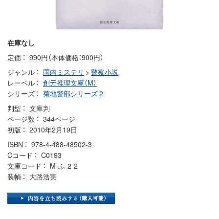
在庫なし
定価
990円（本体価格：900円）
ジャンル
国内ミステリ
>
警察小説
レーベル
創元推理文庫（M）
シリーズ
菊地警部シリーズ 2
判型
文庫判
ページ数
344ページ
初版
2010年2月19日
ISBN
978-4-488-48502-3
Cコード
C0193
文庫コード
M-ふ-2-2
装幀
大路浩実