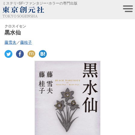
ミステリ・SF・ファンタジー・ホラーの専門出版
TOKYO SOGENSHA
クロスイセン
黒水仙
藤雪夫
／
藤桂子