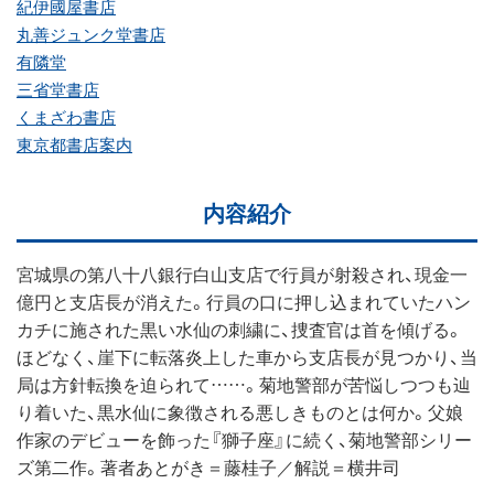
紀伊國屋書店
丸善ジュンク堂書店
有隣堂
三省堂書店
くまざわ書店
東京都書店案内
内容紹介
宮城県の第八十八銀行白山支店で行員が射殺され、現金一
億円と支店長が消えた。行員の口に押し込まれていたハン
カチに施された黒い水仙の刺繍に、捜査官は首を傾げる。
ほどなく、崖下に転落炎上した車から支店長が見つかり、当
局は方針転換を迫られて……。菊地警部が苦悩しつつも辿
り着いた、黒水仙に象徴される悪しきものとは何か。父娘
作家のデビューを飾った『獅子座』に続く、菊地警部シリー
ズ第二作。著者あとがき＝藤桂子／解説＝横井司