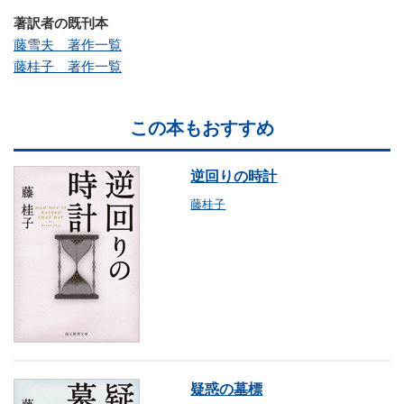
著訳者の既刊本
藤雪夫 著作一覧
藤桂子 著作一覧
この本もおすすめ
逆回りの時計
藤桂子
疑惑の墓標