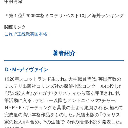
中村有希
＊第１位『2009本格ミステリ・ベスト10』／海外ランキング
関連リンク
これぞ正統派英国本格
著者紹介
Ｄ・Ｍ・ディヴァイン
1920年スコットランド生まれ。大学職員時代、英国有数の
ミステリ出版社コリンズ社の探偵小説コンクールに投じた
『兄の殺人者』がアガサ・クリスティから高く評価され、執
筆活動に入る。デビュー以降もアントニイ・バウチャー、
Ｈ・Ｒ・Ｆ・キーティングら具眼の士より絶賛される、極めて
完成度の高い本格作品をものした。死後出版の『ウォリス
家の殺人』を含め、その生涯で13作の推理小説を発表した。