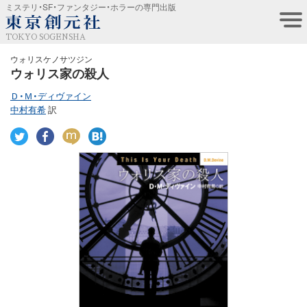
ミステリ・SF・ファンタジー・ホラーの専門出版
TOKYO SOGENSHA
ウォリスケノサツジン
ウォリス家の殺人
Ｄ・Ｍ・ディヴァイン
中村有希
訳