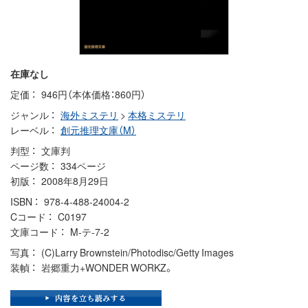
在庫なし
定価
946円（本体価格：860円）
ジャンル
海外ミステリ
>
本格ミステリ
レーベル
創元推理文庫（M）
判型
文庫判
ページ数
334ページ
初版
2008年8月29日
ISBN
978-4-488-24004-2
Cコード
C0197
文庫コード
M-テ-7-2
写真
(C)Larry Brownstein/Photodisc/Getty Images
装幀
岩郷重力+WONDER WORKZ。