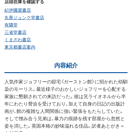
店頭在庫を確認する
紀伊國屋書店
丸善ジュンク堂書店
有隣堂
三省堂書店
くまざわ書店
東京都書店案内
内容紹介
人気作家ジョフリーの邸宅〈ガーストン館〉に招かれた幼馴
染のモーリス。最近様子のおかしいジョフリーを心配する
家族に懇願されての来訪だった。彼は兄ライオネルから半
年にわたり脅迫を受けており、加えて自身の日記の出版計
画が、館の複雑な人間関係に強い緊張をもたらしていた。
そして憎み合う兄弟は、暴力の痕跡を残す部屋から忽然と
姿を消した。英国本格の妙味溢れる佳品。訳者あとがき＝