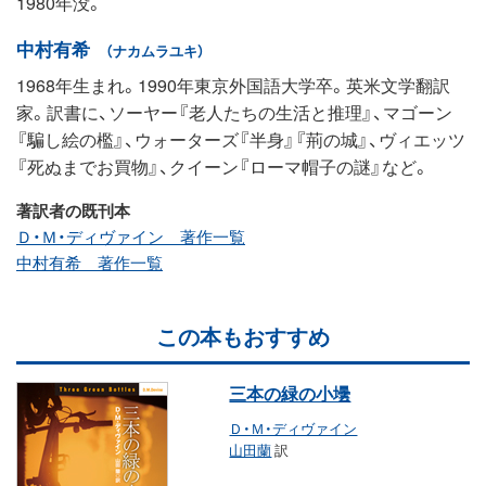
1980年没。
中村有希
（ナカムラユキ）
1968年生まれ。1990年東京外国語大学卒。英米文学翻訳
家。訳書に、ソーヤー『老人たちの生活と推理』、マゴーン
『騙し絵の檻』、ウォーターズ『半身』『荊の城』、ヴィエッツ
『死ぬまでお買物』、クイーン『ローマ帽子の謎』など。
著訳者の既刊本
Ｄ・Ｍ・ディヴァイン 著作一覧
中村有希 著作一覧
この本もおすすめ
三本の緑の小壜
Ｄ・Ｍ・ディヴァイン
山田蘭
訳