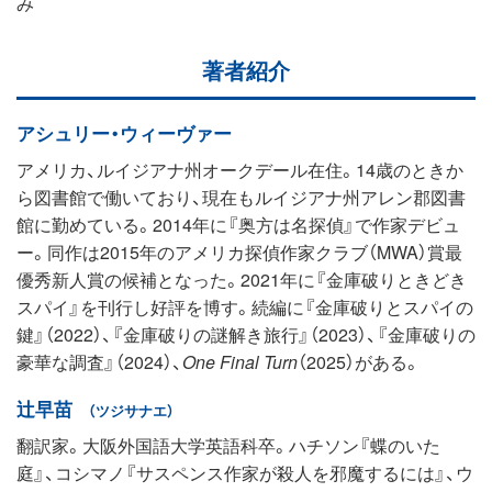
み
著者紹介
アシュリー・ウィーヴァー
アメリカ、ルイジアナ州オークデール在住。14歳のときか
ら図書館で働いており、現在もルイジアナ州アレン郡図書
館に勤めている。2014年に『奥方は名探偵』で作家デビュ
ー。同作は2015年のアメリカ探偵作家クラブ（MWA）賞最
優秀新人賞の候補となった。2021年に『金庫破りときどき
スパイ』を刊行し好評を博す。続編に『金庫破りとスパイの
鍵』（2022）、『金庫破りの謎解き旅行』（2023）、『金庫破りの
豪華な調査』（2024）、
One Final Turn
（2025）がある。
辻早苗
（ツジサナエ）
翻訳家。大阪外国語大学英語科卒。ハチソン『蝶のいた
庭』、コシマノ『サスペンス作家が殺人を邪魔するには』、ウ