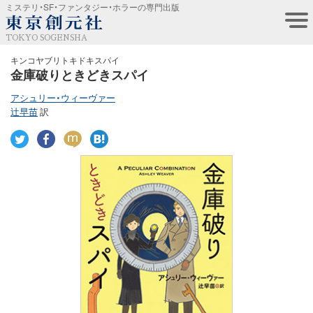
ミステリ・SF・ファンタジー・ホラーの専門出版
TOKYO SOGENSHA
キンコヤブリトキドキスパイ
金庫破りときどきスパイ
アシュリー・ウィーヴァー
辻早苗
訳