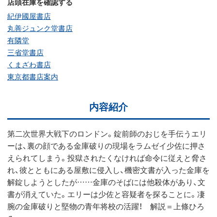
店頭在庫を確認する
紀伊國屋書店
丸善ジュンク堂書店
有隣堂
三省堂書店
くまざわ書店
東京都書店案内
内容紹介
第二次世界大戦下のロンドン。錠前師のおじを手伝うエリ
ーは、裏の顔である金庫破りの現場をラムゼイ少佐に押さ
えられてしまう。投獄されたくなければ命令に従えと脅さ
れ、彼とともにある屋敷に侵入し、機密文書が入った金庫を
解錠しようとしたが……金庫のそばには他殺体があり、文
書が消えていた。エリーは少佐と容疑者を探ることに。凄
腕の金庫破りと堅物の青年将校の活躍！ 解説＝上條ひろ