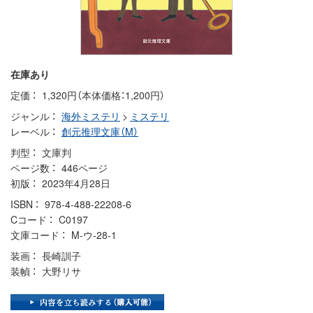
在庫あり
定価
1,320円（本体価格：1,200円）
ジャンル
海外ミステリ
>
ミステリ
レーベル
創元推理文庫（M）
判型
文庫判
ページ数
446ページ
初版
2023年4月28日
ISBN
978-4-488-22208-6
Cコード
C0197
文庫コード
M-ウ-28-1
装画
長崎訓子
装幀
大野リサ