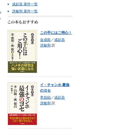
成起昌 著作一覧
洪敏和 著作一覧
フ
の
この手にはご用心！
金成龍
／
成起昌
洪敏和
訳
イ・チャンホ 最強
のヨセ
李昌鎬
／
成起昌
洪敏和
訳