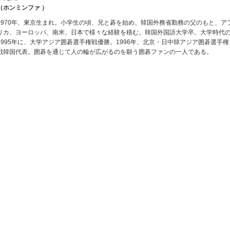
（ホンミンファ ）
1970年、東京生まれ。小学生の頃、兄と碁を始め、韓国外務省勤務の父のもと、ア
リカ、ヨーロッパ、南米、日本で様々な経験を積む。韓国外国語大学卒。大学時代
1995年に、大学アジア囲碁選手権戦優勝。1996年、北京・日中韓アジア囲碁選手権
戦韓国代表。囲碁を通じて人の輪が広がるのを願う囲碁ファンの一人である。