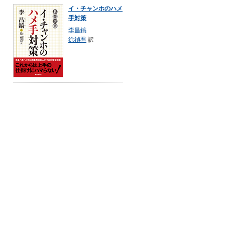
イ・チャンホのハメ
手対策
李昌鎬
徐禎焄
訳