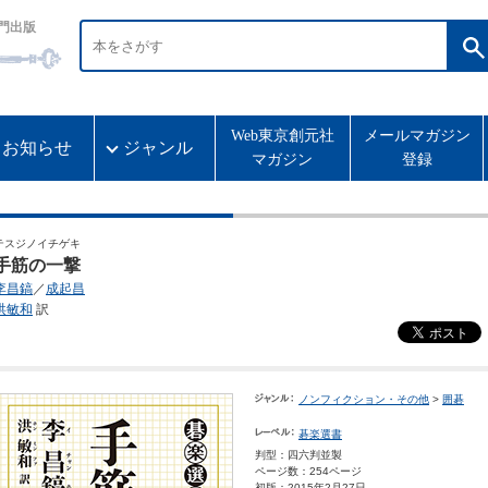
門出版
Web東京創元社
メールマガジン
お知らせ
ジャンル
マガジン
登録
テスジノイチゲキ
手筋の一撃
李昌鎬
／
成起昌
洪敏和
訳
ノンフィクション・その他
>
囲碁
碁楽選書
判型：四六判並製
ページ数：254ページ
初版：2015年2月27日