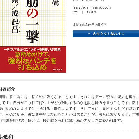
ISBN：978-4-488-00060-8
Cコード：C0076
装幀：東京創元社装幀室
囲碁に勝つ為には、接近戦に強くなることです。それには第一に読みの能力を養う
とです。自分がこう打てば相手がどう対応するのかを読む能力を養うことです。数
先が読めないようでは、負ける可能性は大です。そして次に、急所を探しだす能力
す。その急所を正確に集中的に攻めることが出来ることが、勝ちに繋がります。本
の問題を繰り返し解けば、接近戦を有利に戦う為の力が自然に養われます。
洪敏和