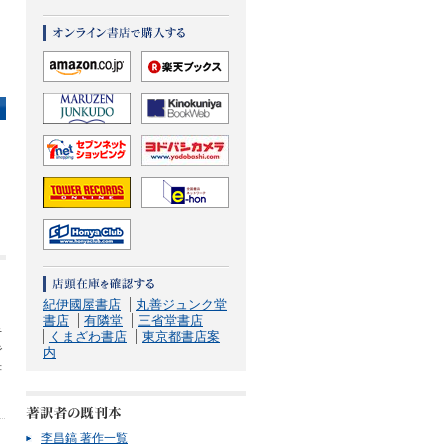
紀伊國屋書店
丸善ジュンク堂
こ
書店
有隣堂
三省堂書店
手
くまざわ書店
東京都書店案
で
内
書
李昌鎬 著作一覧