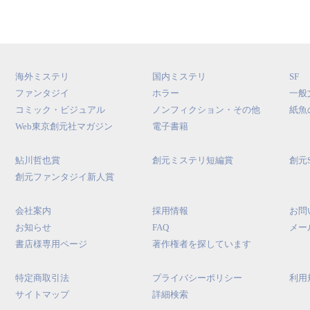
海外ミステリ
国内ミステリ
SF
ファンタジイ
ホラー
一般
コミック・ビジュアル
ノンフィクション・その他
紙魚
Web東京創元社マガジン
電子書籍
鮎川哲也賞
創元ミステリ短編賞
創元
創元ファンタジイ新人賞
会社案内
採用情報
お問
お知らせ
FAQ
メー
書店様専用ページ
著作権者を探しています
特定商取引法
プライバシーポリシー
利用
サイトマップ
詳細検索