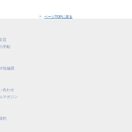
ページTOPに戻る
文芸
の手帖
SF短編賞
い合わせ
ルマガジン
規約