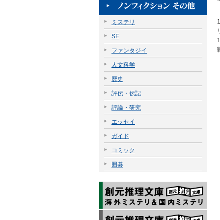
ミステリ
SF
ファンタジイ
人文科学
歴史
評伝・伝記
評論・研究
エッセイ
ガイド
コミック
囲碁