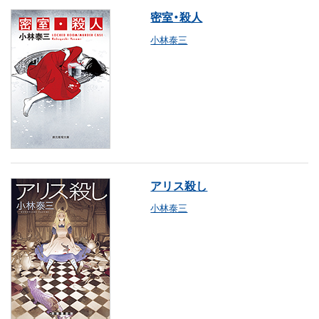
密室・殺人
小林泰三
アリス殺し
小林泰三