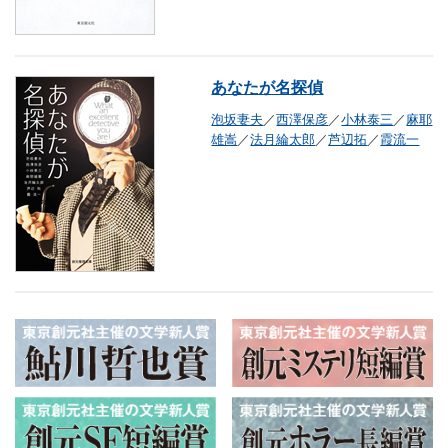
あなたが名探偵
泡坂妻夫
／
西澤保彦
／
小林泰三
／
麻耶
雄嵩
／
法月綸太郎
／
芦辺拓
／
霞流一