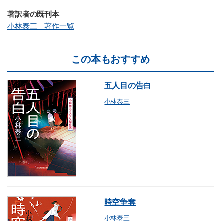
著訳者の既刊本
小林泰三 著作一覧
この本もおすすめ
五人目の告白
小林泰三
時空争奪
小林泰三