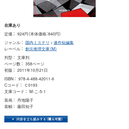
在庫あり
定価
924円（本体価格：840円）
ジャンル
国内ミステリ
>
連作短編集
レーベル
創元推理文庫（M）
判型
文庫判
ページ数
358ページ
初版
2011年10月21日
ISBN
978-4-488-42011-6
Cコード
Ｃ0193
文庫コード
M-こ-5-1
装画
丹地陽子
装幀
藤田知子