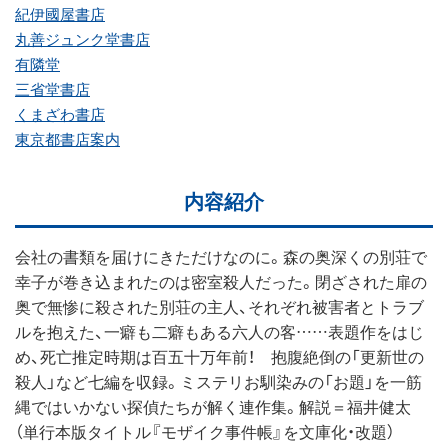
紀伊國屋書店
丸善ジュンク堂書店
有隣堂
三省堂書店
くまざわ書店
東京都書店案内
内容紹介
会社の書類を届けにきただけなのに。森の奥深くの別荘で
幸子が巻き込まれたのは密室殺人だった。閉ざされた扉の
奥で無惨に殺された別荘の主人、それぞれ被害者とトラブ
ルを抱えた、一癖も二癖もある六人の客……表題作をはじ
め、死亡推定時期は百五十万年前！ 抱腹絶倒の「更新世の
殺人」など七編を収録。ミステリお馴染みの「お題」を一筋
縄ではいかない探偵たちが解く連作集。解説＝福井健太
（単行本版タイトル『モザイク事件帳』を文庫化・改題）