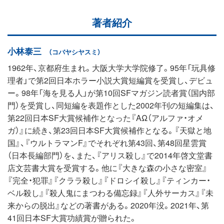
著者紹介
小林泰三
（コバヤシヤスミ）
1962年、京都府生まれ。大阪大学大学院修了。95年「玩具修
理者」で第2回日本ホラー小説大賞短編賞を受賞し、デビュ
ー。98年「海を見る人」が第10回SFマガジン読者賞（国内部
門）を受賞し、同短編を表題作とした2002年刊の短編集は、
第22回日本SF大賞候補作となった『AΩ（アルファ・オメ
ガ）』に続き、第23回日本SF大賞候補作となる。『天獄と地
国』、『ウルトラマンF』でそれぞれ第43回、第48回星雲賞
（日本長編部門）を、また、『アリス殺し』で2014年啓文堂書
店文芸書大賞を受賞する。他に『大きな森の小さな密室』
『完全・犯罪』『クララ殺し』『ドロシイ殺し』『ティンカー・
ベル殺し』『殺人鬼にまつわる備忘録』『人外サーカス』『未
来からの脱出』などの著書がある。2020年没。2021年、第
41回日本SF大賞功績賞が贈られた。