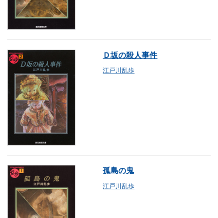
Ｄ坂の殺人事件
江戸川乱歩
孤島の鬼
江戸川乱歩