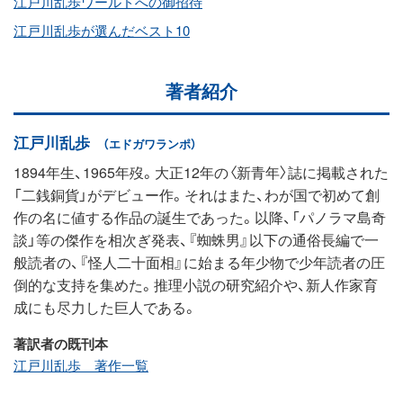
江戸川乱歩ワールドへの御招待
江戸川乱歩が選んだベスト10
著者紹介
江戸川乱歩
（エドガワランポ）
1894年生、1965年歿。大正12年の〈新青年〉誌に掲載された
「二銭銅貨」がデビュー作。それはまた、わが国で初めて創
作の名に値する作品の誕生であった。以降、「パノラマ島奇
談」等の傑作を相次ぎ発表、『蜘蛛男』以下の通俗長編で一
般読者の、『怪人二十面相』に始まる年少物で少年読者の圧
倒的な支持を集めた。推理小説の研究紹介や、新人作家育
成にも尽力した巨人である。
著訳者の既刊本
江戸川乱歩 著作一覧