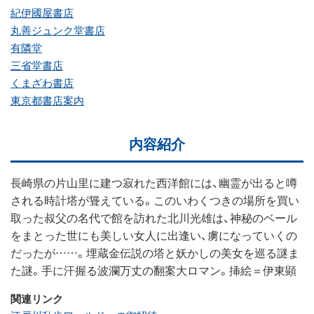
紀伊國屋書店
丸善ジュンク堂書店
有隣堂
三省堂書店
くまざわ書店
東京都書店案内
内容紹介
長崎県の片山里に建つ寂れた西洋館には、幽霊が出ると噂
される時計塔が聳えている。このいわくつきの場所を買い
取った叔父の名代で館を訪れた北川光雄は、神秘のベール
をまとった世にも美しい女人に出逢い、虜になっていくの
だったが……。埋蔵金伝説の塔と妖かしの美女を巡る謎ま
た謎。手に汗握る波瀾万丈の翻案大ロマン。挿絵＝伊東顕
関連リンク