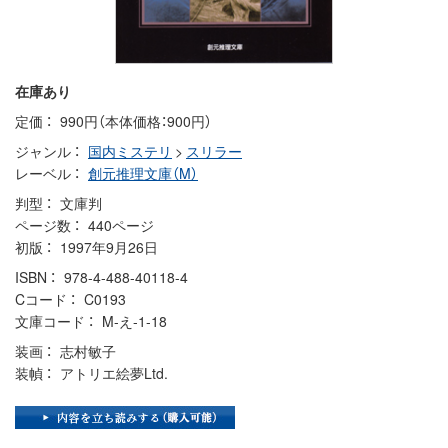
在庫あり
定価
990円（本体価格：900円）
ジャンル
国内ミステリ
>
スリラー
レーベル
創元推理文庫（M）
判型
文庫判
ページ数
440ページ
初版
1997年9月26日
ISBN
978-4-488-40118-4
Cコード
C0193
文庫コード
M-え-1-18
装画
志村敏子
装幀
アトリエ絵夢Ltd.