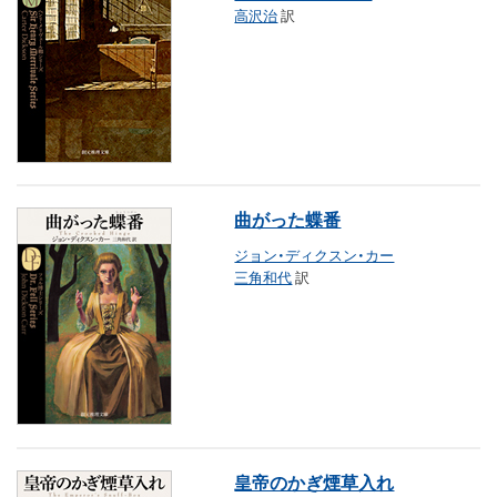
高沢治
訳
曲がった蝶番
ジョン・ディクスン・カー
三角和代
訳
皇帝のかぎ煙草入れ