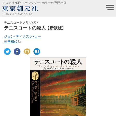
ミステリ・SF・ファンタジー・ホラーの専門出版
TOKYO SOGENSHA
テニスコートノサツジン
テニスコートの殺人
【新訳版】
ジョン・ディクスン・カー
三角和代
訳