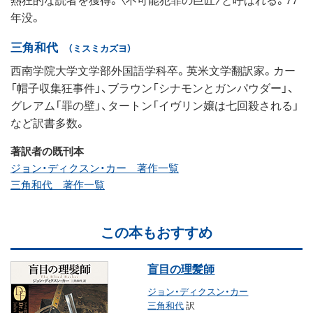
年没。
三角和代
（ミスミカズヨ）
西南学院大学文学部外国語学科卒。英米文学翻訳家。カー
「帽子収集狂事件」、ブラウン「シナモンとガンパウダー」、
グレアム「罪の壁」、タートン「イヴリン嬢は七回殺される」
など訳書多数。
著訳者の既刊本
ジョン・ディクスン・カー 著作一覧
三角和代 著作一覧
この本もおすすめ
盲目の理髪師
ジョン・ディクスン・カー
三角和代
訳