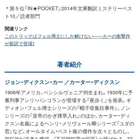
＊第５位『IN★POCKET』2014年文庫翻訳ミステリーベス
ト10／読者部門
関連リンク
このトリックはフェル博士にしか解けない――カーの衝撃作
が新訳で登場！
著者紹介
ジョン・ディクスン・カー ／カーター・ディクスン
1906年アメリカ、ペンシルヴェニア州生まれ。1930年に予
審判事アンリ・バンコランが登場する『夜歩く』を発表。ギ
ディオン・フェル博士シリーズの『帽子収集狂事件』、ノン
シリーズの『皇帝のかぎ煙草入れ』のほか、カーター・ディ
クスン名義によるヘンリ・メリヴェール卿シリーズ『ユダの
窓』など、オールタイム・ベスト級の傑作を次々とものし、
熱狂的な読者を獲得。〈不可能犯罪の巨匠〉と呼ばれる。77