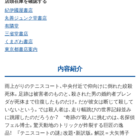
店頭在庫を確認する
紀伊國屋書店
丸善ジュンク堂書店
有隣堂
三省堂書店
くまざわ書店
東京都書店案内
内容紹介
雨上がりのテニスコート、中央付近で仰向けに倒れた絞殺
死体。足跡は被害者のものと、殺された男の婚約者ブレン
ダが死体まで往復したものだけ。だが彼女は断じて殺して
いないという。では殺人者は、走り幅跳びの世界記録並み
に跳躍したのだろうか？ “奇跡の”殺人に挑むのは、名探偵
フェル博士。驚天動地のトリックが炸裂する巨匠の逸
品！ 『テニスコートの謎』改題・新訳版。解説＝大矢博子