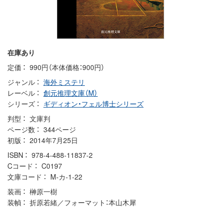
在庫あり
定価
990円（本体価格：900円）
ジャンル
海外ミステリ
レーベル
創元推理文庫（M）
シリーズ
ギディオン・フェル博士シリーズ
判型
文庫判
ページ数
344ページ
初版
2014年7月25日
ISBN
978-4-488-11837-2
Cコード
C0197
文庫コード
M-カ-1-22
装画
榊原一樹
装幀
折原若緒／フォーマット：本山木犀