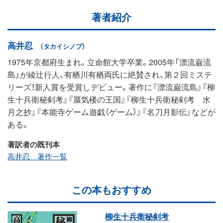
著者紹介
高井忍
（タカイシノブ）
1975年京都府生まれ。立命館大学卒業。2005年「漂流巌流
島」が綾辻行人、有栖川有栖両氏に絶賛され、第２回ミステ
リーズ！新人賞を受賞しデビュー。著作に『漂流巌流島』『柳
生十兵衛秘剣考』『蜃気楼の王国』『柳生十兵衛秘剣考 水
月之抄』『本能寺ゲーム遊戯（ゲーム）』『名刀月影伝』などが
ある。
著訳者の既刊本
高井忍 著作一覧
この本もおすすめ
柳生十兵衛秘剣考