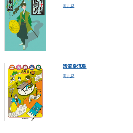
高井忍
漂流巌流島
高井忍