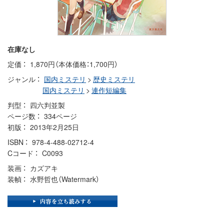
在庫なし
定価
1,870円（本体価格：1,700円）
ジャンル
国内ミステリ
>
歴史ミステリ
国内ミステリ
>
連作短編集
判型
四六判並製
ページ数
334ページ
初版
2013年2月25日
ISBN
978-4-488-02712-4
Cコード
C0093
装画
カズアキ
装幀
水野哲也（Watermark）