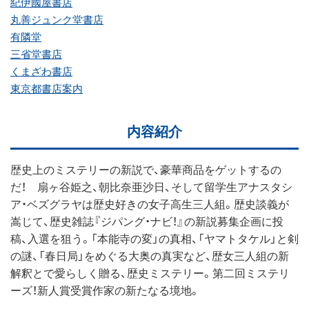
紀伊國屋書店
丸善ジュンク堂書店
有隣堂
三省堂書店
くまざわ書店
東京都書店案内
内容紹介
歴史上のミステリーの新説で、豪華商品をゲットするの
だ！ 扇ヶ谷姫之、朝比奈亜沙日、そして留学生アナスタシ
ア・ベズグラヤは歴史好きの女子高生三人組。歴史談義が
嵩じて、歴史雑誌『ジパング・ナビ！』の新説募集企画に投
稿、入選を狙う。「本能寺の変」の真相、「ヤマトタケル」と剣
の謎、「春日局」をめぐる大奥の真実など、歴女三人組の新
解釈とで愛らしく贈る、歴史ミステリー。第二回ミステリ
ーズ！新人賞受賞作家の新たなる境地。