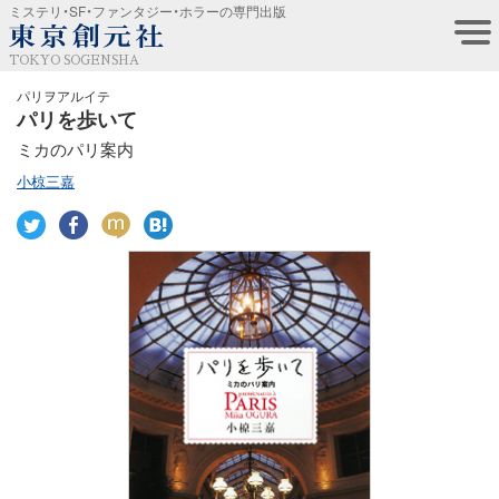
ミステリ・SF・ファンタジー・ホラーの専門出版
TOKYO SOGENSHA
パリヲアルイテ
パリを歩いて
ミカのパリ案内
小椋三嘉