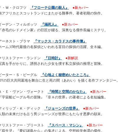
Ｆ・Ｗ・クロフツ
『フローテ公園の殺人』
●新カバー
南アフリカとスコットランドにまたがる難事件。著者初期の快作。
イーデン・フィルポッツ
『溺死人』
●新カバー
『赤毛のレドメイン家』の巨匠が綴る、深奥なる傑作長編ミステリ。
アーネスト・ブラマ
『マックス・カラドスの事件簿』
ホームズ時代最後の名探偵といわれる盲目の探偵の活躍、全８編。
クリストファー・ランドン
『日時計』
●新解説
写真を手がかりに、誘拐された少女を捜す私立探偵の推理と冒険。
ピーター・Ｓ・ビーグル
『心地よく秘密めいたところ』
NYの巨大共同墓地を舞台に生と死の間（あわい）を描く名作ファンタジー。
Ａ・Ｅ・ヴァン・ヴォークト
『時間と空間のかなた』
●新カバー
『宇宙船ビーグル号の冒険』『非Ａの世界』の著者による名短編集。
フィリップ・Ｋ・ディック
『ジョーンズの世界』
●新カバー
人類の未来だけを占う男ジョーンズが世界にもたらす悪夢の顛末。
クリストファー・プリースト
『スペース・マシン』
●新カバー
『双生児』『夢幻諸島から』の鬼才による、空想科学奇譚の傑作。