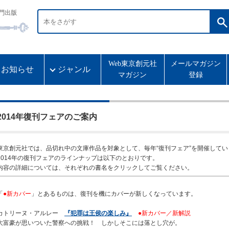
門出版
Web東京創元社
メールマガジン
お知らせ
ジャンル
マガジン
登録
2014年復刊フェアのご案内
東京創元社では、品切れ中の文庫作品を対象として、毎年“復刊フェア”を開催してい
2014年の復刊フェアのラインナップは以下のとおりです。
内容の詳細については、それぞれの書名をクリックしてご覧ください。
「
●新カバー
」とあるものは、復刊を機にカバーが新しくなっています。
カトリーヌ・アルレー
『犯罪は王侯の楽しみ』
●新カバー／新解説
大富豪が思いついた警察への挑戦！ しかしそこには落とし穴が。