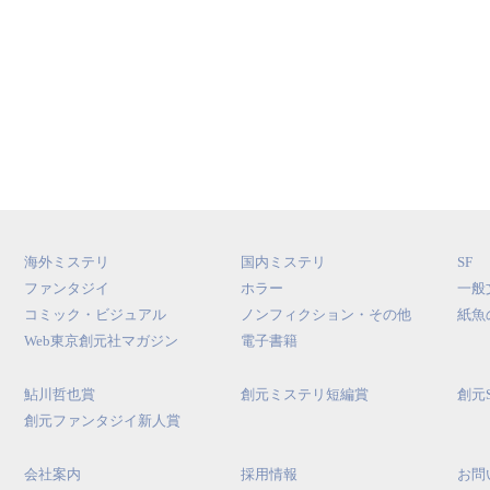
海外ミステリ
国内ミステリ
SF
ファンタジイ
ホラー
一般
コミック・ビジュアル
ノンフィクション・その他
紙魚
Web東京創元社マガジン
電子書籍
鮎川哲也賞
創元ミステリ短編賞
創元
創元ファンタジイ新人賞
会社案内
採用情報
お問