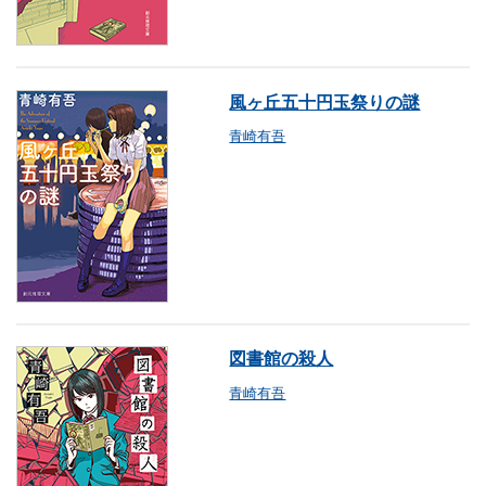
風ヶ丘五十円玉祭りの謎
青崎有吾
図書館の殺人
青崎有吾