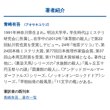
著者紹介
青崎有吾
（アオサキユウゴ）
1991年神奈川県生まれ。明治大学卒。学生時代はミステリ
研究会に所属し、在学中の2012年『体育館の殺人』で第22
回鮎川哲也賞を受賞しデビュー。24年『地雷グリコ』で、第
24回本格ミステリ大賞、第77回日本推理作家協会賞、第37
回山本周五郎賞を受賞、第171回直木賞候補となる。著作は
他に、〈裏染天馬〉シリーズの『水族館の殺人』『風ヶ丘五十
円玉祭りの謎』『図書館の殺人』、〈アンデッドガール・マー
ダーファルス〉シリーズ、〈ノッキンオン・ロックドドア〉シ
リーズ、『早朝始発の殺風景』『11文字の檻』がある。
著訳者の既刊本
青崎有吾 著作一覧