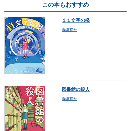
この本もおすすめ
１１文字の檻
青崎有吾
図書館の殺人
青崎有吾