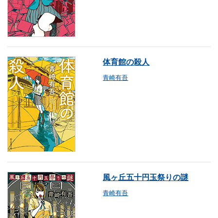
体育館の殺人
青崎有吾
風ヶ丘五十円玉祭りの謎
青崎有吾