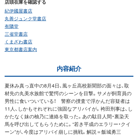
店頭在庫を確認する
紀伊國屋書店
丸善ジュンク堂書店
有隣堂
三省堂書店
くまざわ書店
東京都書店案内
内容紹介
夏休み真っ直中の8月4日、風ヶ丘高校新聞部の面々は、取
材先の丸美水族館で驚愕のシーンを目撃。サメが飼育員の
男性に食いついている！ 警察の捜査で浮かんだ容疑者は
11人、しかもそれぞれに強固なアリバイが。袴田刑事は、し
かたなく妹の柚乃に連絡を取った。あの駄目人間・裏染天
馬を呼び出してもらうために。“若き平成のエラリー・クイ
ーン”が、今度はアリバイ崩しに挑戦。解説＝飯城勇三