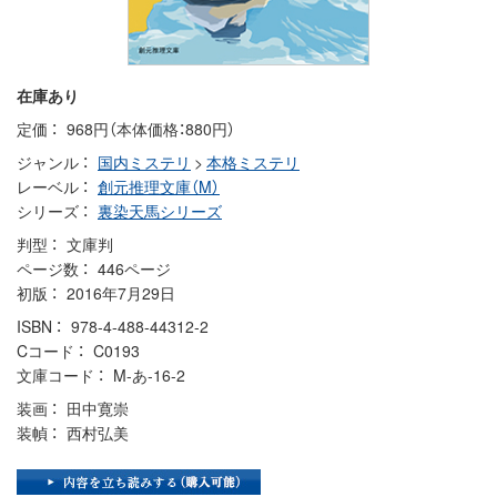
在庫あり
定価
968円（本体価格：880円）
ジャンル
国内ミステリ
>
本格ミステリ
レーベル
創元推理文庫（M）
シリーズ
裏染天馬シリーズ
判型
文庫判
ページ数
446ページ
初版
2016年7月29日
ISBN
978-4-488-44312-2
Cコード
C0193
文庫コード
M-あ-16-2
装画
田中寛崇
装幀
西村弘美