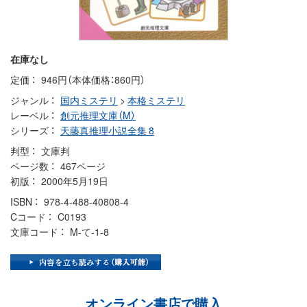
在庫なし
定価
946円（本体価格：860円）
ジャンル
国内ミステリ
>
本格ミステリ
レーベル
創元推理文庫（M）
シリーズ
天藤真推理小説全集 8
判型
文庫判
ページ数
467ページ
初版
2000年5月19日
ISBN
978-4-488-40808-4
Cコード
C0193
文庫コード
M-て-1-8
オンライン書店で購入