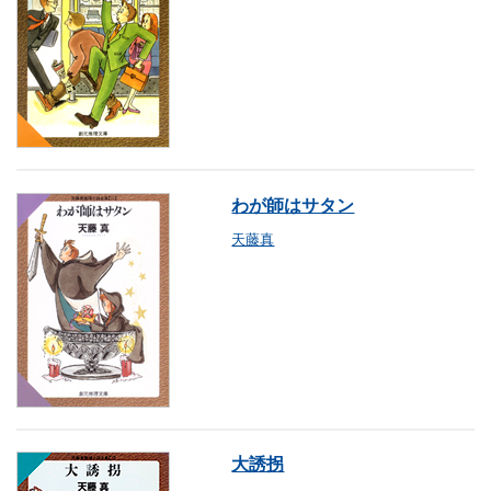
わが師はサタン
天藤真
大誘拐