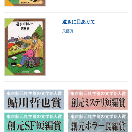
遠きに目ありて
天藤真