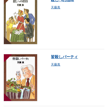
天藤真
皆殺しパーティ
天藤真