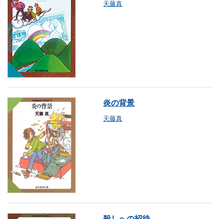
天藤真
炎の背景
天藤真
殺しへの招待