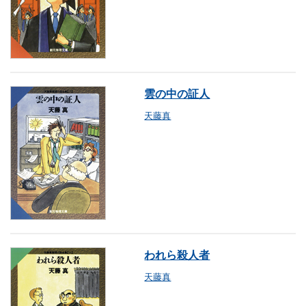
雲の中の証人
天藤真
われら殺人者
天藤真