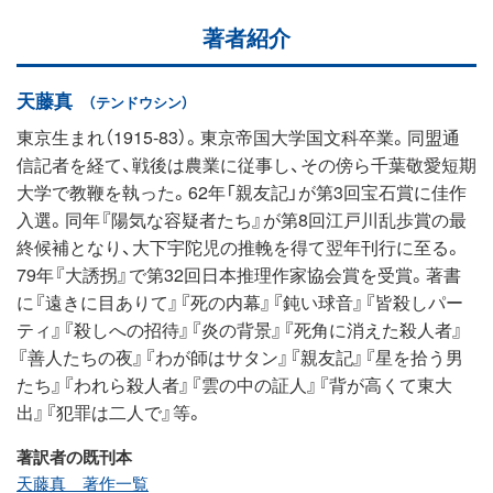
著者紹介
天藤真
（テンドウシン）
東京生まれ（1915‐83）。東京帝国大学国文科卒業。同盟通
信記者を経て、戦後は農業に従事し、その傍ら千葉敬愛短期
大学で教鞭を執った。62年「親友記」が第3回宝石賞に佳作
入選。同年『陽気な容疑者たち』が第8回江戸川乱歩賞の最
終候補となり、大下宇陀児の推輓を得て翌年刊行に至る。
79年『大誘拐』で第32回日本推理作家協会賞を受賞。著書
に『遠きに目ありて』『死の内幕』『鈍い球音』『皆殺しパー
ティ』『殺しへの招待』『炎の背景』『死角に消えた殺人者』
『善人たちの夜』『わが師はサタン』『親友記』『星を拾う男
たち』『われら殺人者』『雲の中の証人』『背が高くて東大
出』『犯罪は二人で』等。
著訳者の既刊本
天藤真 著作一覧