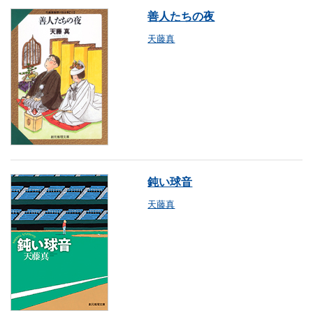
善人たちの夜
天藤真
鈍い球音
天藤真