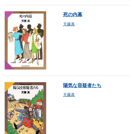
死の内幕
天藤真
陽気な容疑者たち
天藤真