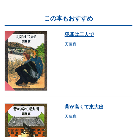
この本もおすすめ
犯罪は二人で
天藤真
背が高くて東大出
天藤真