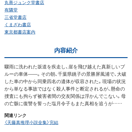
丸善ジュンク堂書店
有隣堂
三省堂書店
くまざわ書店
東京都書店案内
内容紹介
驟雨に洗われた坂道を疾走し、崖を飛び越えた真新しいブ
ルーの車体――。その朝、千葉県銚子の景勝屏風浦で、大破
した車の中から同乗四名の遺体が収容された。現場の状況
から単なる事故ではなく殺人事件と断定されるが、懸命の
捜査にも拘らず被害者間の交友関係は浮かんでこない。母
の亡骸に復讐を誓った塩月令子もまた真相を追うが……
関連リンク
〈天藤真推理小説全集〉完結