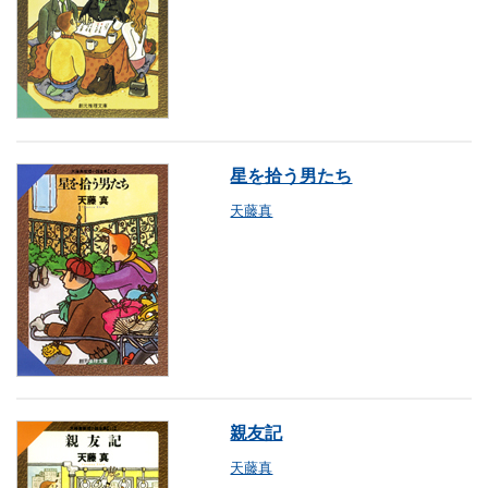
星を拾う男たち
天藤真
親友記
天藤真